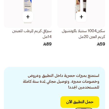
+
+
سكين1004 سنتيلا باكوتشيول
سيرافي كريم المرطب للعينين
كريم العين 20مل
14مل
89
59
استمتع بميزات حصرية داخل التطبيق وعروض
وخصومات مميزة. وتوصيل مجاني لمدة سنة كاملة
للمستخدمين الجدد!
حمل التطبيق الآن