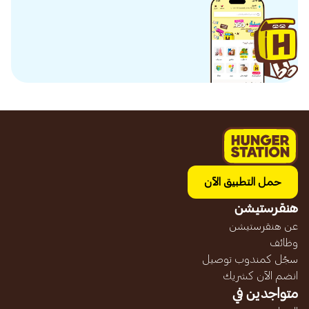
حمل التطبيق الآن
هنقرستيشن
عن هنقرستيشن
وظائف
سجّل كمندوب توصيل
انضم الآن كشريك
متواجدين في