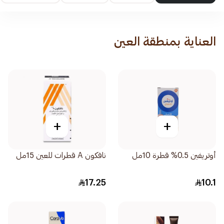
العناية بمنطقة العين
+
+
أوتريفين 0.5% قطرة 10مل
نافكون A قطرات للعين 15مل
17.25
10.1