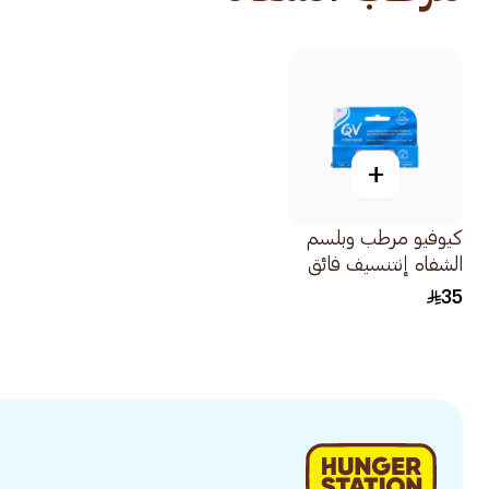
+
كيوفيو مرطب وبلسم
الشفاه إنتنسيف فائق
الترطيب 15جم
35