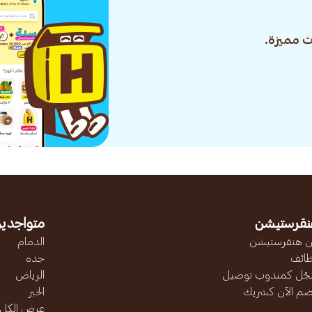
 مميزة.
نقرستيشن
متواجدين
 هنقرستيشن
الدمام
ائف
جده
ّل كمندوب توصيل
الرياض
ضم الآن كشريك
الخبر
عرض الكل..