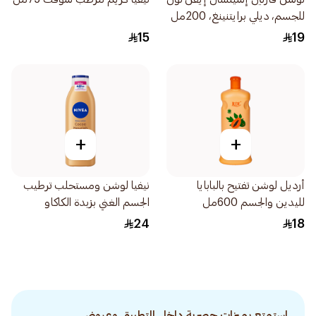
للجسم، ديلي برايتنينغ، 200مل
15
19
+
+
أرديل لوشن تفتيح بالبابايا
نيفيا لوشن ومستحلب ترطيب
لليدين والجسم 600مل
الجسم الغني بزبدة الكاكاو
250مل
24
18
استمتع بميزات حصرية داخل التطبيق وعروض