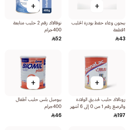
+
+
بيجون وعاء حفظ بودرة الحليب
نوفالاك رقم 2 حليب متابعة
1قطعة
400جرام
52
43
+
+
رونالاك حليب لحديثي الولادة
بيوميل بلس حليب أطفال
والرضع رقم 1 من 0 إلى 6 أشهر
400جرام
1700جرام
46
197