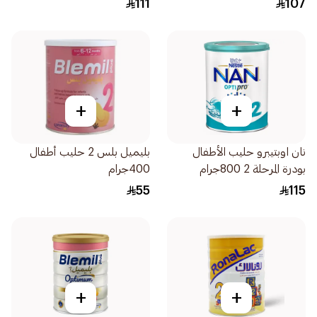
111
107
+
+
نان اوبتيبرو حليب الأطفال
بليميل بلس 2 حليب أطفال
بودرة المرحلة 2 800جرام
400جرام
55
115
+
+