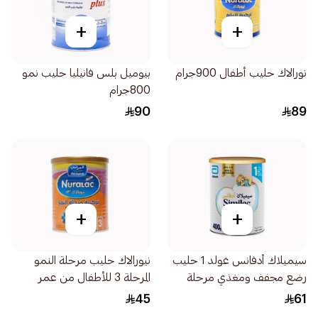
+
+
نورالاك حليب أطفال 900جرام
بيوميل بلس فانيليا حليب نمو
800جرام
90
89
+
+
سيميلاك أدفانس غولد 1 حليب
نيورالاك حليب مرحلة النمو
رضع مجفف ومغذي مرحلة
المرحلة 3 للأطفال من عمر
اولى 400جرام
سنوات 400جرام
45
61