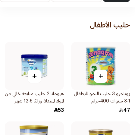
حليب الأطفال
+
+
روناجرو 3 حليب النمو للاطفال
هيومانا 2 حليب متابعة خالي من
1-3 سنوات 400جرام
المواد المعدلة وراثيًا 6-12 شهر
400جرام
53
47