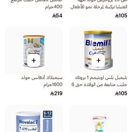
الفنيليا تركيبة لمرحلة نمو الأطفال
400جرام
المرحلة 800جرام
54
105
+
+
بليميل بلس اوبتيمم 1 بروتك
سيميلاك أدفانس جولد
حليب متابعة من الولادة حتى 6
1600جرام
أشهر 800جرام
219
105