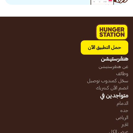
حمل التطبيق الآن
هنقرستيشن
عن هنقرستيشن
وظائف
سجّل كمندوب توصيل
انضم الآن كشريك
متواجدين في
الدمام
جده
الرياض
الخبر
عرض الكل...