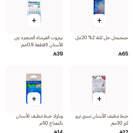
+
+
جينجيجل جل للثة 2% 20مل
بييروت الفرشاة الصغيرة بين
الأسنان 5قطعة 0.9مم
39
65
+
+
خيط تنظيف الأسنان تيسي ترو
ويلزاد خيط تنظيف الأسنان
كير 30متر
بالنعناع 50م
14
12