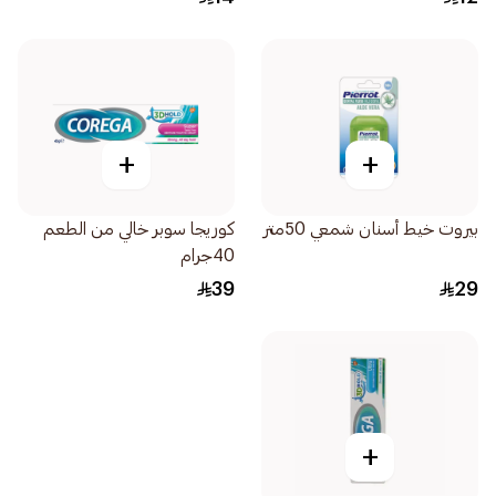
+
+
بيروت خيط أسنان شمعي 50متر
كوريجا سوبر خالي من الطعم
40جرام
39
29
+