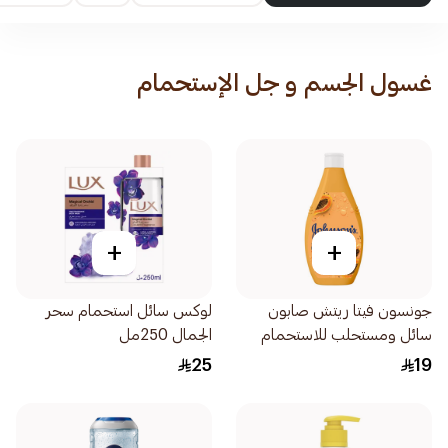
غسول الجسم و جل الإستحمام
+
+
جونسون فيتا ريتش صابون
لوكس سائل استحمام سحر
سائل ومستحلب للاستحمام
الجمال 250مل
بخلاصة البابايا 250مل
25
19