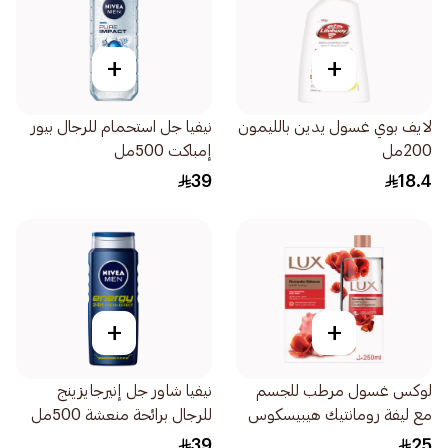
+
+
لايف بوي غسول يدين بالليمون
نيفيا جل استحمام للرجال بيور
200مل
إمباكت 500مل
39
18.4
+
+
لوكس غسول مرطب للجسم
نيفيا شاور جل إنيرجايزينج
مع ليفة رومانتيك هيبيسكوس
للرجال برائحة منعشة 500مل
250مل
39
25