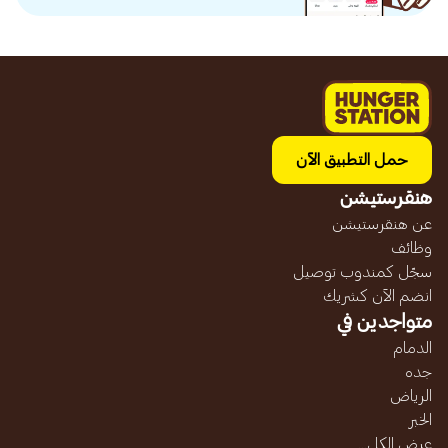
حمل التطبيق الآن
هنقرستيشن
عن هنقرستيشن
وظائف
سجّل كمندوب توصيل
انضم الآن كشريك
متواجدين في
الدمام
جده
الرياض
الخبر
عرض الكل...