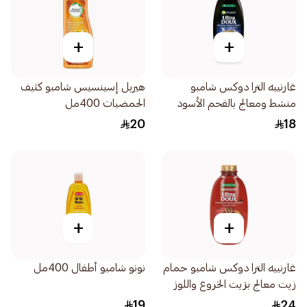
+
+
غارنييه الترا دوكس شامبو
هيربل إسينسيس شامبو كثيف
منشط ومعالج بالفحم الأسود
الحمضيات 400مل
وزيت قطعة البركة 400مل
20
18
+
+
غارنييه الترا دوكس شامبو حمام
نونو شامبو أطفال 400مل
زيت معالج بزيت الخروع واللوز
600مل
19
24