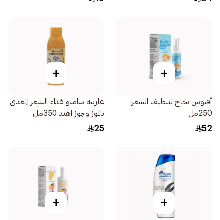
+
+
أفيوس بخاخ لتنظيف الشعر
غارنيه شامبو غذاء الشعر المغذي
250مل
بالموز وجوز الهند 350مل
25
52
+
+