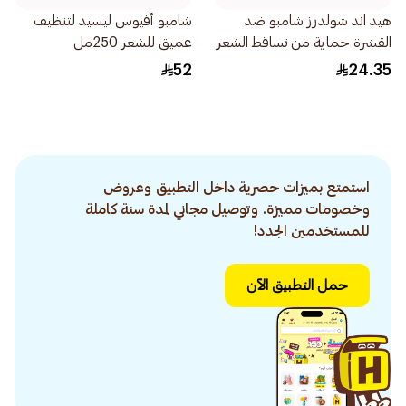
هيد اند شولدرز شامبو ضد
شامبو أفيوس ليسيد لتنظيف
القشرة حماية من تساقط الشعر
عميق للشعر 250مل
للرجال 600مل
52
24.35
استمتع بميزات حصرية داخل التطبيق وعروض
وخصومات مميزة. وتوصيل مجاني لمدة سنة كاملة
للمستخدمين الجدد!
حمل التطبيق الآن