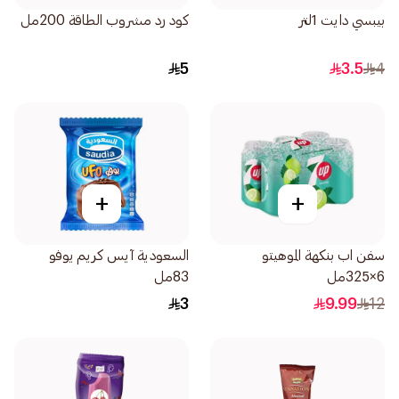
بيبسي دايت 1لتر
كود رد مشروب الطاقة 200مل
5
3.5
4
+
+
سفن اب بنكهة الموهيتو
السعودية آيس كريم يوفو
6×325مل
83مل
3
9.99
12