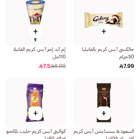
+
+
جالكسي آيس كريم بالفانيليا
إم آند إمز آيس كريم الفانيلا
50جرام
110مل
7.5
8.99
7.99
+
+
السعودية سنسايشن آيس كريم
كواليتي آيس كريم حليب بالمانجو
كلاسيك 105مل
فواكه 60مل