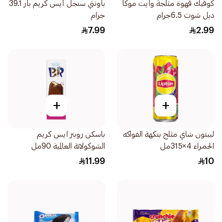
كوفيك قهوة مثلجة وايت موكا
باونتي سنجل أيس كريم بار 39.1
دبل شوت 6.5جرام
جرام
7.99
2.99
+
+
ليبتون شاي مثلج بنكهة الفواكه
باسكن روبنز ايس كريم
الحمراء 4×315مل
الشوكولاتة العالمية 90مل
11.99
10