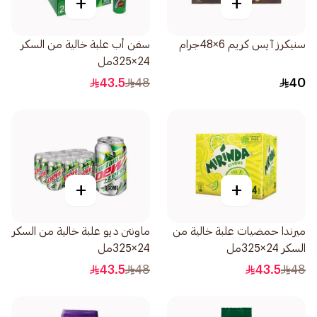
+
+
سنيكرز آيس كريم 6×48جرام
سفن أب علبة خالية من السكر
24×325مل
43.5
48
40
+
+
ميرندا حمضيات علبة خالية من
ماونتن ديو علبة خالية من السكر
السكر 24×325مل
24×325مل
43.5
48
43.5
48