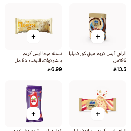
+
+
المراعي آيس كريم ميني كوز فانيليا
نستله ميجا ايس كريم
196مل
بالشوكولاته البيضاء 95 مل
6.99
13.5
+
+
المراعي ايس كريم ستيك فانيليا
كواليتي ايس كريم دبل توت