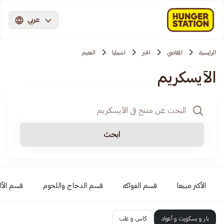
عربي
الرئيسية
المقاضي
الخبر
اشبيليا
العثيم
الآيسكريم
ابحث
الأكثر مبيعا
قسم الفواكه
قسم الدجاج واللحوم
قسم الأل
بار و بسكويت و أعواد
كاس و علب