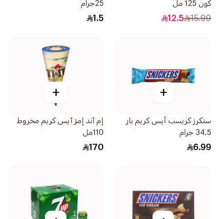
كون 125 مل
25جرام
1.5
12.5
15.99
+
+
سنكرز كريسب أيس كريم بار
إم آند إمز آيس كريم مخروط
34.5 جرام
110مل
170
6.99