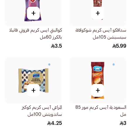
+
+
سدافكو آيس كريم شوكولاتة
كواليتي ايس كريم فروتي فانيلا
سينسيشن 105مل
بالكرز 60مل
3.5
5.99
+
+
السعودية آيس كريم مور 85
المراعي آيس كريم كوكيز
مل
ساندويتش 100مل
4.25
3