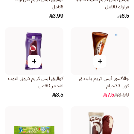
فراولة 90مل
65مل
3.99
6.5
+
+
جالاكسي أيس كريم بالبندق
كواليتي ايس كريم فروتي التوت
كون 73جرام
الاحمر 60مل
3.5
7.5
8.99