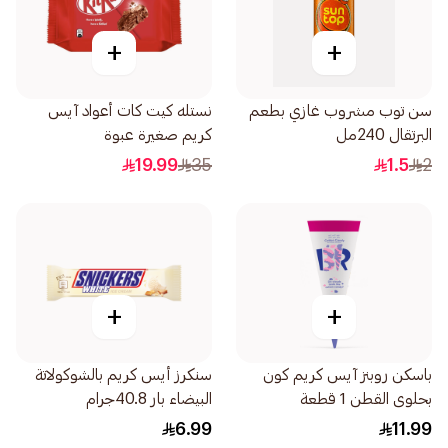
+
+
سن توب مشروب غازي بطعم
نستله كيت كات أعواد آيس
البرتقال 240مل
كريم صغيرة عبوة
متعددة6قطع 6 مل
19.99
35
1.5
2
+
+
باسكن روبنز آيس كريم كون
سنكرز أيس كريم بالشوكولاتة
بحلوى القطن 1 قطعة
البيضاء بار 40.8جرام
6.99
11.99