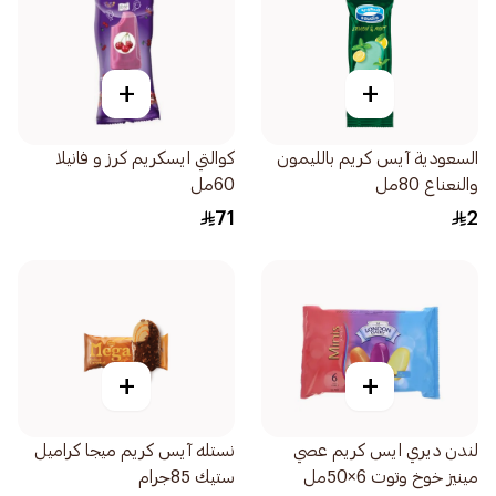
+
+
السعودية آيس كريم بالليمون
كوالتي ايسكريم كرز و فانيلا
والنعناع 80مل
60مل
71
2
+
+
لندن ديري ايس كريم عصي
نستله آيس كريم ميجا كراميل
مينيز خوخ وتوت 6×50مل
ستيك 85جرام