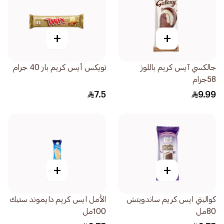
+
+
جالكسي آيس كريم باللوز
تويكس أيس كريم بار 40 جرام
58جرام
7.5
9.99
+
+
كواليتي ايس كريم ساندويتش
الأمل ايس كريم دايموند ستيك
80مل
100مل