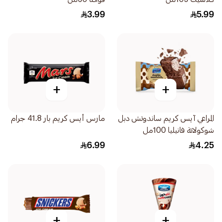
3.99
5.99
+
+
المراعي آيس كريم ساندوتش دبل
مارس أيس كريم بار 41.8 جرام
شوكولاتة فانيليا 100مل
6.99
4.25
+
+