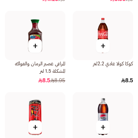
+
+
كوكا كولا عادي 2.2لتر
المراعي عصير الرمان والفواكه
المشكلة 1.5 لتر
8.5
8.95
8.5
+
+