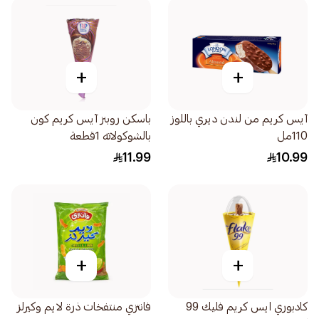
+
+
آيس كريم من لندن ديري باللوز
باسكن روبنز آيس كريم كون
110مل
بالشوكولاته 1قطعة
11.99
10.99
+
+
كادبوري ايس كريم فليك 99
فانتزي منتفخات ذرة لايم وكيرلز