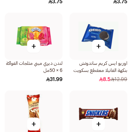
3.75
3.75
+
+
اوريو ايس كريم ساندوتش
لندن ديري ميني مثلجات الفواكة
بنكهة الفانيلا معقطع بسكويت
6 × 50مل
اوريو 135مل
31.99
8.5
12.99
+
+