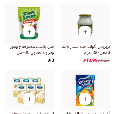
+
+
بريزيدن أكواب جبنة شيدر قابلة
صن بلاست عصير تفاح وموز
للدهن 450جرام
وفراولة عضوي 200مل
3
18.99
26.5
+
+
أورجنال مشروب فواكه برتقال
السعودية مشروب الشوفان