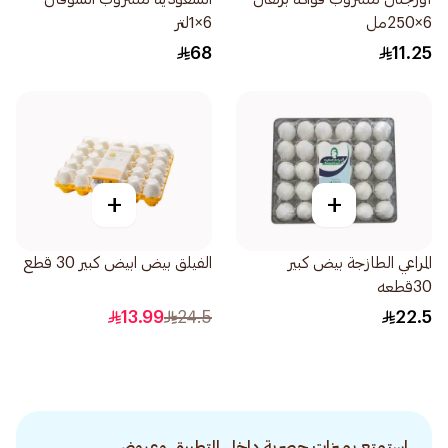
6×250مل
6×1لتر
68
11.25
+
+
المراعي الطازجة بيض كبير
الفيلق بيض ابيض كبير 30 قطع
30قطعه
13.99
24.5
22.5
استمتع بميزات حصرية داخل التطبيق وعروض