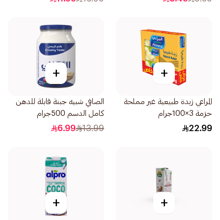
+
+
المراعي زبدة طبيعية غير مملحة
الصافي شبيه جبنة قابلة للدهن
حزمة 3×100جرام
كامل الدسم 500جرام
6.99
13.99
22.99
+
+