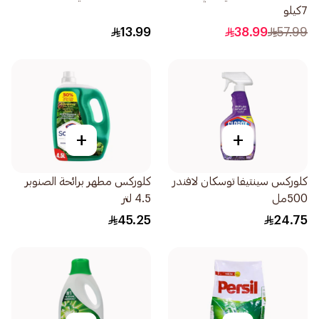
7كيلو
13.99
38.99
57.99
+
+
كلوركس سينتيفا توسكان لافندر
كلوركس مطهر برائحة الصنوبر
500مل
4.5 لتر
45.25
24.75