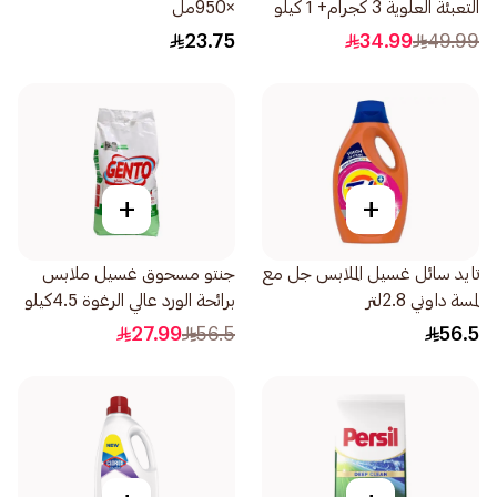
التعبئة العلوية 3 كجرام+ 1 كيلو
×950مل
جرام
23.75
34.99
49.99
+
+
تايد سائل غسيل الملابس جل مع
جنتو مسحوق غسيل ملابس
لمسة داوني 2.8لتر
برائحة الورد عالي الرغوة 4.5كيلو
27.99
56.5
56.5