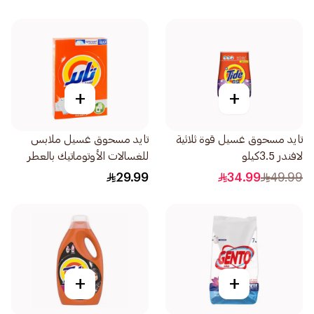
+
+
تايد مسحوق غسيل قوة ثلاثية
تايد مسحوق غسيل ملابس
لافندر 3.5كيلو
للغسالات الأوتوماتيك بالعطر
الأصلي 1.5 كجم
29.99
34.99
49.99
+
+