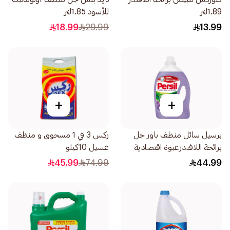
1.89لتر
للأسود 1.85لتر
18.99
29.99
13.99
+
+
برسيل سائل منظف باور جل
ركس 3 في 1 مسحوق و منظف
برائحة اللافندرعبوة اقتصادية
غسيل 10كيلو
2.9لتر
45.99
74.99
44.99