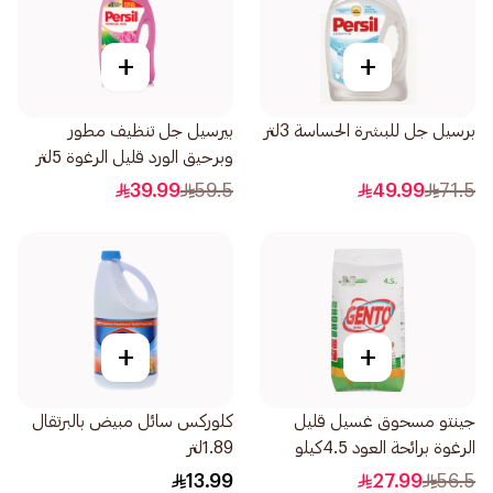
+
+
برسيل جل للبشرة الحساسة 3لتر
بيرسيل جل تنظيف مطور
وبرحيق الورد قليل الرغوة 5لتر
39.99
59.5
49.99
71.5
+
+
جينتو مسحوق غسيل قليل
كلوركس سائل مبيض بالبرتقال
الرغوة برائحة العود 4.5كيلو
1.89لتر
13.99
27.99
56.5