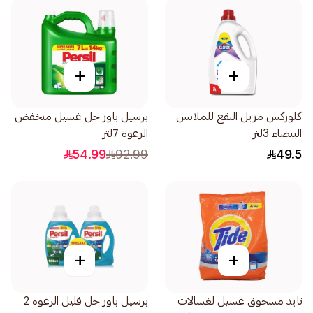
+
+
كلوركس مزيل البقع للملابس
برسيل باور جل غسيل منخفض
البيضاء 3لتر
الرغوة 7لتر
54.99
92.99
49.5
+
+
تايد مسحوق غسيل لغسالات
برسيل باور جل قليل الرغوة 2