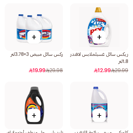
+
+
ريكس سائل غسيلملابس لافندر
ركس سائل مبيض 3×3.78لتر
1.8لتر
19.99
29.98
12.99
29.99
+
+
كلوركس مبيض برائحة اللافندر
تايد بلس جل منظف أوتوماتيك