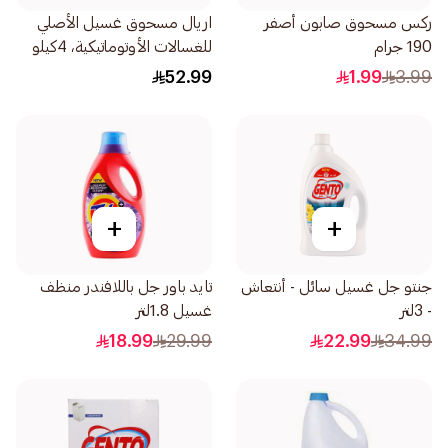
ركس مسحوق صابون أصفر
اريال مسحوق غسيل الأصلي
190 جرام
للغسالات الأوتوماتيكية، 4كيلو
52.99
1.99
3.99
+
+
جنتو جل غسيل سائل - أنتعاش
تايد باور جل باللافندر منظف
- 3لتر
غسيل 1.8لتر
18.99
29.99
22.99
34.99