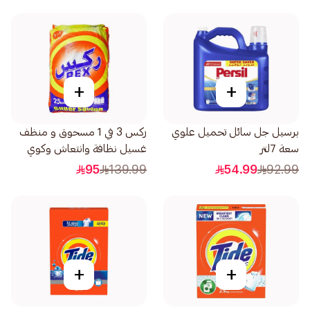
+
+
برسيل جل سائل تحميل علوي
ركس 3 في 1 مسحوق و منظف
سعة 7لتر
غسيل نظافة وانتعاش وكوي
اسهل 25كيلو
95
139.99
54.99
92.99
+
+