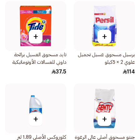
+
+
برسيل مسحوق غسيل تحميل
تايد مسحوق الغسيل برائحة
علوي 2 × 5كيلو
داوني للغسالات الأوتوماتيكية
2.25كيلو
37.5
114
+
+
جنتو مسحوق أصلي عالي الرغوة
كلوروكس الأصلي 1.89 لتر