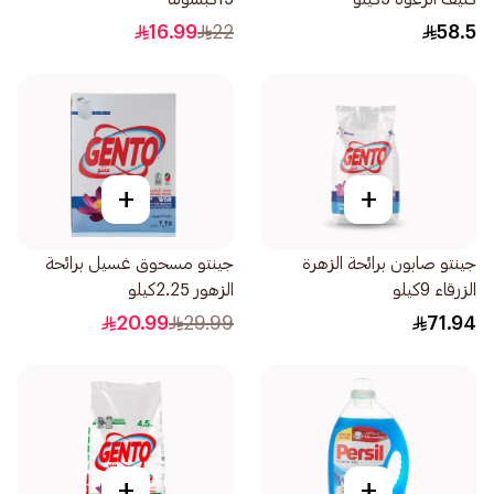
16.99
22
58.5
+
+
جينتو صابون برائحة الزهرة
جينتو مسحوق غسيل برائحة
الزرقاء 9كيلو
الزهور 2.25كيلو
20.99
29.99
71.94
+
+