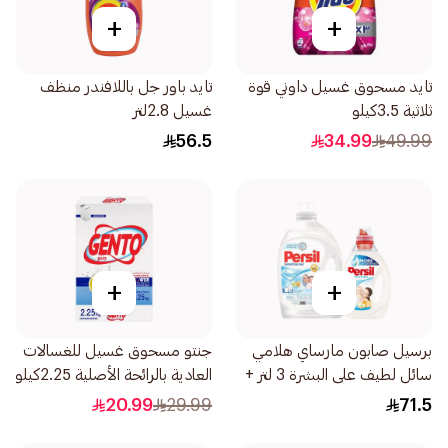
+
+
تايد مسحوق غسيل داوني قوة
تايد باور جل باللافندر منظف
ثلاثية 3.5كيلو
غسيل 2.8لتر
56.5
34.99
49.99
+
+
برسيل صابون مارساي هلامي
جنتو مسحوق غسيل للغسالات
سائل لطيف على البشرة 3 لتر +
العادية بالرائحة الأصلية 2.25كيلو
برسيل صابون مارساي هلامي
20.99
29.99
71.5
سائل لطيف على البشرة 1 لتر