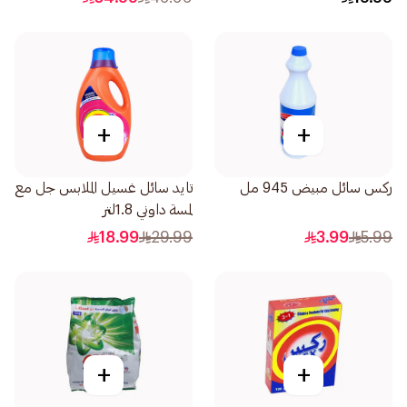
+
+
ركس سائل مبيض 945 مل
تايد سائل غسيل الملابس جل مع
لمسة داوني 1.8لتر
18.99
29.99
3.99
5.99
+
+