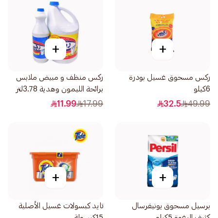
+
+
ركس مسحوق غسيل بودرة
ركس منظف و مبيض ملابس
6كيلو
برائحة الليمون وهدية 3.78لتر
11.99
17.99
32.5
49.99
+
+
برسيل مسحوق يونيفرسال
تايد كبسولات غسيل الأصلية
كثيف الرغوة 5كيلو
15كبسولة