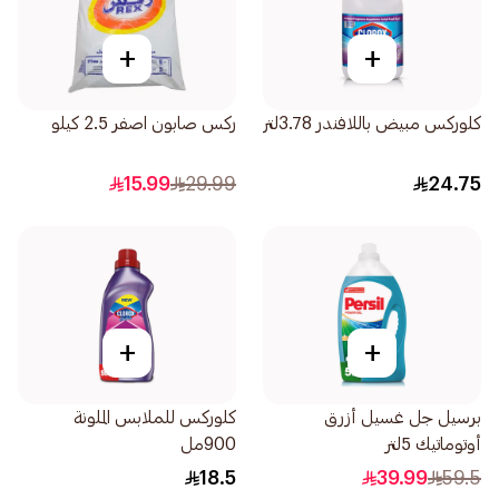
+
+
كلوركس مبيض باللافندر 3.78لتر
ركس صابون اصفر 2.5 كيلو
15.99
29.99
24.75
+
+
برسيل جل غسيل أزرق
كلوركس للملابس الملونة
أوتوماتيك 5لتر
900مل
18.5
39.99
59.5