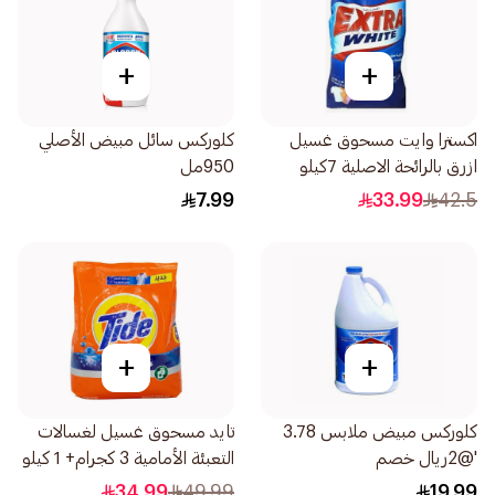
+
+
اكسترا وايت مسحوق غسيل
كلوركس سائل مبيض الأصلي
ازرق بالرائحة الاصلية 7كيلو
950مل
7.99
33.99
42.5
+
+
كلوركس مبيض ملابس 3.78
تايد مسحوق غسيل لغسالات
'@2ريال خصم
التعبئة الأمامية 3 كجرام+ 1 كيلو
جرام
34.99
49.99
19.99