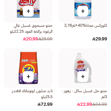
+
+
كلوركس مجانا%40+لتر3,78
جنتو مسحوق غسيل عالي
الرغوة برائحة العود 2.25كيلو
20.99
29.99
29.99
+
+
جنتو جل غسيل سائل - زهور -
تايد صابون اوتوماتك لافندر
3لتر
5.5كيلو
72.99
22.99
34.99