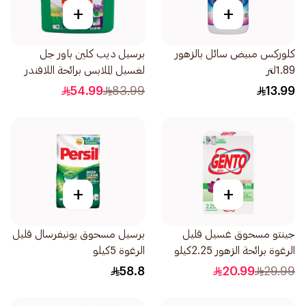
+
+
كلوركس مبيض سائل بالزهور
برسيل ديب كلين باور جل
1.89لتر
لغسيل الملابس برائحة اللافندر
(سوبر توفير) 7لتر
54.99
83.99
13.99
+
+
جينتو مسحوق غسيل قليل
برسيل مسحوق يونيفرسال قليل
الرغوة برائحة الزهور 2.25كيلو
الرغوة 5كيلو
58.8
20.99
29.99