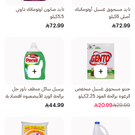
تايد مسحوق غسيل أوتوماتيك
تايد صابون اوتوماتك داوني
أصلي 6كيلو
5.5كيلو
72.99
72.99
+
+
جنتو مسحوق غسيل منخفض
برسيل سائل منظف باور جل
الرغوة برائحة العود 2.25كيلو
برائحة الورد الأبيضعبوة اقتصادية
2.9لتر
44.99
20.99
29.99