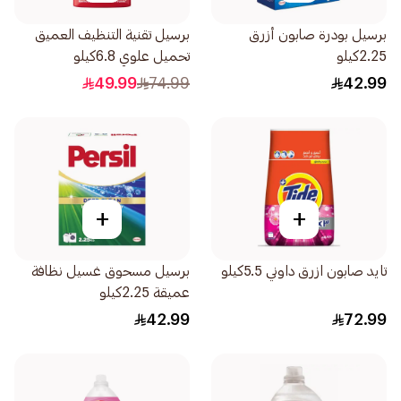
برسيل بودرة صابون أزرق
برسيل تقنية التنظيف العميق
2.25كيلو
تحميل علوي 6.8كيلو
49.99
74.99
42.99
+
+
تايد صابون ازرق داوني 5.5كيلو
برسيل مسحوق غسيل نظافة
عميقة 2.25كيلو
42.99
72.99