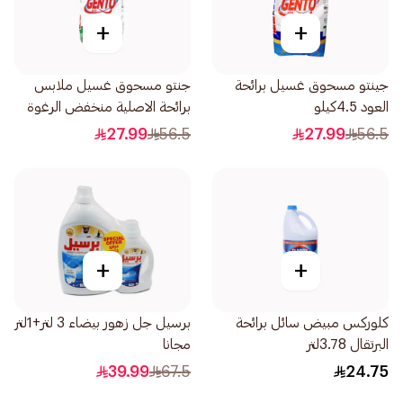
+
+
جينتو مسحوق غسيل برائحة
جنتو مسحوق غسيل ملابس
العود 4.5كيلو
برائحة الاصلية منخفض الرغوة
4.5كيلو
27.99
56.5
27.99
56.5
+
+
كلوركس مبيض سائل برائحة
برسيل جل زهور بيضاء 3 لتر+1لتر
البرتقال 3.78لتر
مجانا
39.99
67.5
24.75