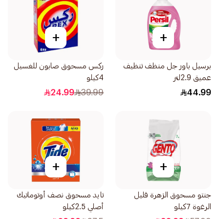
+
+
برسيل باور جل منظف تنظيف
ركس مسحوق صابون للغسيل
عميق 2.9لتر
4كيلو
24.99
39.99
44.99
+
+
جنتو مسحوق الزهرة قليل
تايد مسحوق نصف أوتوماتيك
الرغوة 7كيلو
أصلي 2.5كيلو