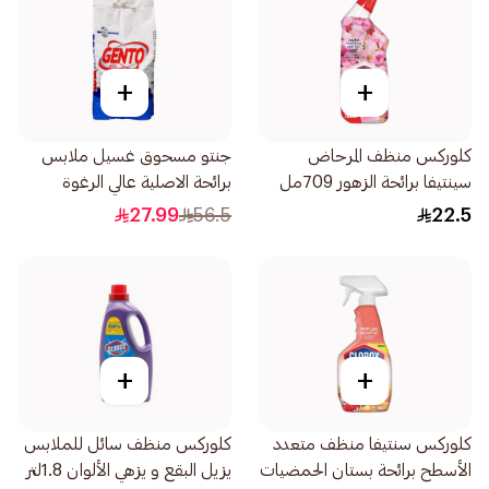
+
+
كلوركس منظف المرحاض
جنتو مسحوق غسيل ملابس
سينتيفا برائحة الزهور 709مل
برائحة الاصلية عالي الرغوة
4.5كيلو
27.99
56.5
22.5
+
+
كلوركس سنتيفا منظف متعدد
كلوركس منظف سائل للملابس
الأسطح برائحة بستان الحمضيات
يزيل البقع و يزهي الألوان 1.8لتر