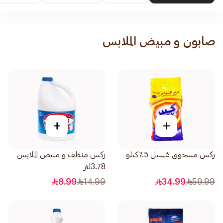
صابون و مبيض الملابس
+
+
ركس مسحوق غسيل 7.5كيلو
ركس منظف و مبيض الملابس
3.78لتر
8.99
14.99
34.99
59.99