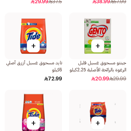
29.99
37.5
38.99
57.99
+
+
جينتو مسحوق غسيل قليل
تايد مسحوق غسيل أزرق أصلي
الرغوة بالرائحة الأصلية 2.25كيلو
6كيلو
72.99
20.99
29.99
+
+