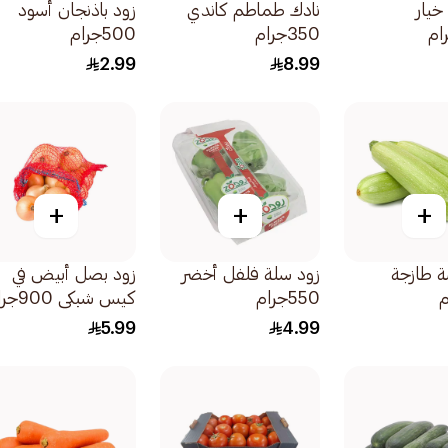
خيار
نادك طماطم كاندي
زود باذنجان أسود
350جرام
500جرام
2.99
8.99
+
+
+
ة طازجة
زود سلة فلفل أخضر
زود بصل أبيض في
550جرام
كيس شبكي 900جرام
5.99
4.99