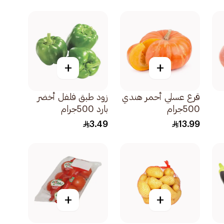
+
+
قرع عسلي أحمر هندي
زود طبق فلفل أخضر
500جرام
بارد 500جرام
3.49
13.99
+
+