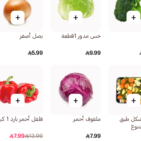
+
+
+
خس مدور 1قطعة
بصل أصفر
5.99
9.99
+
+
+
شكل طبق
ملفوف أحمر
فلفل أحمر بارد 1 كيلو
نوع
7.99
13.99
7.99