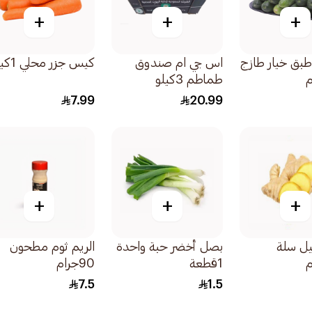
+
+
+
بق خيار طازج
اس جي ام صندوق
كيس جزر محلي 1كيلو
طماطم 3كيلو
7.99
20.99
+
+
+
يل سلة
بصل أخضر حبة واحدة
الريم ثوم مطحون
1قطعة
90جرام
7.5
1.5