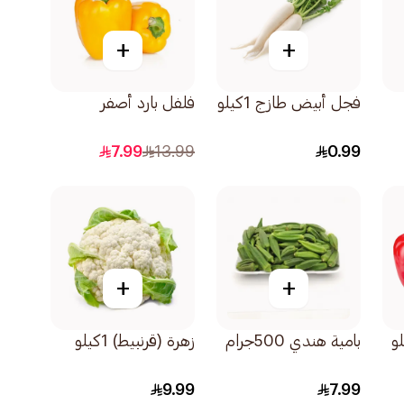
+
+
فجل أبيض طازج 1كيلو
فلفل بارد أصفر
7.99
13.99
0.99
+
+
بامية هندي 500جرام
زهرة (قرنبيط) 1كيلو
9.99
7.99