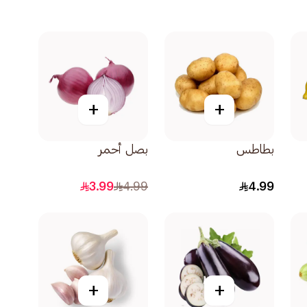
+
+
بطاطس
بصل أحمر
3.99
4.99
4.99
+
+