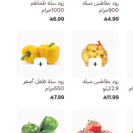
زود بطاطس شبك
زود سلة طماطم
900جرام
1000جرام
6.99
4.99
+
+
زود بطاطس شبك
زود سلة فلفل أصفر
2.9كيلو
550جرام
7.99
11.99