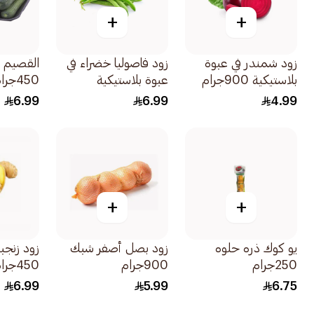
+
+
زود شمندر في عبوة
زود فاصوليا خضراء في
القصيم ط
بلاستيكية 900جرام
عبوة بلاستيكية
450جرام
450جرام
6.99
6.99
4.99
+
+
يو كوك ذره حلوه
زود بصل أصفر شبك
زود زنجب
250جرام
900جرام
450جرام
6.99
5.99
6.75