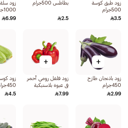
زود طبق كوسة
بطاطس 500جرام
زود سلة 
500جرام
1000جرام
6.99
2.5
3.5
+
+
زود باذنجان طازج
زود فلفل رومي أحمر
زود كوس
450جرام
في عبوة بلاستيكية
450جرام
450جرام
4.5
7.99
2.99