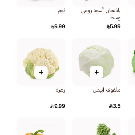
باذنجان أسود رومي
ثوم
وسط
9.99
5.99
+
+
ملفوف أبيض
زهرة
9.99
3.5