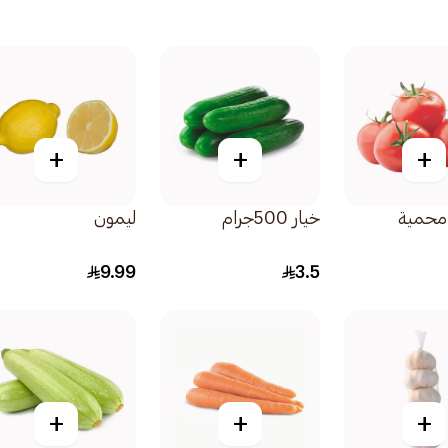
+
+
+
محمية
خيار 500جرام
ليمون
9.99
3.5
+
+
+