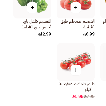
+
+
القصيم طماطم طبق
القصيم فلفل بارد
1قطعة
أخضر طبق 1قطعة
12.99
8.99
+
طبق طماطم عنقودية
1 كيلو
5.99
7.99