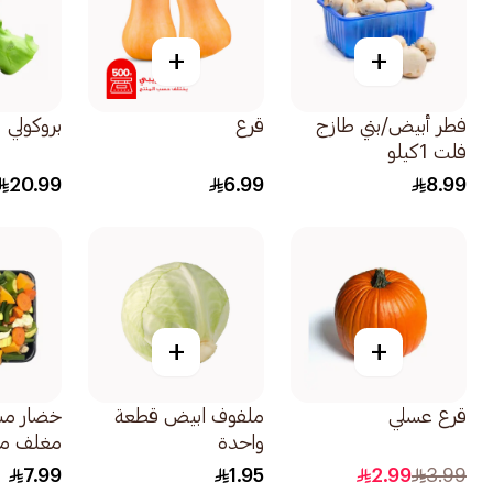
+
+
فطر أبيض/بني طازج
قرع
بروكولي
فلت 1كيلو
20.99
6.99
8.99
+
+
قرع عسلي
ملفوف ابيض قطعة
خضار م
واحدة
مغلف مت
7.99
1.95
2.99
3.99