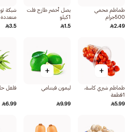
طماطم محمي
بصل أخضر طازج فلت
شبكة ثو
500جرام
1كيلو
متعددة 1عبوة
3.5
1.5
2.49
+
+
طماطم شيري كاسة،
ليمون فيتنامي
فلفل حا
1قطعة
6.99
9.99
5.99