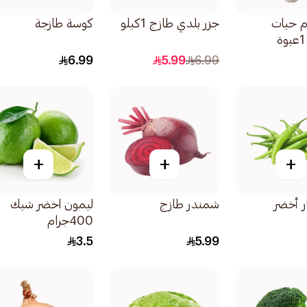
م حبات
جزر بلدي طازج 1كيلو
كوسة طازجة
6.99
5.99
6.99
+
+
+
ر أخضر
شمندر طازج
ليمون اخضر شبك
400جرام
3.5
5.99