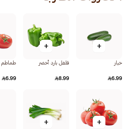
+
+
خيار
فلفل بارد أخضر
طماطم 
6.99
8.99
6.99
+
+