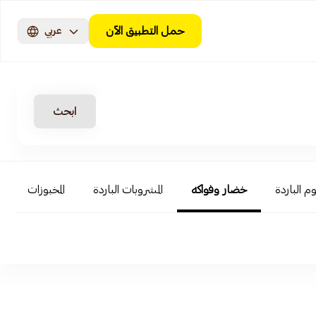
حمل التطبيق الآن
عربي
ابحث
م الباردة
خضار وفواكه
المشروبات الباردة
المخبوزات