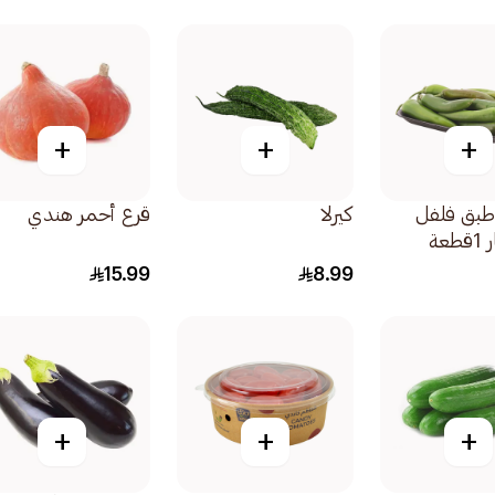
+
+
+
طبق فلفل
كيرلا
قرع أحمر هندي
عة
15.99
8.99
+
+
+