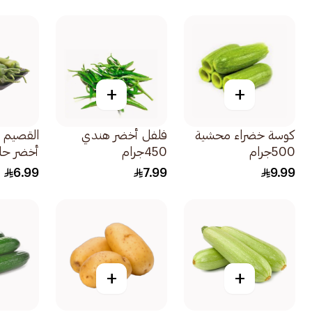
+
+
كوسة خضراء محشية
فلفل أخضر هندي
القصيم 
500جرام
450جرام
أخضر حار 1قط
6.99
7.99
9.99
+
+