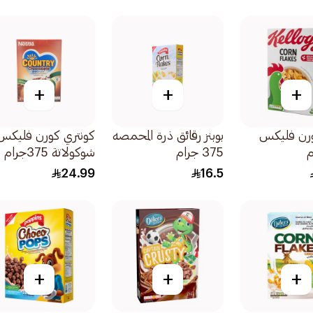
+
+
+
ورن فليكس
بوبنز رقائق ذرة المحمصه
كونتري كورن فليكس
375 جرام
شوكولاتة 375جرام
24.99
16.5
+
+
+