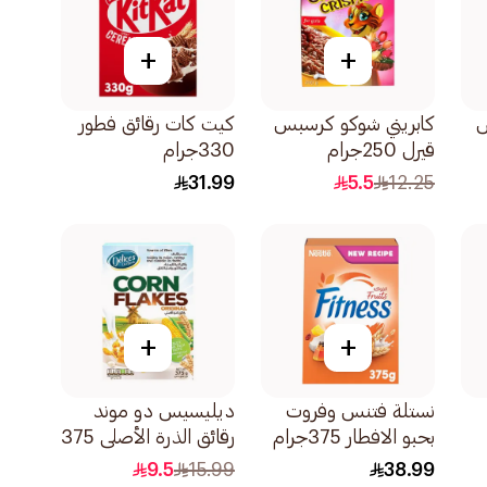
+
+
س
كابريني شوكو كرسبس
كيت كات رقائق فطور
قيرل 250جرام
330جرام
وي
31.99
5.5
12.25
+
+
نستلة فتنس وفروت
ديليسيس دو موند
بحبو الافطار 375جرام
رقائق الذرة الأصلي 375
جرام
9.5
15.99
38.99