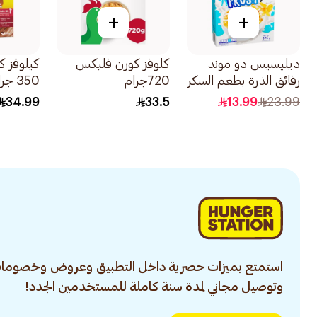
+
+
ديليسيس دو موند
كلوقز كورن فليكس
كيلوقز ك
رقائق الذرة بطعم السكر
720جرام
350 جرام
375جرام
34.99
33.5
13.99
23.99
استمتع بميزات حصرية داخل التطبيق وعروض وخصومات
وتوصيل مجاني لمدة سنة كاملة للمستخدمين الجدد!