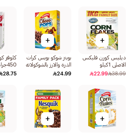
الجلوتين 340جرام
+
+
ديليس كورن فليكس
بوبنز شوكو بوبس كرات
كلوقز ك
الاصلي 1كيلو
الذرة والارز بالشوكولاته
450جرام
375جرام
28.75
24.99
22.99
38.99
+
+