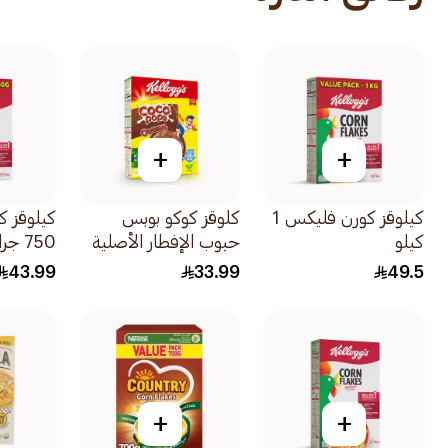
+
+
كيلوقز كورن فليكس 1
كلوقز كوكو بوبس
كيلوقز 
كيلو
حبوب الإفطار الأصلية
750 جرام
330جرام
43.99
33.99
49.5
+
+