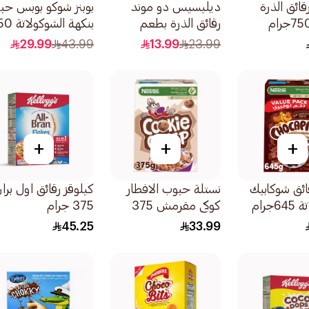
قائق الذرة
ديليسيس دو موند
بوبنز شوكو بوبس حب
رقائق الذرة بطعم
بنكهة الشوكو
الشوكولاتة 375جرام
جرام
29.99
43.99
13.99
23.99
+
+
+
ائق شوكابيك
نستلة حبوب الافطار
كيلوقز رقائق اول برا
جرام
كوكي مقرمش 375
375 جرام
جرام
45.25
33.99