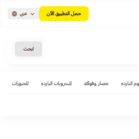
حمل التطبيق الآن
عربي
ابحث
م الباردة
خضار وفواكه
المشروبات الباردة
المخبوزات