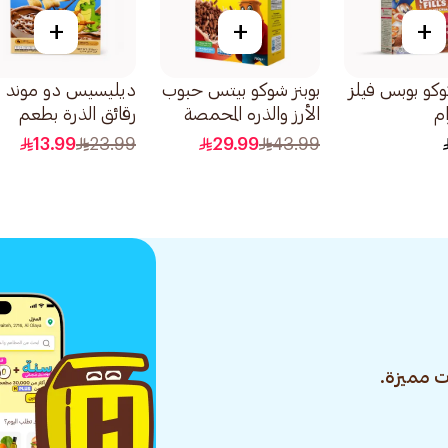
+
+
+
وكو بوبس فيلز
بوبنز شوكو بيتس حبوب
ديليسيس دو موند
الأرز والذره المحمصة
رقائق الذرة بطعم
بالشوكولاتة 750جرام
الشوكولاتة 375 جرام
13.99
23.99
29.99
43.99
 مميزة.