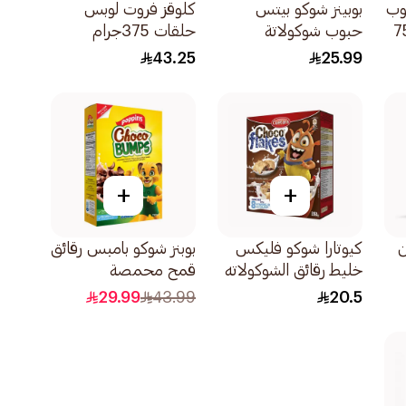
وب
بوبينز شوكو بيتس
كلوقز فروت لوبس
لاتة 750
حبوب شوكولاتة
حلقات 375جرام
375جرام
43.25
25.99
+
+
ن
كيوتارا شوكو فليكس
بوبنز شوكو بامبس رقائق
خليط رقائق الشوكولاته
قمح محمصة
والبسكويت غني
بالشوكولاتة 750جرام
29.99
43.99
20.5
بالفيتامينات 350جرام