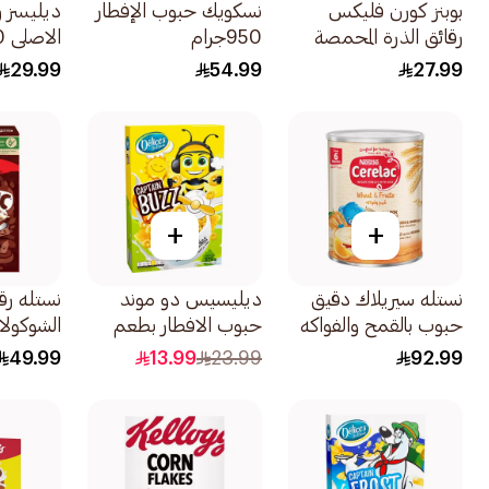
بوبنز كورن فليكس
نسكويك حبوب الإفطار
ديليسز ر
رقائق الذرة المحمصة
950جرام
الاصلي 750جرام
750جرام
29.99
54.99
27.99
+
+
نستله سيريلاك دقيق
ديليسيس دو موند
نستله رق
حبوب بالقمح والفواكه
حبوب الافطار بطعم
الشوكولاتة 645
للأطفال 1كيلو
العسل 375جرام
49.99
13.99
23.99
92.99