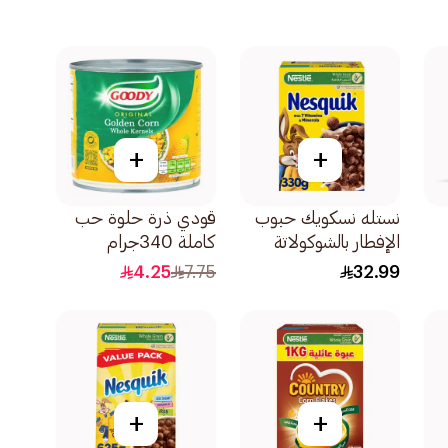
+
+
نستله نسكويك حبوب
قودي ذرة حلوة حب
الإفطار بالشوكولاتة
كاملة 340جرام
330جرام
4.25
7.75
32.99
+
+