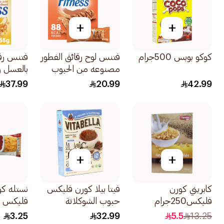
+
+
كوكو بوبس 500جرام
فتنس لوح رقائق الفطور
فتنس رقا
مصنوعه من الحبوب
بالعسل و 
الكاملة بالكراميل
355جرام
37.99
20.99
42.99
المقرمش 6×23.5جرام
+
+
كابريني كورن
فيتا بيلا كورن فليكس
نستله كو
فليكس250جرام
حبوب الشوكلاتة
فليكس ل
المقرمشة خالي من
الإفطار 20جرام
3.25
32.99
5.5
13.25