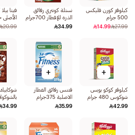
كيلوقز كورن فليكس
نستلة كونتري رقائق
فيتا بيل
500 جرام
الذرة للإفطار 700جرام
الأصلي خ
الجلوتي
20.99
34.99
14.99
27.99
300جرام
+
+
كيلوقز كوكو بوبس
فتنس رقائق الفطار
شوكابيك 
شوكوس 480 جرام
الاصلية 375جرام
بالشوكولاتة 75
34.99
35.99
42.99