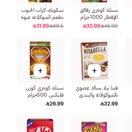
نستلة كونتري رقائق
نسكويك كرات الحبوب
الإفطار 1000جرام
بطعم الشوكلاته عبوة
أقتصادية 625جرام
31.99
48.5
30.99
46.99
+
+
فيتا بيلا سناك عضوي
نستله كونتري كورن
بالشوكولاتة والبندق
فليكس 500جرام
خلي من الجلوتين
26.99
32.99
300جرام