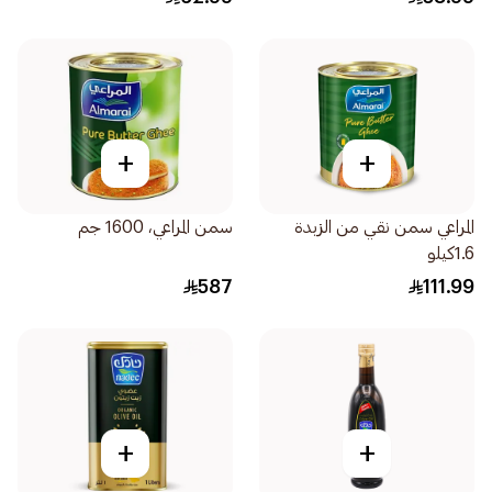
+
+
المراعي سمن نقي من الزبدة
سمن المراعي، 1600 جم
1.6كيلو
587
111.99
+
+