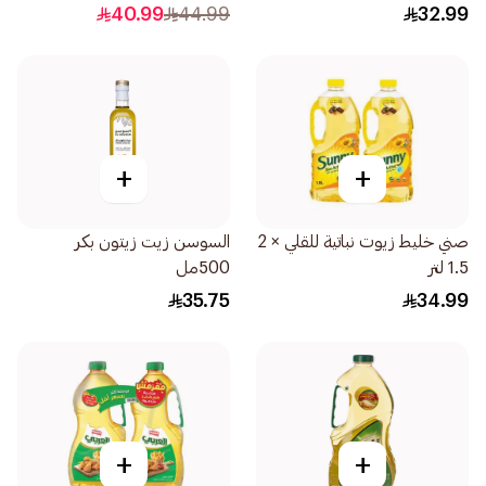
40.99
44.99
32.99
+
+
صني خليط زيوت نباتية للقلي × 2
السوسن زيت زيتون بكر
1.5 لتر
500مل
35.75
34.99
+
+