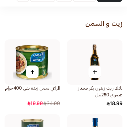
زيت و السمن
+
+
نادك زيت زيتون بكر ممتاز
المراعي سمن زبدة نقي 400جرام
عضوي 250مل
19.99
34.99
18.99