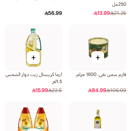
250مل
56.99
13.99
21.25
+
+
فارم سمن نقي، 1600 جرام.
آرما كريستال زيت دوار الشمس
1.5لتر
15.99
22.5
84.99
106.99