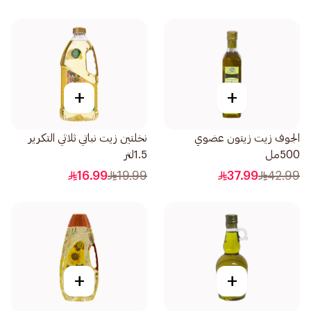
+
+
الجوف زيت زيتون عضوي
نخلتين زيت نباتي ثلاثي التكرير
500مل
1.5لتر
16.99
19.99
37.99
42.99
+
+