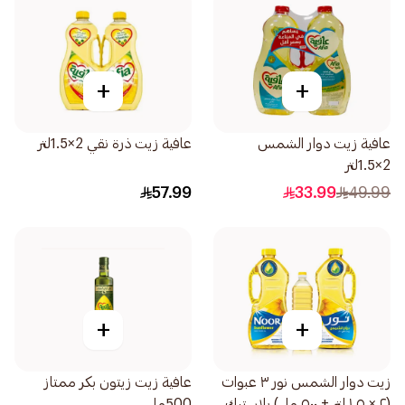
+
+
عافية زيت دوار الشمس
عافية زيت ذرة نقي 2×1.5لتر
2×1.5لتر
57.99
33.99
49.99
+
+
زيت دوار الشمس نور ٣ عبوات
عافية زيت زيتون بكر ممتاز
(٢ × ١.٥ لتر + ٥٠٠ مل) بلاستيك
500مل