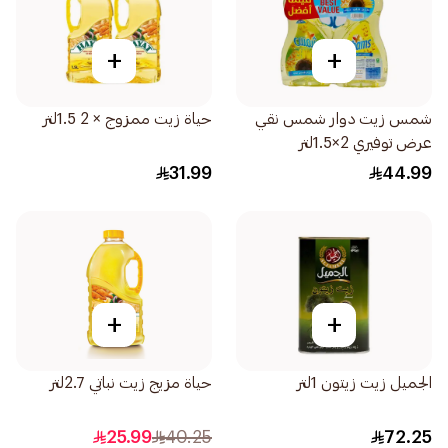
+
+
شمس زيت دوار شمس نقي
حياة زيت ممزوج × 2 1.5لتر
عرض توفيري 2×1.5لتر
31.99
44.99
+
+
الجميل زيت زيتون 1لتر
حياة مزيج زيت نباتي 2.7لتر
25.99
40.25
72.25