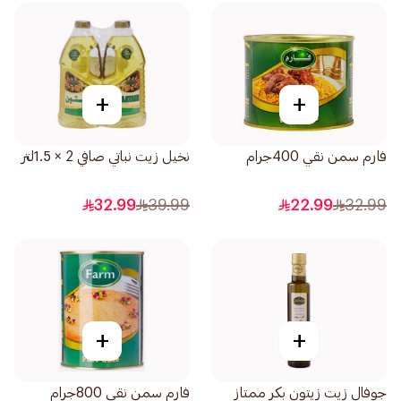
+
+
فارم سمن نقي 400جرام
نخيل زيت نباتي صافي 2 × 1.5لتر
32.99
39.99
22.99
32.99
+
+
جوفال زيت زيتون بكر ممتاز
فارم سمن نقي 800جرام