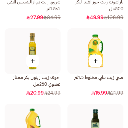
باراشوت زيت جوز الهند البكر
شروق زيت دوار الشمس النقي
500مل
2×1.5لتر
27.99
34.99
49.99
108.99
+
+
صني زيت نباتي مخلوط 1.5لتر
الجوف زيت زيتون بكر ممتاز
عضوي 250مل
20.99
24.99
15.99
21.99