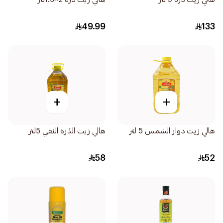
49.99
133
+
+
هالي زيت دوار الشمس 5 لتر
هالي زيت الذرة النقي 5لتر
58
52