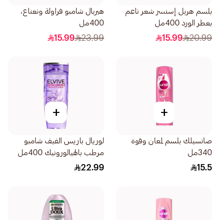
بلسم هربل إسنسز شعر ناعم
هيربال شامبو فراولة ونعناع،
بعطر الورد 400مل
400مل
15.99
23.99
15.99
20.99
+
+
صانسيلك بلسم لمعان وقوة
لوريال باريس الفيف شامبو
340مل
مرطب بالهيالورونيك 400مل
22.99
15.5