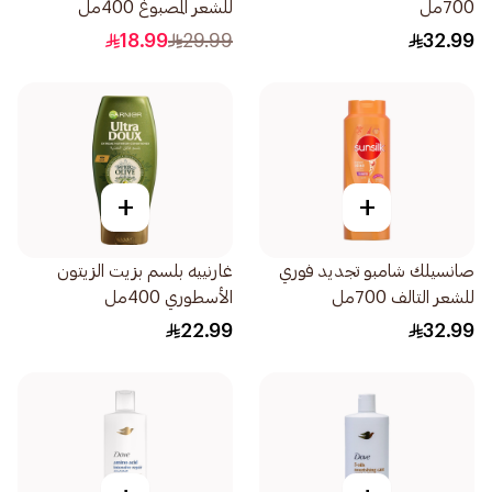
700مل
للشعر المصبوغ 400مل
18.99
29.99
32.99
+
+
صانسيلك شامبو تجديد فوري
غارنييه بلسم بزيت الزيتون
للشعر التالف 700مل
الأسطوري 400مل
22.99
32.99