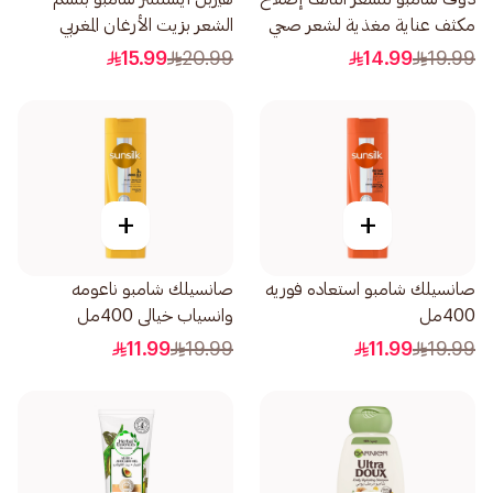
مكثف عناية مغذية لشعر صحي
الشعر بزيت الأرغان المغربي
المظهر بنسبة تصل إلى 100
400مل
15.99
20.99
14.99
19.99
590مل
+
+
صانسيلك شامبو استعاده فوريه
صانسيلك شامبو ناعومه
400مل
وانسياب خيالى 400مل
11.99
19.99
11.99
19.99