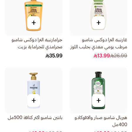
+
+
غارنييه الترا دوكس شامبو
جرامارنييه الترا دوكس شامبو
مرطب يومي مغذي بحليب اللوز
مجرامذي للجراماية بزيت
العضوي 600مل
الأفوكادو وزبدة الشيا 1لتر
35.99
13.99
26.99
+
+
هيربال شامبو صبار والافوكادو
بانتين شامبو اكثر كثافة 500مل
400مل