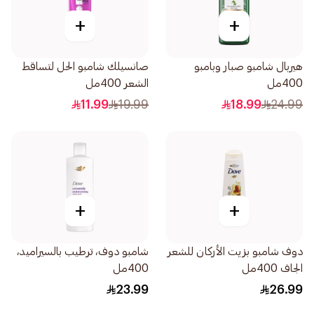
+
+
هيربال شامبو صبار وبامبو
صانسيلك شامبو الحل لتساقط
400مل
الشعر 400مل
11.99
19.99
18.99
24.99
+
+
دوف شامبو بزيت الأركان للشعر
شامبو دوف، ترطيب بالسيراميد،
الجاف 400مل
400مل
23.99
26.99