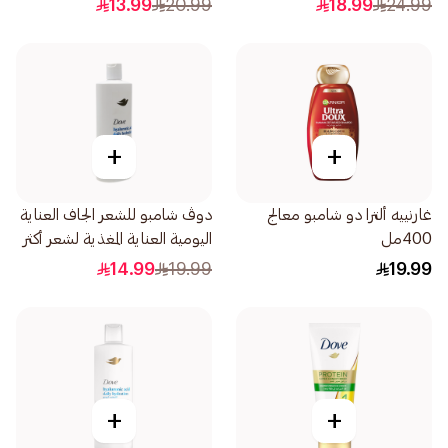
13.99
20.99
18.99
24.99
+
+
غارنييه ألترا دو شامبو معالج
دوڤ شامبو للشعر الجاف العناية
400مل
اليومية العناية المغذية لشعر أكثر
نعومة بنسبة 100 590مل
14.99
19.99
19.99
+
+