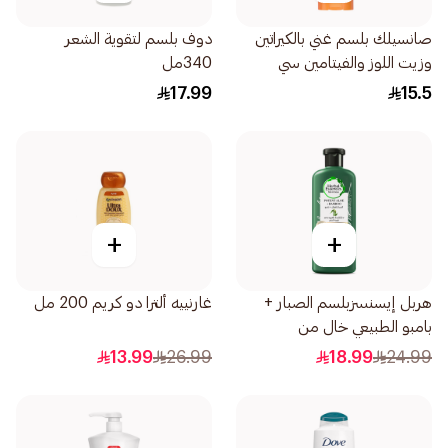
صانسيلك بلسم غني بالكيراتين
دوف بلسم لتقوية الشعر
وزيت اللوز والفيتامين سي
340مل
للتجديد الفوري يرمم الشعر
17.99
15.5
التالف فورا 340مل
+
+
ھربل إیسنسزبلسم الصبار +
غارنييه ألترا دو كريم 200 مل
بامبو الطبيعي خال من
السُلفاتمن ،400مل
13.99
26.99
18.99
24.99