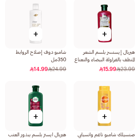
+
+
هيربال إيسنسز بلسم الشعر
شامبو دوف إصلاح الروابط
المنظف بالفراولة البيضاء والنعناع
350مل
400مل
14.99
24.99
15.99
23.99
+
+
صنسيلك شامبو ناعم وانسيابي
هيربال ايسنز بلسم ببذور العنب