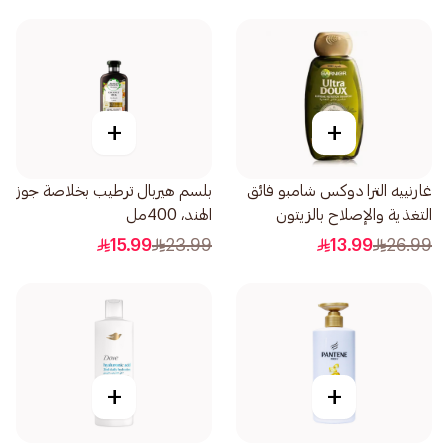
+
+
غارنييه الترا دوكس شامبو فائق
بلسم هيربال ترطيب بخلاصة جوز
التغذية والإصلاح بالزيتون
الهند، 400مل
الأسطوري 600مل
15.99
23.99
13.99
26.99
+
+