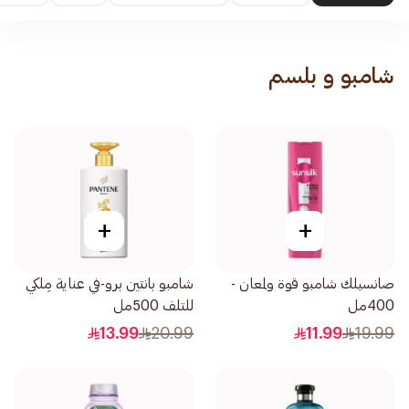
شامبو و بلسم
+
+
صانسيلك شامبو قوة ولمعان -
شامبو بانتين برو-في عناية مِلكي
400مل
للتلف 500مل
13.99
20.99
11.99
19.99