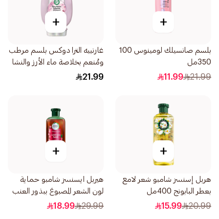
+
+
بلسم صانسيلك لومينوس 100
غارنييه الترا دوكس بلسم مرطب
350مل
ومُنعم بخلاصة ماء الأرز والنشا
360مل
21.99
11.99
21.99
+
+
هربل إسنسز شامبو شعر لامع
هيربل ايسنسز شامبو حماية
بعطر البابونج 400مل
لون الشعر المصبوغ ببذور العنب
400مل
18.99
29.99
15.99
20.99