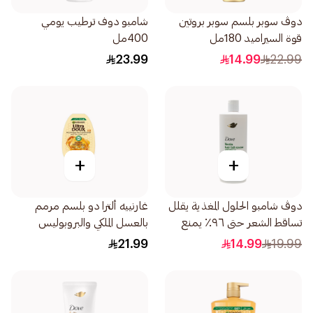
دوڤ سوبر بلسم سوبر بروتين
شامبو دوف ترطيب يومي
قوة السيراميد 180مل
400مل
23.99
14.99
22.99
+
+
دوڤ شامبو الحلول المغذية يقلل
غارنييه ألترا دو بلسم مرمم
تساقط الشعر حتى ٩٦٪ يمنع
بالعسل الملكي والبروبوليس
لتساقط الشعر للشعر الضعيف و
400مل
21.99
14.99
19.99
قابل لتكسر 590مل