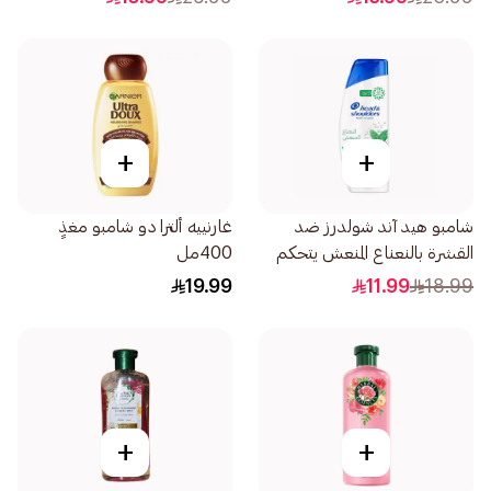
+
+
شامبو هيد آند شولدرز ضد
غارنييه ألترا دو شامبو مغذٍ
القشرة بالنعناع المنعش يتحكم
400مل
في القشرة 350مل
19.99
11.99
18.99
+
+