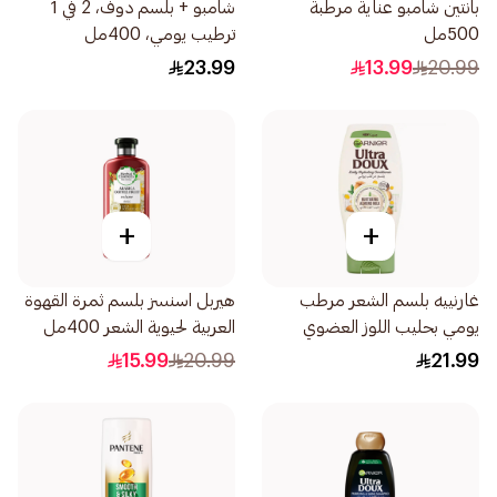
بانتين شامبو عناية مرطبة
شامبو + بلسم دوف، 2 في 1
500مل
ترطيب يومي، 400مل
23.99
13.99
20.99
+
+
غارنييه بلسم الشعر مرطب
هيربل اسنسز بلسم ثمرة القهوة
يومي بحليب اللوز العضوي
العربية لحيوية الشعر 400مل
400مل
15.99
20.99
21.99