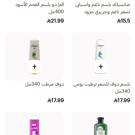
صانسيلك بلسم ناعم وانسيابي
الترا دو بلسم الفحم الأسود
لشعر ناعم وحريري مزود
400مل
ببروتين الحرير مزود بزيت الأرغان
21.99
15.5
والفيتامين سي 340مل
+
+
بلسم دوف للشعر ترطيب يومي
دوف مرطب 340مل
340مل
17.99
17.99