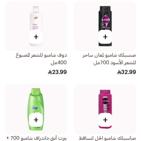
+
+
صنسيلك شامبو لمعان ساحر
دوف شامبو للشعر المصبوغ
للشعر الأسود 700مل
400مل
23.99
32.99
+
+
صانسيلك شامبو الحل لتساقط
بيرت أنتي-داندراف شامبو 700 +