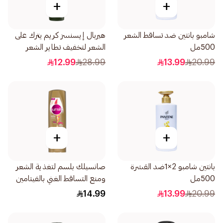
+
+
شامبو بانتين ضد تساقط الشعر
هيربال إيسنسز كريم يترك على
500مل
الشعر لتخفيف تطاير الشعر
بحليب جوز الهند 180مل
12.99
28.99
13.99
20.99
+
+
بانتين شامبو 2×1ضد القشرة
صانسيلك بلسم لتغذية الشعر
500مل
ومنع التساقط الغني بالفيتامين
B3 وبروتين الصويا وزيت الخروع
14.99
13.99
20.99
340مل