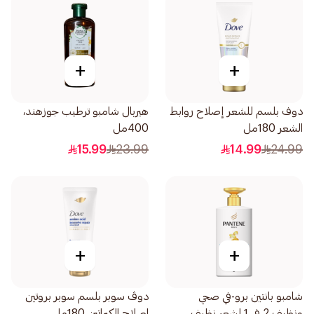
+
+
دوف بلسم للشعر إصلاح روابط
هيربال شامبو ترطيب جوزهند،
الشعر 180مل
400مل
15.99
23.99
14.99
24.99
+
+
شامبو بانتين برو-في صحي
دوڤ سوبر بلسم سوبر بروتين
ونظيف 2 في 1 لشعر نظيف
اصلاح الكيراتين 180مل