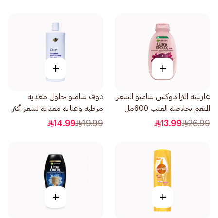
+
+
غارنييه الترا دوكس شامبو الشعر
دوڤ شامبو حلول مغذية
المنعم بخلاصة العنب 600مل
مرطبة وعناية مغذية لشعر أكثر
نعومة بنسبة 100 590مل
14.99
19.99
13.99
26.99
+
+