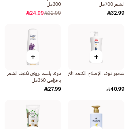
الشعر 700مل
300مل
24.99
32.99
32.99
+
+
شامبو دوف، الإصلاح المكثف، 1لتر
دوف بلسم لروتين تكثيف الشعر
بالخزامى 350مل
27.99
40.99