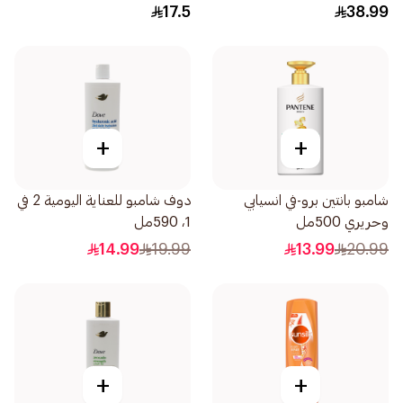
17.5
38.99
+
+
شامبو بانتين برو-في انسيابي
دوف شامبو للعناية اليومية 2 في
وحريري 500مل
1، 590مل
14.99
19.99
13.99
20.99
+
+