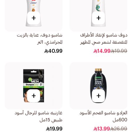
+
+
دوڤ شامبو لإنقاذ الأطراف
شامبو دوف، عناية بالزيت
المتقصفة لشعر صحي المظهر
المجرامذي، 1لتر
بنسبة تصل إلى 100 590مل
40.99
14.99
19.99
+
+
الترادو شامبو الفحم الأسود
غارنييه شامبو للرجال أسود
600مل
طبيعي 15مل
19.99
13.99
26.99