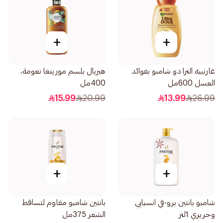
+
+
غارنييه الترا دو شامبو بفوائد
هيربال بلسم مورينغا نعومة،
العسل 600مل
400مل
15.99
20.99
13.99
26.99
+
+
شامبو بانتين برو-في انسيابي
بانتين شامبو مقاوم لتساقط
وحريري 1لتر
الشعر 375مل