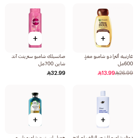
+
+
غارنييه ألترا دو شامبو مغذٍ
صانسيلك شامبو سترينث آند
600مل
شاين 700مل
32.99
13.99
26.99
+
+
دوڤ شامبو للشعر التالف إصلاح
هيربل ايسنسز شامبو بلسم