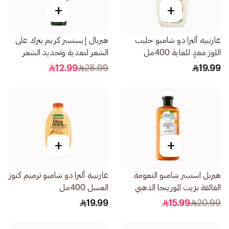
+
+
غارنييه ألترا دو شامبو حليب
هيربال إيسنسز كريم يترك على
اللوز مغذٍ للغاية 400مل
الشعر لتغذية وتحديد الشعر
الكيرلي بالصبار وزيت الأفوكادو
12.99
28.99
19.99
180مل
+
+
هيربل اسنسز شامبو النعومة
غارنييه ألترا دو شامبو ترميم كنوز
الفائقة بزيت المورينجا الذهبي
العسل 400مل
400مل
19.99
15.99
20.99