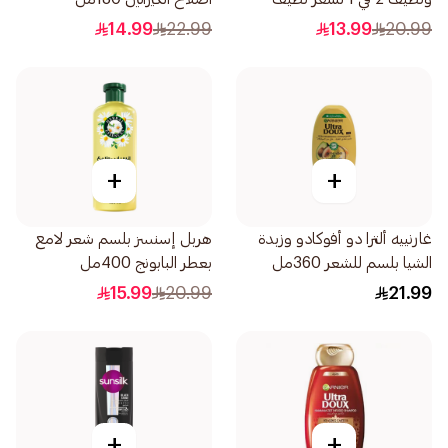
500مل
14.99
22.99
13.99
20.99
+
+
غارنييه ألترا دو أفوكادو وزبدة
هربل إسنسز بلسم شعر لامع
الشيا بلسم للشعر 360مل
بعطر البابونج 400مل
15.99
20.99
21.99
+
+