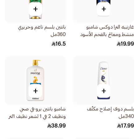
+
+
غارنييه الترا دوكس شامبو
بانتين بلسم ناعم وحريري
منشط ومعالج بالفحم الأسود
360مل
وزيت قطعة البركة 400مل
16.5
19.99
+
+
بلسم دوف إصلاح مكثّف
شامبو بانتين برو-في صحي
340مل
ونظيف 2 في 1 لشعر نظيف 1لتر
38.99
17.99