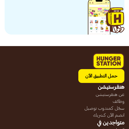
حمل التطبيق الآن
هنقرستيشن
عن هنقرستيشن
وظائف
سجّل كمندوب توصيل
انضم الآن كشريك
متواجدين في