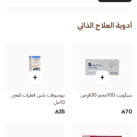
أدوية العلاج الذاتي
+
+
سيكويت 100مجم 30قرص
بيوسوفت بلس قطرات للعين
10مل
35
70