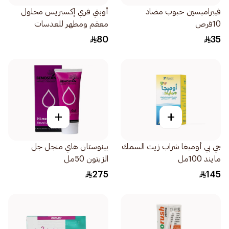
فيبراميسين حبوب مضاد
أوبتي فري إكسبريس محلول
10قرص
معقم ومطهر للعدسات
355مل
80
35
+
+
جي بي أوميغا شراب زيت السمك
بينوستان هاي منجل جل
مايند 100مل
الزيتون 50مل
275
145