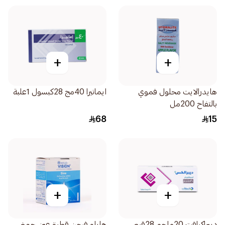
+
+
هايدرالايت محلول فموي
ايمانيرا 40مج 28كبسول 1علبة
بالتفاح 200مل
68
15
+
+
ديبراكرافت 20ملجم 28قرص
هايلو فيجن قطرة عين حمض