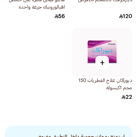
الهيالورونيك جرعة واحدة
20قطعة
56
120
+
ديوراكان علاج الفطريات 150
مجم 1كبسولة
22
استمتع بميزات حصرية داخل التطبيق وعروض