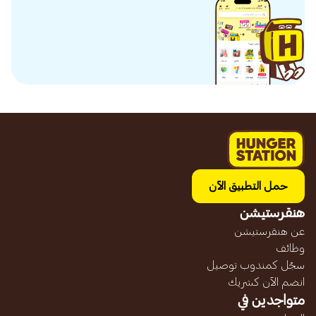
حمل التطبيق الآن
هنقرستيشن
عن هنقرستيشن
وظائف
سجّل كمندوب توصيل
انضم الآن كشريك
متواجدين في