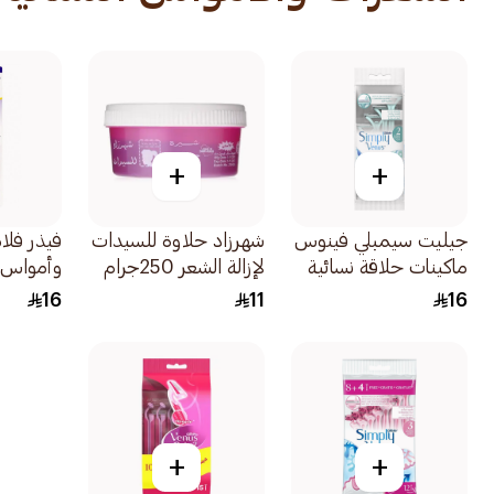
+
+
جيليت سيمبلي فينوس
شهرزاد حلاوة للسيدات
فيذر فلا
ماكينات حلاقة نسائية
لإزالة الشعر 250جرام
وأمواس 
ثنائية الشفرة 4قطع
والجسم الرق
16
11
16
+
+