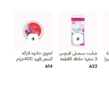
+
+
ة
جيليت سيمبلي فينوس
انجوي حلاوه لازاله
را
3 شفرة حلاقة 5قطعة
الشعر بالورد 400جرام
14
22