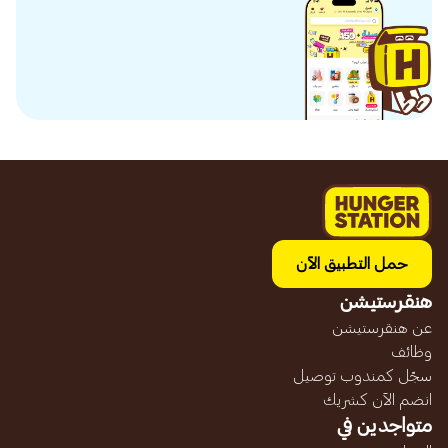
حمل التطبيق الآن
هنقرستيشن
عن هنقرستيشن
وظائف
سجّل كمندوب توصيل
انضم الآن كشريك
متواجدين في