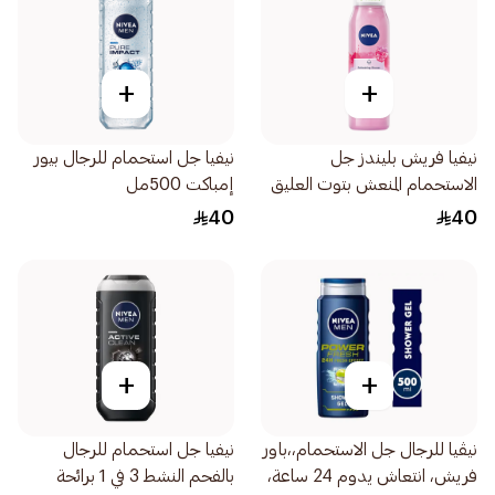
+
+
نيفيا فريش بليندز جل
نيفيا جل استحمام للرجال بيور
الاستحمام المنعش بتوت العليق
إمباكت 500مل
والتوت البري وحليب اللوز
40
40
300مل
+
+
نيڤيا للرجال جل الاستحمام،،باور
نيفيا جل استحمام للرجال
فريش، انتعاش يدوم 24 ساعة،
بالفحم النشط 3 في 1 برائحة