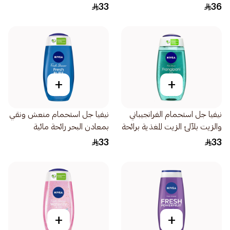
برائحة الفواكه الحمضية، 500مل
خشبية 250مل
33
36
+
+
نيفيا جل استحمام الفرانجيباني
نيفيا جل استحمام منعش ونقي
والزيت بلآلئ الزيت المغذية برائحة
بمعادن البحر رائحة مائية
الفرانجيباني 250مل
250مل
33
33
+
+