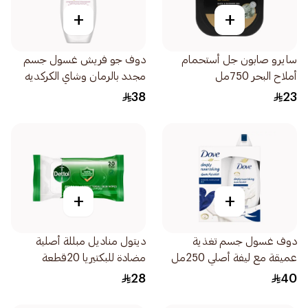
+
+
سايرو صابون جل أستحمام
دوف جو فريش غسول جسم
أملاح البحر 750مل
مجدد بالرمان وشاي الكركديه
250مل
38
23
+
+
دوف غسول جسم تغذية
ديتول مناديل مبللة أصلية
عميقة مع ليفة أصلي 250مل
مضادة للبكتيريا 20قطعة
28
40