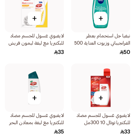
+
+
نيفيا جل استحمام بعطر
لايفبوي غسول للجسم مضاد
الفرانجيباني وزيوت العناية 500
للبكتيريا مع ليفة ليمون فريش
مل
300مل
33
50
+
+
لايفبوي غسول للجسم مضاد
لايفبوي غسول للجسم مضاد
للبكتيريا توتال 10 300مل
للبكتيريا مع ليفة بمعادن البحر
300مل
35
33