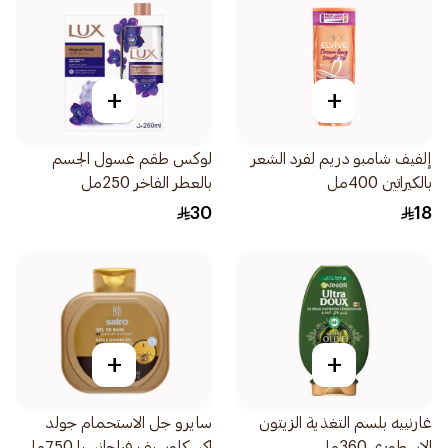
+
+
إلفيف شامبو دريم لفرد الشعر
لوكس طقم غسول الجسم
بالكيراتين 400مل
بالعطر الفاخر 250مل
30
18
+
+
غارنييه بلسم التغذية الزيتون
سايرو جل الاستحمام جولد
الاسطوري 360مل
اكسكلوسيف فراجانسيا 750مل