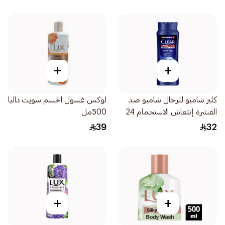
+
+
كلير شامبو للرجال شامبو ضد
لوكس غسول الجسم سويت داليا
القشرة إنتعاش الاستحمام 24
500مل
ساعة من الإنتعاش 600مل
39
32
+
+