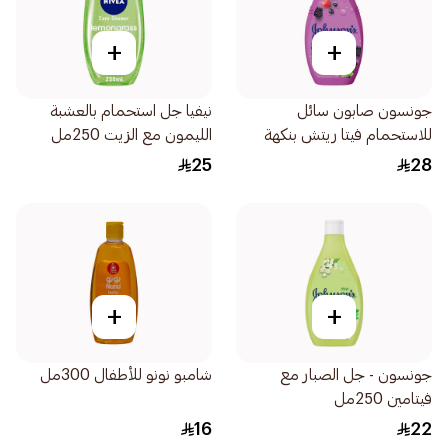
+
+
جونسون صابون سائل
نيفيا جل استحمام بالعشبة
للاستحمام فيتا ريتش بنكهة
الليمون مع الزيت 250مل
التوت 400مل
25
28
+
+
جونسون - جل الصبار مع
شامبو نونو للأطفال 300مل
فيتامين 250مل
16
22