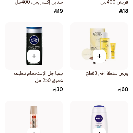
فريش 400مل
ستايل إكسبريس، 400مل
19
18
+
+
بيزلين شنطة الحج 3قطع
نيفيا جل الإستحمام تنظيف
عميق 250 مل
30
60