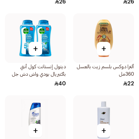
26
26
+
+
ألترا دوكس بلسم زيت بالعسل
ديتول إنستانت كول أنتي
360مل
باكتيريال بودي واش دش جل
2×250مل
40
22
+
+