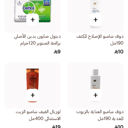
+
+
دوف شامبو الإصلاح المكثف
ديتول صابون يدين الأصلي
190مل
برائحة الصنوبر 120جرام
9
10
+
+
دوف شامبو العناية بالزيوت
لوريال الفيف شامبو الزيت
المغذية 190مل
الاستثنائي 400مل
19
10