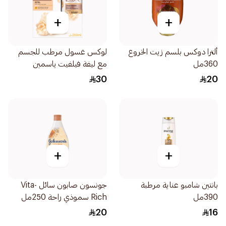
+
+
ألترا دوكس بلسم زيت الخروع
لوكس غسول مرطب للجسم
360مل
مع ليفة فيلفيت ياسمين
250مل
30
20
+
+
بانتين شامبو عناية مرطبة
جونسون صابون سائل Vita-
390مل
Rich سموذي راحة 250مل
20
16