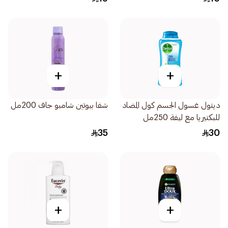
+
+
ديتول غسول الجسم كول المضاد
شفا بيوتين شامبو جاف 200مل
للبكتيريا مع ليفة 250مل
35
30
+
+