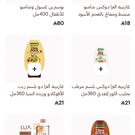
غارنييه الترا دوكس شامبو
يوسيرين غسول وشامبو
منشط ومعالج بالفحم الأسود
للأطفال 400مل
وزيت قطعة البركة 400مل
80
18
+
+
غارنييه الترا دوكس بلسم مرطب
غارنييه ألترا دو بلسم زيت
بحليب اللوز المغذي 360مل
الأفوكادو وزبدة الشيا 360مل
21
21