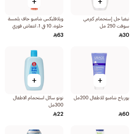
+
+
نيفيا جل إستحمام كيرمي
ويلافليكس شامبو جاف بلمسة
سوفت 250 مل
حلوة، 10 في 1، انتعاش فوري
للشعر، 180 مل
63
30
+
+
يورياج شامبو للاطفال 200مل
نونو سائل استحمام الاطفال
300مل
22
60