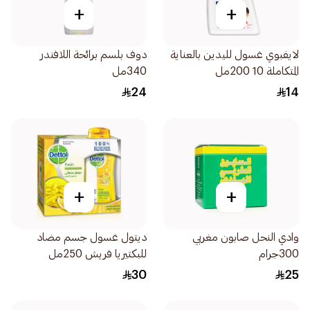
+
+
لايفبوي غسول لليدين بالعناية
دوف بلسم برائحة اللافندر
المتكاملة 10 200مل
340مل
24
14
+
+
وادي النحل صابون مغربي
ديتول غسول جسم مضاد
300جرام
للبكتيريا فريش 250مل
30
25