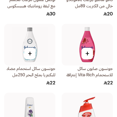
خالي من الكبريت 89مل
مع ليفة رومانتيك هيبيسكوس
250مل
30
20
+
+
جونسون صابون سائل
جونسون سائل استحمام مضاد
للاستحمام Vita-Rich إشراقة
للبكتيريا بملح البحر 250مل
250مل
22
22