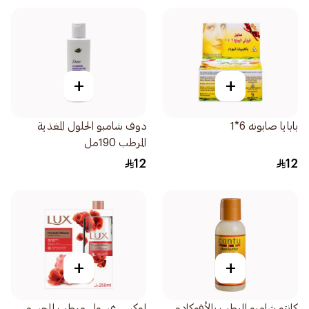
+
+
بابايا صابونه 6*1
دوف شامبو الحلول المغذية
المرطب 190مل
12
12
+
+
كانتو شامبو المرطب بالأفوكادو
لوكس غسول مرطب للجسم