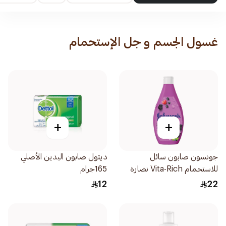
غسول الجسم و جل الإستحمام
+
+
جونسون صابون سائل
ديتول صابون اليدين الأصلي
للاستحمام Vita-Rich نضارة
165جرام
250مل
12
22