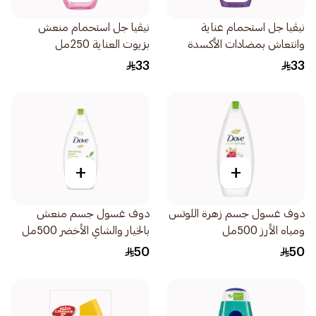
نيڤيا جل استحمام عناية
نيڤيا جل استحمام منعش
وانتعاش بمضادات الأكسدة
بزيوت العناية 250مل
عطر التوت 250مل
33
33
+
+
دوف غسول جسم زهرة اللوتس
دوف غسول جسم منعش
ومياه الأرز 500مل
بالخيار والشاي الأخضر 500مل
50
50