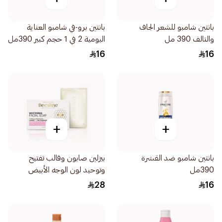
بانتين شامبو للشعر الجاف
بانتين برو-في شامبو العناية
والتالف 390 مل
اليومية 2 في 1 حجم كبير 390مل
16
16
+
+
بانتين شامبو ضد القشرة
بيزلين صابون وقالب تفتيح
390مل
وتوحيد لون الوجه الأبيض
85جرام
28
16