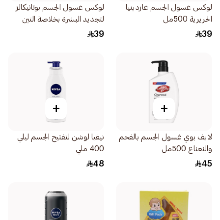
لوكس غسول الجسم غاردينيا
لوكس غسول الجسم بوتانيكالز
الحريرية 500مل
لتجديد البشرة بخلاصة التين
وزيت المسك 500مل
39
39
+
+
لايف بوي غسول الجسم بالفحم
نيفيا لوشن لتفتيح الجسم ليلي
والنعناع 500مل
400 ملي
48
45