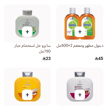
+
+
ديتول مطهر ومعقم 2×500مل
سايرو جل استحمام خيار
750مل
23
45
+
+