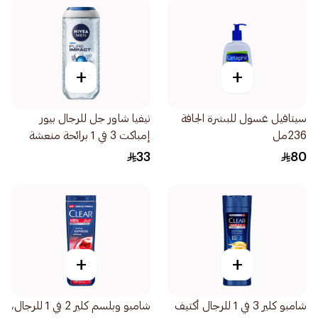
+
+
سيتافيل غسول للبشرة الجافة
نيفيا شاور جل للرجال بيور
236مل
إمباكت 3 في 1 برائحة منعشة
250مل
33
80
+
+
شامبو كلير 3 في 1 للرجال أكتيف
شامبو وبلسم كلير 2 في 1 للرجال،