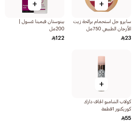
+
+
سايرو جل استحمام برائحة زيت
بينوستان فيمينا غسول |
الأرجان الطبيعي 750مل
200مل
122
23
+
كولاب الشامبو الجاف دارك
كوريكتور 1قطعة
55