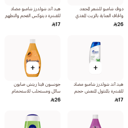
دوڤ شامبو للشعر المجعد
هيد آند شولدرز شامبو مضاد
والجاف العناية بالزيت المغذي
للقشرة ديتوكس الفحم والتطهير
لشعر أكثر نعومة بنسبة 100
العميق حجم كبير 390مل
17
26
590مل
+
+
هيد آند شولدرز شامبو مضاد
جونسون فيتا ريتش صابون
للقشرة بالمنثول المنعش حجم
سائل ومستحلب للاستحمام
كبير 390مل
بخلاصة البابايا 400مل
26
17