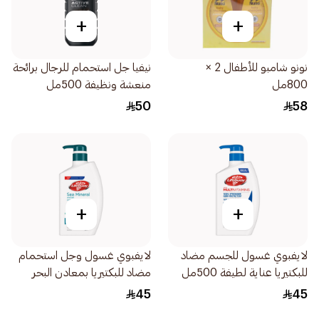
+
+
نونو شامبو للأطفال 2 ×
نيفيا جل استحمام للرجال برائحة
800مل
منعشة ونظيفة 500مل
50
58
+
+
لايفبوي غسول للجسم مضاد
لايفبوي غسول وجل استحمام
للبكتيريا عناية لطيفة 500مل
مضاد للبكتيريا بمعادن البحر
500مل
45
45