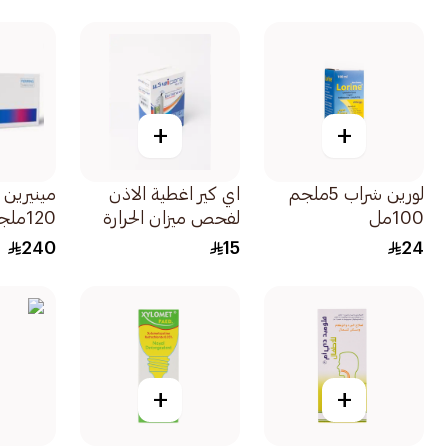
200ملغ 10قطع
+
+
لورين شراب 5ملجم
اي كير اغطية الاذن
مينيرين 
100مل
لفحص ميزان الحرارة
120ملجرام 30قرص
10 قطع
240
15
24
+
+