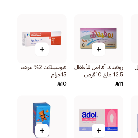
+
+
ل
روفيناك أقراص للأطفال
فيوسيباكت 2% مرهم
12.5 ملغ 10قرص
15جرام
10
11
+
+