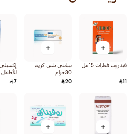
+
+
فيدروب قطرات 15مل
بيبانثين بلس كريم
إكسيلين
30جرام
للأطفال 100مل
7
20
11
+
+