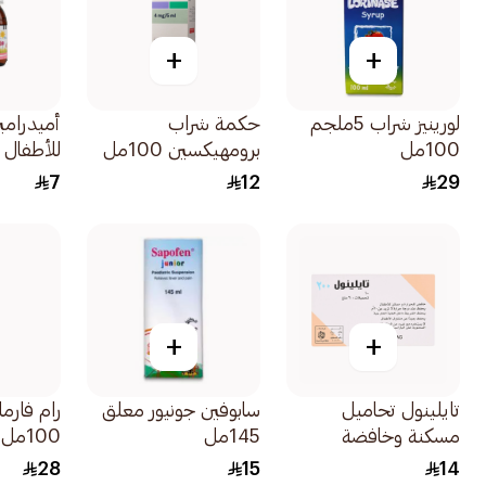
+
+
لورينيز شراب 5ملجم
حكمة شراب
أميدرام
100مل
برومهيكسين 100مل
للأطفال 120مل
7
12
29
+
+
تايلينول تحاميل
سابوفين جونيور معلق
رام فارم
مسكنة وخافضة
145مل
100مل
للحرارة للأطفال بتركيز
28
15
14