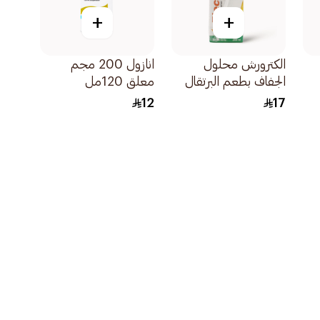
+
+
الكترورش محلول
انازول 200 مجم
الجفاف بطعم البرتقال
معلق 120مل
200 مل
12
17