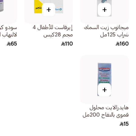
+
+
ميجاتوب زيت السمك
إيرفاست للأطفال 4
سودو كر
شراب 125مل
مجم 28كيس
لالتهاب 
250جرام
65
110
160
+
هايدرالايت محلول
فموي بالتفاح 200مل
15