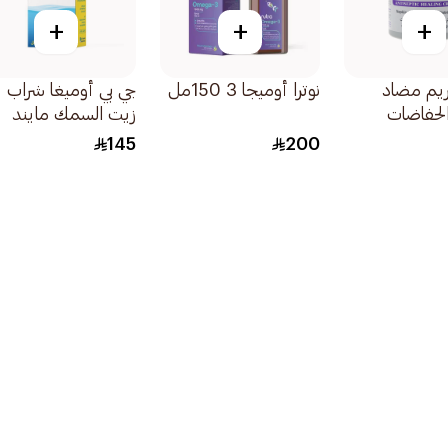
+
+
+
يم مضاد
نوترا أوميجا 3 150مل
جي بي أوميغا شراب
الحفاضات
زيت السمك مايند
100مل
145
200