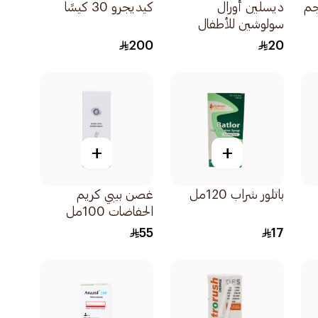
طفال 4 مجم
ديسلين أورال
كيديجرو 30 كيسًا
سولوشين للأطفال
150مل
200
20
+
+
باتلور شراب 120مل
غصن بيبي كريم
الحفاضات 100مل
55
17