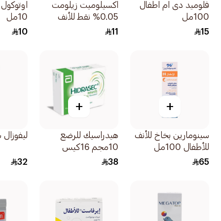
فلوميد دى ام اطفال
اكسيلوميت زيلومت
اوتوكول 
100مل
0.05% نقط للأنف
10مل
للأطفال 15مل
10
11
15
+
+
سينومارين بخاخ للأنف
هيدراسيك للرضع
ليفوزال شرا
للأطفال 100مل
10مجم 16كيس
32
38
65