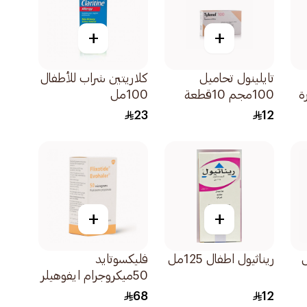
+
+
تايلينول تحاميل
كلاريتين شراب للأطفال
ة
100مجم 10قطعة
100مل
23
12
+
+
ريناثيول اطفال 125مل
فليكسوتايد
50ميكروجرام ايفوهيلر
120بخة معايرة 1قطعة
68
12