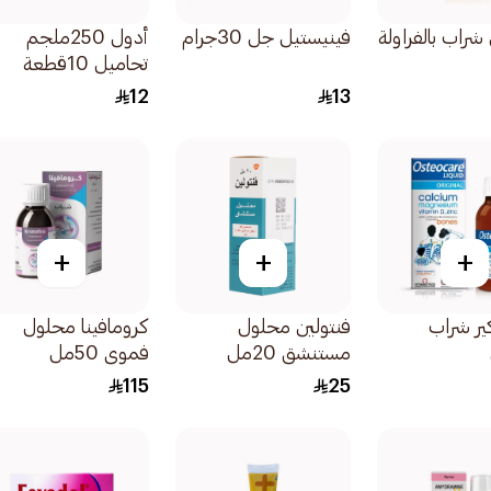
شراب بالفراولة
فينيستيل جل 30جرام
أدول 250ملجم
تحاميل 10قطعة
12
13
+
+
+
ير شراب
فنتولين محلول
كرومافينا محلول
مستنشق 20مل
فموي 50مل
115
25