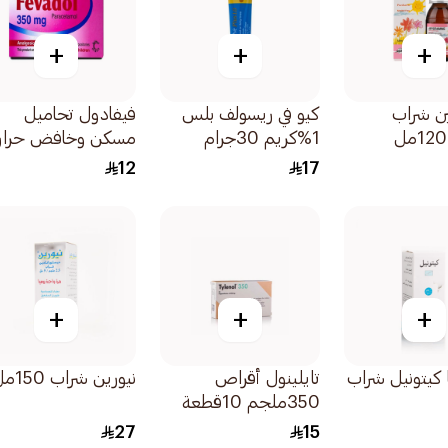
+
+
+
ين شراب
كيو في ريسولف بلس
فيفادول تحاميل
1%كريم 30جرام
مسكن وخافض حرار
للأطفال 350ملجم
12
17
10قطعة
+
+
+
ا كيتونيل شراب
تايلينول أقراص
نيورين شراب 150مل
350ملجم 10قطعة
27
15