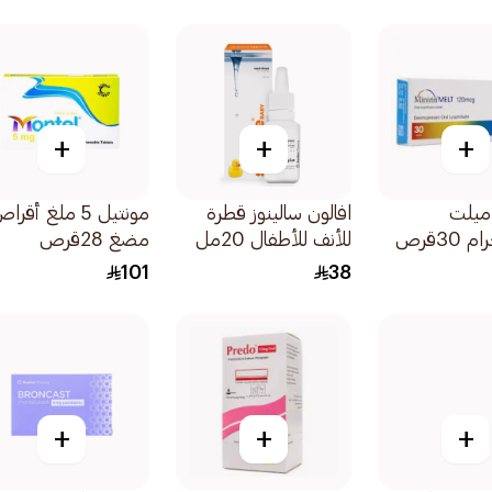
+
+
+
ميلت
افالون سالينوز قطرة
مونتيل 5 ملغ أقرا
للأنف للأطفال 20مل
مضغ 28قرص
101
38
+
+
+