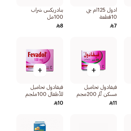
ادول 125ام جي
بنادريكس شراب
10قطعة
100مل
8
7
+
+
فيفادول تحاميل
فيفادول تحاميل
مسكن ألم 200مجم
للأطفال 100ملجم
10كبسولة
10قطعة
10
11