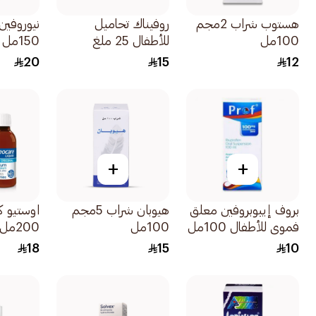
هستوب شراب 2مجم
روفيناك تحاميل
نيوروفين 
100مل
للأطفال 25 ملغ
150مل
10قرص
20
15
12
+
+
بروف إيبوبروفين معلق
هيوبان شراب 5مجم
اوستيو ك
فموي للأطفال 100مل
100مل
200مل
18
15
10