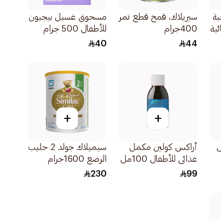
ية
سيريلاك، قمح قطع تمر
مسحوق غسيل بيجيون
ئية
400جرام
للأطفال 500 جرام
ان
40
44
+
+
أراكس كولين مكمل
سيميلاك جولد 2 حليب
غذائي للأطفال 100مل
الرضع 1600جرام
230
99