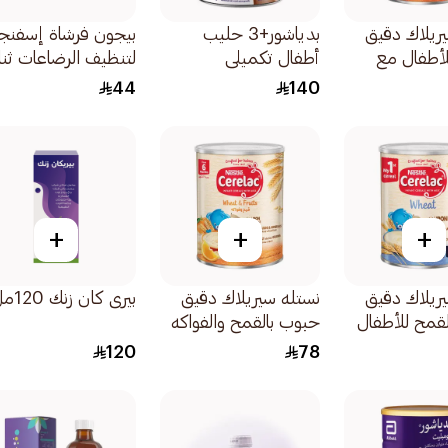
ريلاك دقيق
بدياشور+3 حليب
بيجون فرشاة إسفنج
لأطفال مع
أطفال تكميلي
لتنظيف الرضاعات ثنا
 قمح وتمر
شوكولاتة 900جرام
الاتجاه متعددة الألو
44
140
1قطعة
+
+
+
ريلاك دقيق
نستله سيريلاك دقيق
بيرى كان زنك 120مل
قمح للأطفال
حبوب بالقمح والفواكه
للأطفال 1كيلو
120
78