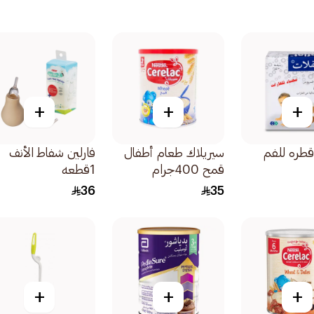
+
+
+
قطره للفم
سيريلاك طعام أطفال
فارلين شفاط الأنف
قمح 400جرام
1قطعه
36
35
+
+
+