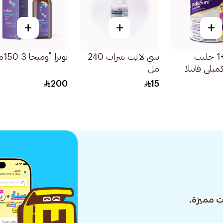
+
+
+
بدياشور+1 حليب
بيبي لايت شراب 240
نوترا أوميجا 3 150مل
ميلي فانيلا
مل
200
15
 مميزة.