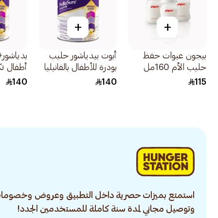
+
+
بيجون عبوات حفظ
أبوت بيدياشور حليب
حليب الأم 160مل
بودرة للأطفال بالفانيليا
أطفال تك
900جرام
900جرام
140
140
115
استمتع بميزات حصرية داخل التطبيق وعروض وخصومات
وتوصيل مجاني لمدة سنة كاملة للمستخدمين الجدد!