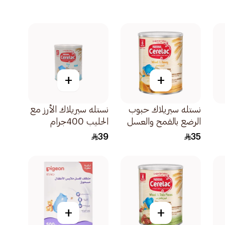
+
+
نستله سيريلاك حبوب
نستله سيريلاك الأرز مع
الرضع بالقمح والعسل
الحليب 400جرام
400جرام
39
35
+
+