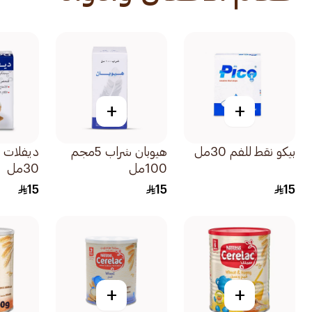
+
+
بيكو نقط للفم 30مل
هيوبان شراب 5مجم
ديفلات 
100مل
30مل
15
15
15
+
+