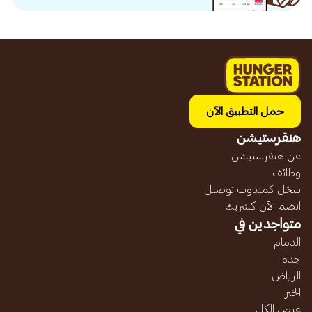
حمل التطبيق الآن
هنقرستيشن
عن هنقرستيشن
وظائف
سجّل كمندوب توصيل
انضم الآن كشريك
متواجدين في
الدمام
جده
الرياض
الخبر
عرض الكل...