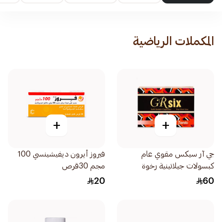
المكملات الرياضية
+
+
جي آر سيكس مقوي عام
فيروز أيرون ديفيشينسي 100
كبسولات جيلاتينية رخوة
مجم 30قرص
16كبسولة
20
60