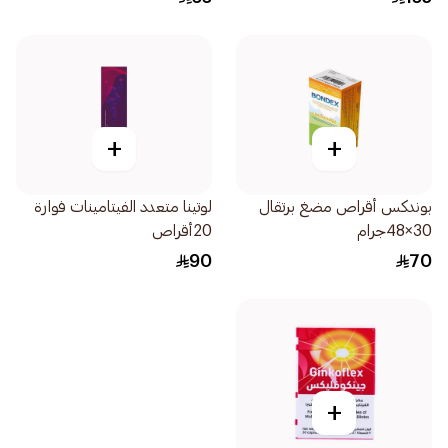
+
+
بوندكس أقراص مضغ برتقال
لوتينا متعدد الفيتامينات فوارة
30×48جرام
20أقراص
90
70
+