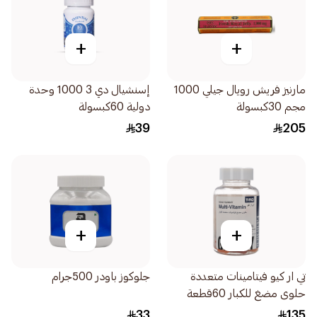
+
+
مارنيز فريش رويال جيلي 1000
إسنشيال دي 3 1000 وحدة
مجم 30كبسولة
دولية 60كبسولة
39
205
+
+
تي ار كيو فيتامينات متعددة
جلوكوز باودر 500جرام
حلوى مضغ للكبار 60قطعة
33
135