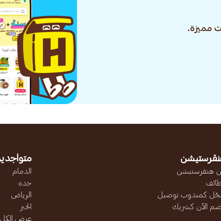
 مميزة.
نقرستيشن
متواجدين
 هنقرستيشن
الدمام
ائف
جده
ّل كمندوب توصيل
الرياض
ضم الآن كشريك
الخبر
عرض الكل..