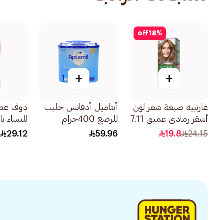
off
18
%
+
+
غارنييه صبغة شعر لون
أبتاميل أدفانس حليب
دوف عصا
أشقر رمادي عميق 7.11
للرضع 400جرام
للنساء ب
1قطعة
40جرام
29.12
59.96
19.8
24.15