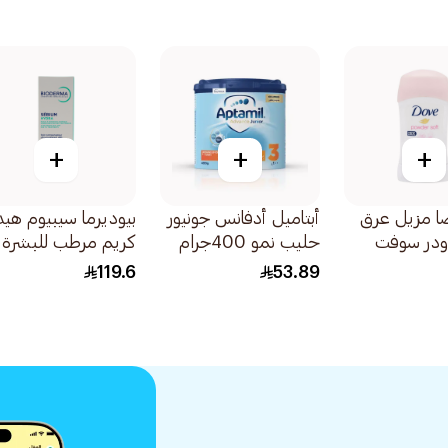
+
+
+
 مزيل عرق
أبتاميل أدفانس جونيور
بيوديرما سيبيوم هيد
اودر سوفت
حليب نمو 400جرام
كريم مرطب للبشرة
الدهنية 40مل
119.6
53.89