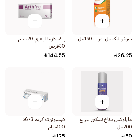
+
+
ميوكوبليكسيل شراب 150مل
إيفا فارما آرثفري 20مجم
30قرص
144.55
26.25
+
+
مايلوكس بخاخ تسكين سريع
فيسيونيرف كريم 5673
200مل
100جرام
125
50