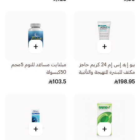
+
+
بيو إيه إس إم 24 كريم حاجز
ميلنايت مساعد للنوم 5مجم
مكثف للبشرة المتهيجة والتأتبية
50كبسولة
6047 200مل
103.5
198.95
+
+