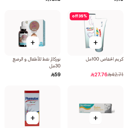
off
35
%
+
+
كريم الحفاض 100مل
نوركالم نقط للأطفال و الرضع
30مل
59
27.76
42.71
+
+