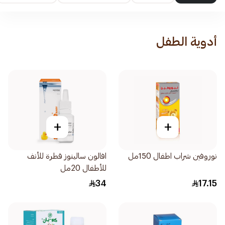
أدوية الطفل
+
+
نوروفين شراب اطفال 150مل
افالون سالينوز قطرة للأنف
للأطفال 20مل
34
17.15