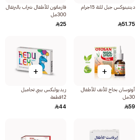
دينتينوكس جيل للثة 15جرام
فارماتون للأطفال شراب بالبرتقال
300مل
25
51.75
+
+
أوتوسان بخاخ للأنف للأطفال
ريديوليكس بيبي تحاميل
30مل
12قطعة
44
59