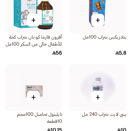
+
+
بنادريكس شراب 100مل
أفرون فارما كو-بان شراب كحة
للأطفال خالي من السكر 100مل
56
5.8
+
+
بيبي لايت شراب 240 مل
تايلينول تحاميل 100مجم
10قطعة
10.15
10