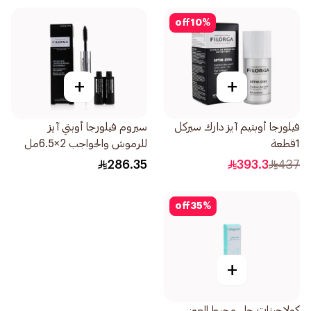
off
10
%
+
+
فيلورجا أوبتيم آيز دارك سيركل
سيروم فيلورجا أوبتي آيز
1قطعة
للرموش والحواجب 2×6.5مل
286.35
393.3
437
off
35
%
+
كولاجينات جل محيط العين