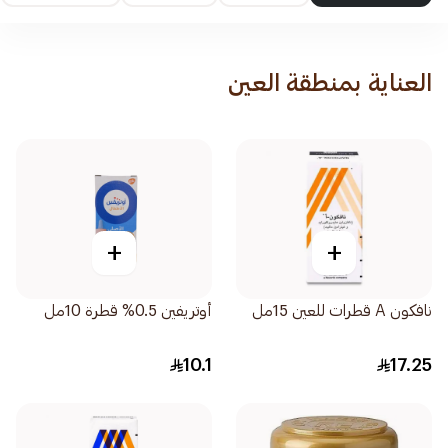
العناية بمنطقة العين
+
+
نافكون A قطرات للعين 15مل
أوتريفين 0.5% قطرة 10مل
10.1
17.25