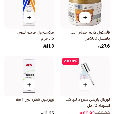
+
+
فاشكول كريم حمام زيت
ماكسيترول مرهم للعين
بالعسل 500مل
3.5جرام
11.3
27.6
off
10
%
+
+
لوريال باريس سيروم للهالات
توبراسين قطرة عين 1حبة
السوداء 20مل
11.35
80.93
89.93