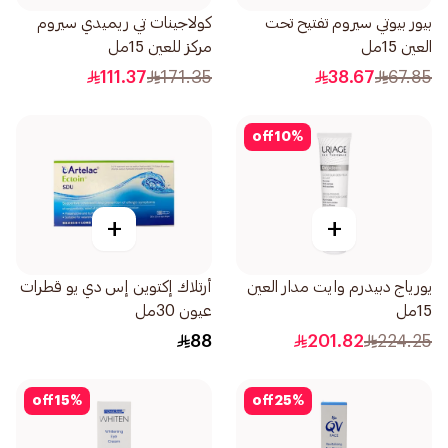
بيور بيوتي سيروم تفتيح تحت
كولاجينات تي ريميدي سيروم
العين 15مل
مركز للعين 15مل
111.37
171.35
38.67
67.85
off
10
%
+
+
يورياج دبيدرم وايت مدار العين
أرتلاك إكتوين إس دي يو قطرات
15مل
عيون 30مل
88
201.82
224.25
off
15
%
off
25
%