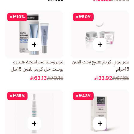
off
10
%
off
50
%
+
+
بيور بيوتي كريم تفتيح تحت العين
نيوتروجينا مجراموعة هيدرو
15جرام
بوست جل كريم للعين 15مل
(3483)
63.13
70.15
33.92
67.85
off
35
%
off
43
%
+
+