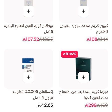
+
+
كيوفى كريم مجدد لحيويه للعينين
نوفاكلير كريم العين لتفتيح البشرة
30جرام
15مل
107.52
126.5
108
144
off
35
%
+
+
ديرما كريم للتخفيف من الانتفاخ
إكسالاتان 0.005% قطرات
تحت العين 1حبة
عيون 2.5مل
42.65
299
460