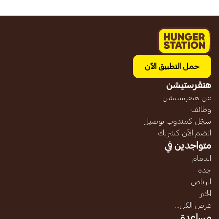
حمل التطبيق الآن
هنقرستيشن
عن هنقرستيشن
وظائف
سجّل كمندوب توصيل
انضم الآن كشريك
متواجدين في
الدمام
جده
الرياض
الخبر
عرض الكل...
مساعدة