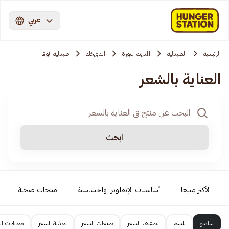
عربي
الرئيسية
الصيدلية
المدينة المنورة
الدويخلة
صيدلية انوفا
العناية بالشعر
ابحث
الأكثر مبيعا
أساسيات الإنفلونزا والحساسية
منتجات صحية
شامبو
بلسم
تصفيف الشعر
صبغات الشعر
تغذية الشعر
معالجات ال