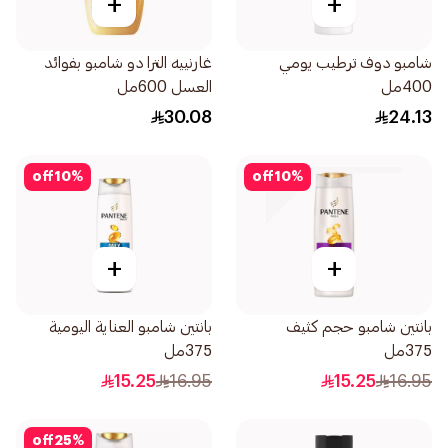
+
+
شامبو دوف ترطيب يومي
غارنييه الترا دو شامبو بفوائد
400مل
العسل 600مل
30.08
24.13
off
10
%
off
10
%
+
+
بانتين شامبو حجم كثيف
بانتين شامبو العناية اليومية
375مل
375مل
15.25
16.95
15.25
16.95
off
25
%