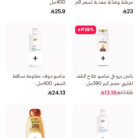
مرطبة وعناية مغذية لشعر أكثر
400مل
نعومة بنسبة 100 590مل
25.9
23
off
25
%
+
+
بانتين برو-في شامبو علاج التلف
شامبو دوف، مقاومة تساقط
الحليبي حجم كبير 390مل
الشعر، 400مل
24.13
13.16
17.55