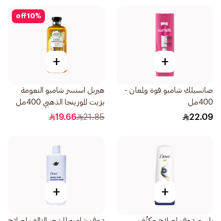
off
10
%
+
+
صانسيلك شامبو قوة ولمعان -
هيربل اسنسز شامبو النعومة
400مل
بزيت المورينجا الذهبي 400مل
19.66
21.85
22.09
+
+
بلسم دوف إصلاح مكثّف
دوڤ شامبو للشعر التالف إصلاح