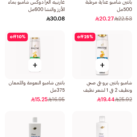
بانتين شامبو عناية مرطبة
غارنييه ألترا دوكس شامبو بماء
500مل
الأرز والنشا 600مل
30.08
20.27
22.53
off
10
%
off
25
%
+
+
شامبو بانتين برو-في صحي
بانتين شامبو النعومة واللمعان
ونظيف 2 في 1 لشعر نظيف
375مل
600لتر
15.25
16.95
19.44
25.92