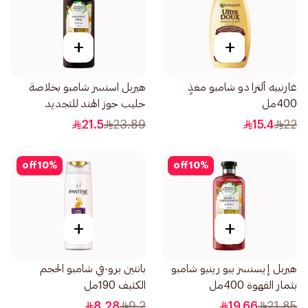
+
+
غارنييه ألترا دو شامبو مغذٍ
هيربل اسنسز شامبو بخلاصة
400مل
حليب جوز الهند للتجديد
والترطيب 400مل
21.5
23.89
15.4
22
off
10
%
off
10
%
+
+
هيربل إيسنسز بيو رينيو شامبو
بانتين برو-في شامبو الحجم
بثمار القهوة 400مل
الكثيف 190مل
8.28
9.2
19.66
21.85