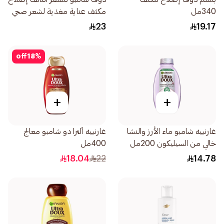
340مل
مكثف عناية مغذية لشعر صحي
المظهر بنسبة تصل إلى 100
23
19.17
590مل
off
18
%
+
+
غارنييه شامبو ماء الأرز والنشا
غارنييه ألترا دو شامبو معالج
خالي من السيليكون 200مل
400مل
18.04
22
14.78