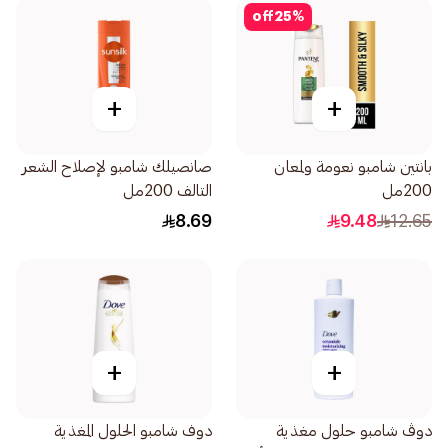
off
25
%
+
+
بانتين شامبو نعومة ولمعان
صانصيلك شامبو لإصلاح الشعر
200مل
التالف 200مل
8.69
9.48
12.65
+
+
دوڤ شامبو حلول مغذية
دوف شامبو الحلول المغذية