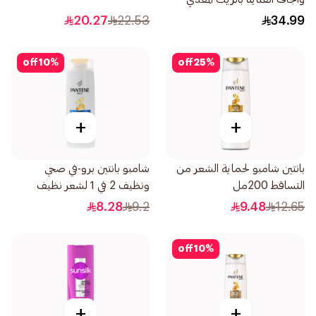
لشعر أكثر نعومة بنسبة 100
20.27
22.53
34.99
590مل
off
10
%
off
25
%
+
+
بانتين شامبو لحماية الشعر من
شامبو بانتين برو-في صحي
التساقط 200مل
ونظيف 2 في 1 لشعر نظيف
190مل
8.28
9.2
9.48
12.65
off
10
%
+
+