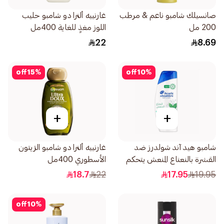
صانسيلك شامبو ناعم & مرطب
غارنييه ألترا دو شامبو حليب
200 مل
اللوز مغذٍ للغاية 400مل
22
8.69
off
15
%
off
10
%
+
+
شامبو هيد آند شولدرز ضد
غارنييه ألترا دو شامبو الزيتون
القشرة بالنعناع المنعش يتحكم
الأسطوري 400مل
في القشرة 350مل
18.7
22
17.95
19.95
off
10
%