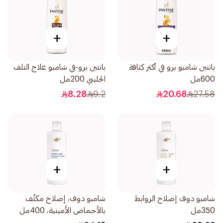
+
+
بانتين شامبو برو في أكثر كثافة
بانتين برو-في شامبو علاج التلف
600مل
الحليبي 200مل
8.28
9.2
20.68
27.58
+
+
شامبو دوف إصلاح الروابط
شامبو دوف، إصلاح مكثّف
350مل
بالأحماض الأمينية، 400مل