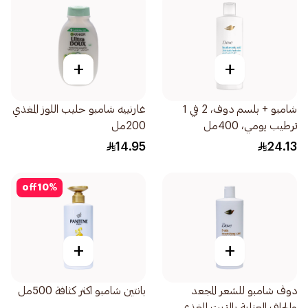
+
+
شامبو + بلسم دوف، 2 في 1
غارنييه شامبو حليب اللوز المغذي
ترطيب يومي، 400مل
200مل
14.95
24.13
off
10
%
+
+
دوڤ شامبو للشعر المجعد
بانتين شامبو اكثر كثافة 500مل
والجاف العناية بالزيت المغذي