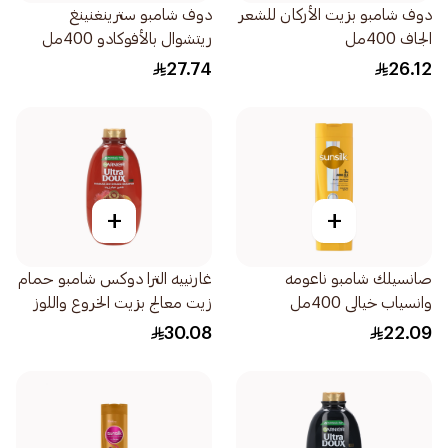
دوف شامبو بزيت الأركان للشعر
دوف شامبو سترينغنينغ
الجاف 400مل
ريتشوال بالأفوكادو 400مل
27.74
26.12
+
+
صانسيلك شامبو ناعومه
غارنييه الترا دوكس شامبو حمام
وانسياب خيالى 400مل
زيت معالج بزيت الخروع واللوز
600مل
30.08
22.09