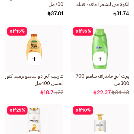
الكولاجين للشعر الجاف - قنبلة
700مل
ترطيب بحجم 350مل
37.01
31.74
off
15
%
off
35
%
+
+
بيرت أنتي-داندراف شامبو 700 +
غارنييه ألترا دو شامبو ترميم كنوز
300مل
العسل 400مل
18.7
22
22.37
34.43
off
25
%
off
10
%