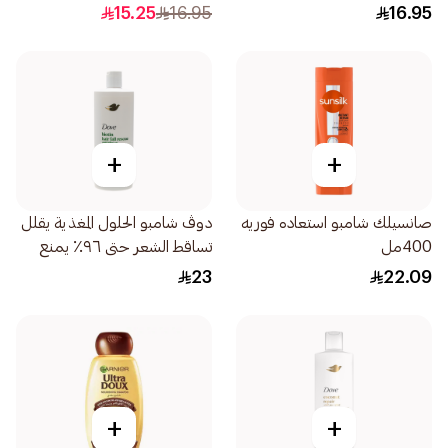
15.25
16.95
16.95
+
+
صانسيلك شامبو استعاده فوريه
دوڤ شامبو الحلول المغذية يقلل
400مل
تساقط الشعر حتى ٩٦٪ يمنع
لتساقط الشعر للشعر الضعيف و
23
22.09
قابل لتكسر 590مل
+
+