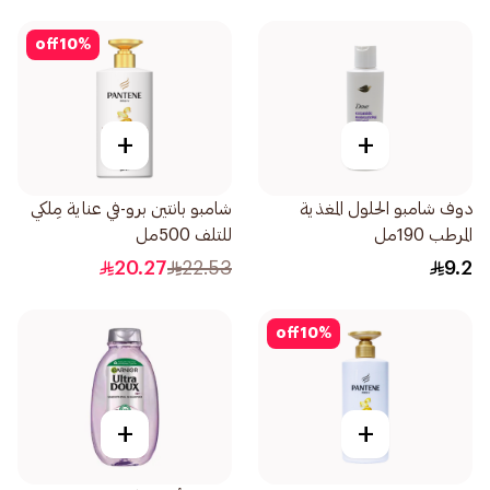
off
10
%
+
+
دوف شامبو الحلول المغذية
شامبو بانتين برو-في عناية مِلكي
المرطب 190مل
للتلف 500مل
20.27
22.53
9.2
off
10
%
+
+