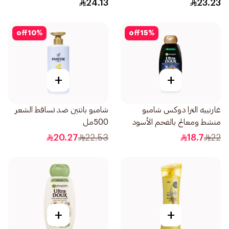
24.13
23.23
off
10
%
off
15
%
+
+
غارنييه الترا دوكس شامبو
شامبو بانتين ضد تساقط الشعر
منشط ومعالج بالفحم الأسود
500مل
وزيت قطعة البركة 400مل
20.27
22.53
18.7
22
+
+