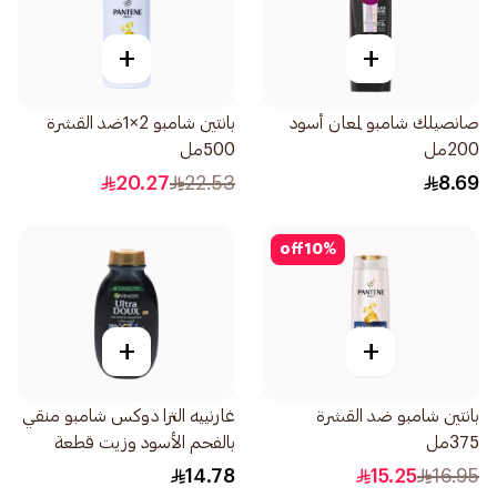
+
+
صانصيلك شامبو لمعان أسود
بانتين شامبو 2×1ضد القشرة
200مل
500مل
20.27
22.53
8.69
off
10
%
+
+
بانتين شامبو ضد القشرة
غارنييه الترا دوكس شامبو منقي
375مل
بالفحم الأسود وزيت قطعة
البركة 200مل
14.78
15.25
16.95