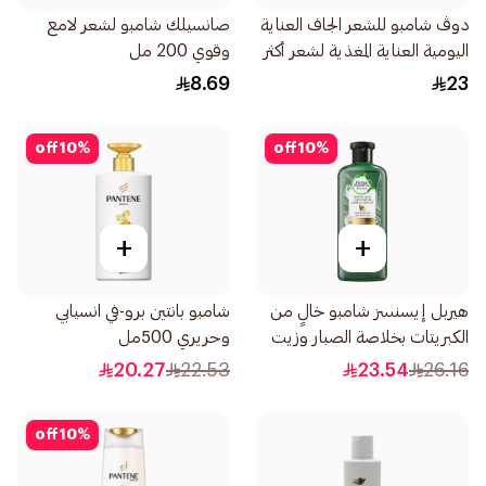
دوڤ شامبو للشعر الجاف العناية
صانسيلك شامبو لشعر لامع
اليومية العناية المغذية لشعر أكثر
وقوي 200 مل
نعومة بنسبة 100 590مل
8.69
23
off
10
%
off
10
%
+
+
هيربل إيسنسز شامبو خالٍ من
شامبو بانتين برو-في انسيابي
الكبريتات بخلاصة الصبار وزيت
وحريري 500مل
الأفوكادو 400مل
20.27
22.53
23.54
26.16
off
10
%