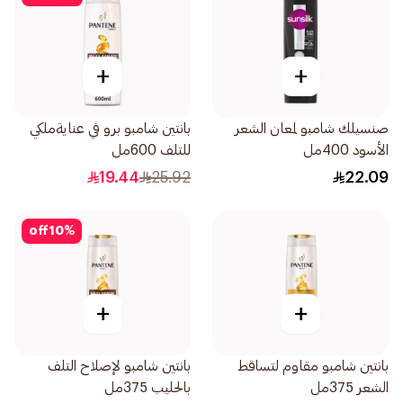
+
+
صنسيلك شامبو لمعان الشعر
بانتين شامبو برو في عنايةملكي
الأسود 400مل
للتلف 600مل
19.44
25.92
22.09
off
10
%
+
+
بانتين شامبو مقاوم لتساقط
بانتين شامبو لإصلاح التلف
الشعر 375مل
بالحليب 375مل