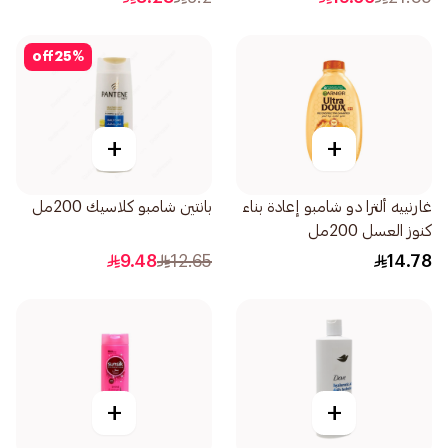
off
25
%
+
+
غارنييه ألترا دو شامبو إعادة بناء
بانتين شامبو كلاسيك 200مل
كنوز العسل 200مل
9.48
12.65
14.78
+
+