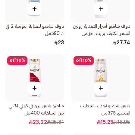
+
+
دوف شامبو أسرار التغذية روتين
دوف شامبو للعناية اليومية 2 في
الشعر الكثيف بزيت الخزامى
1، 590مل
وخلاصة إكليل الجبل 400مل
23
27.74
off
10
%
off
10
%
+
+
بانتين شامبو تجديد الترطيب
شامبو بانتين برو-في كيرلي الخالي
العميق 375مل
من السلفات 400مل
23.22
25.81
15.25
16.95