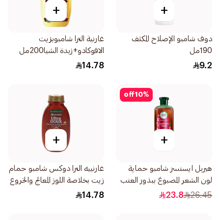
+
+
دوف شامبو الإصلاح المكثف
غارنية الترا شامبوبزيت
190مل
الافوكادو+زبدة الشيا200مل
14.78
9.2
off
10
%
+
+
هيربل ايسنسز شامبو حماية
غارنييه الترا دوكس شامبو حمام
لون الشعر المصبوغ ببذور العنب
زيت بخلاصة اللوز المعالج والخروع
400مل
200مل
14.78
23.8
26.45