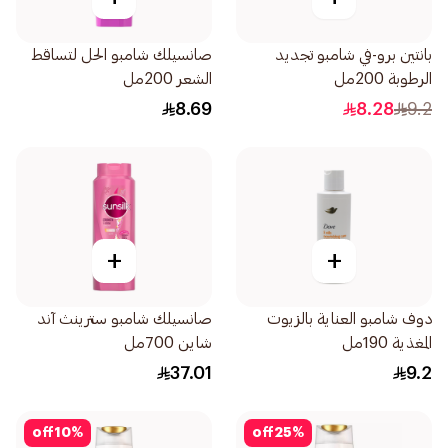
بانتين برو-في شامبو تجديد
صانسيلك شامبو الحل لتساقط
الرطوبة 200مل
الشعر 200مل
8.69
8.28
9.2
+
+
دوف شامبو العناية بالزيوت
صانسيلك شامبو سترينث آند
المغذية 190مل
شاين 700مل
37.01
9.2
off
10
%
off
25
%