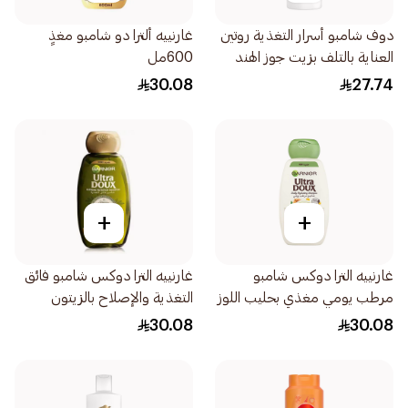
دوف شامبو أسرار التغذية روتين
غارنييه ألترا دو شامبو مغذٍ
العناية بالتلف بزيت جوز الهند
600مل
والزعفران 400مل
30.08
27.74
+
+
غارنييه الترا دوكس شامبو
غارنييه الترا دوكس شامبو فائق
مرطب يومي مغذي بحليب اللوز
التغذية والإصلاح بالزيتون
العضوي 600مل
الأسطوري 600مل
30.08
30.08