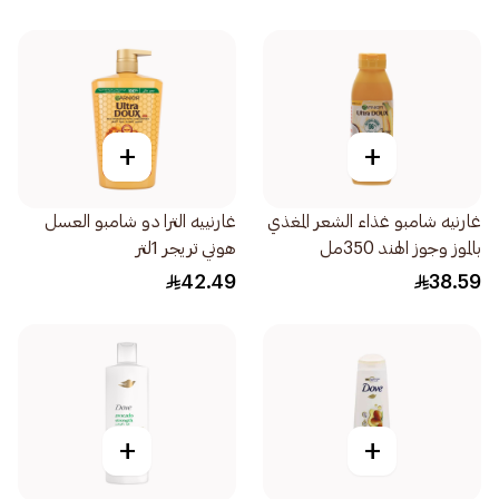
+
+
غارنيه شامبو غذاء الشعر المغذي
غارنييه الترا دو شامبو العسل
بالموز وجوز الهند 350مل
هوني تريجر 1لتر
42.49
38.59
+
+