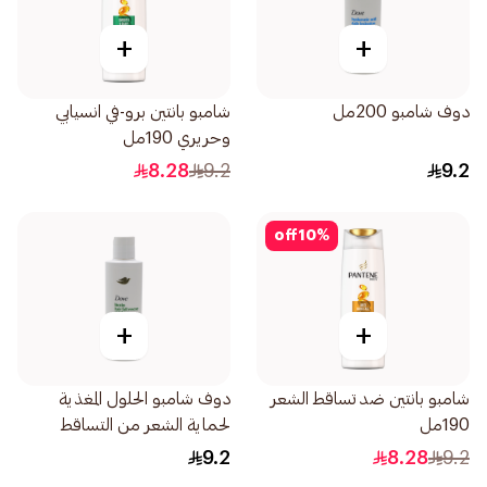
+
+
دوف شامبو 200مل
شامبو بانتين برو-في انسيابي
وحريري 190مل
8.28
9.2
9.2
off
10
%
+
+
شامبو بانتين ضد تساقط الشعر
دوف شامبو الحلول المغذية
190مل
لحماية الشعر من التساقط
190مل
9.2
8.28
9.2