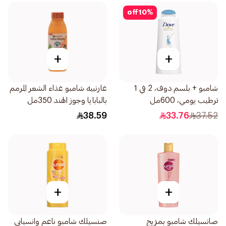
off
10
%
+
+
شامبو + بلسم دوف، 2 في 1
غارنييه شامبو غذاء الشعر المرمم
ترطيب يومي، 600مل
بالبابايا وجوز الهند 350مل
38.59
33.76
37.52
+
+
صانسيلك شامبو بمزيج
صنسيلك شامبو ناعم وانسيابي