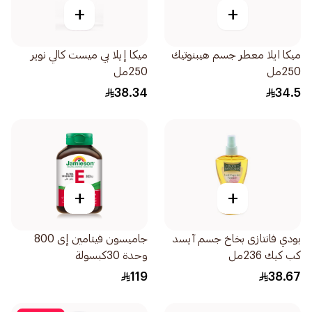
+
+
ميكا ايلا معطر جسم هيبنوتيك
ميكا إيلا بي ميست كالي نوير
250مل
250مل
38.34
34.5
+
+
بودي فانتازى بخاخ جسم آيسد
جاميسون فيتامين إى 800
كب كيك 236مل
وحدة 30كبسولة
119
38.67