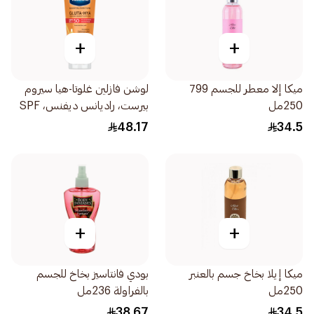
+
+
ميكا إلا معطر للجسم 799
لوشن فازلين غلوتا-هيا سيروم
250مل
بيرست، راديانس ديفنس، SPF
50 PA+++، 180مل
48.17
34.5
+
+
ميكا إيلا بخاخ جسم بالعنبر
بودي فانتاسيز بخاخ للجسم
250مل
بالفراولة 236مل
38.67
34.5