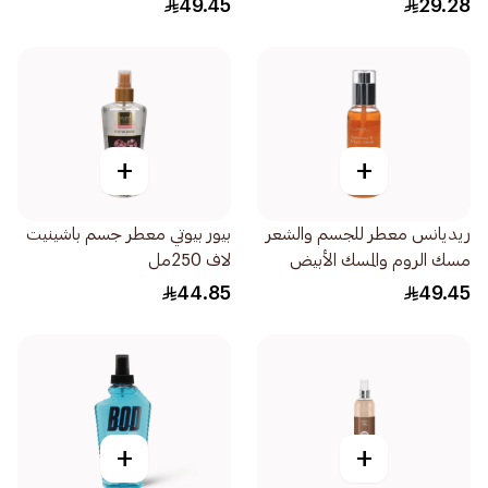
49.45
29.28
+
+
ريديانس معطر للجسم والشعر
بيور بيوتي معطر جسم باشينيت
مسك الروم والمسك الأبيض
لاف 250مل
150مل
44.85
49.45
+
+