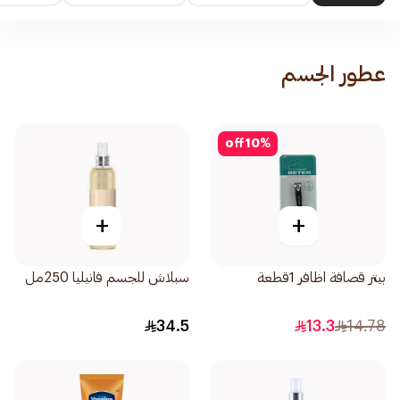
عطور الجسم
off
10
%
+
+
بيتر قصافة اظافر 1قطعة
سبلاش للجسم فانيليا 250مل
34.5
13.3
14.78