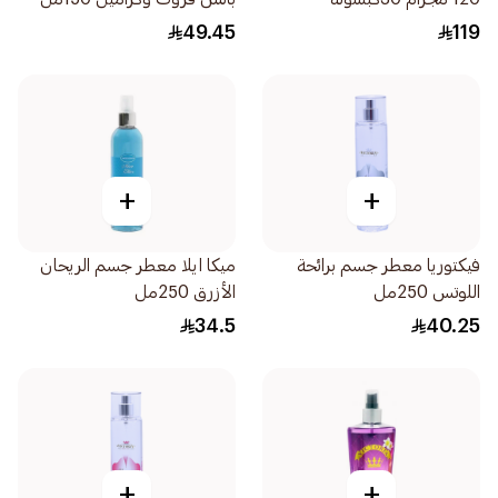
49.45
119
+
+
فيكتوريا معطر جسم برائحة
ميكا ايلا معطر جسم الريحان
اللوتس 250مل
الأزرق 250مل
34.5
40.25
+
+