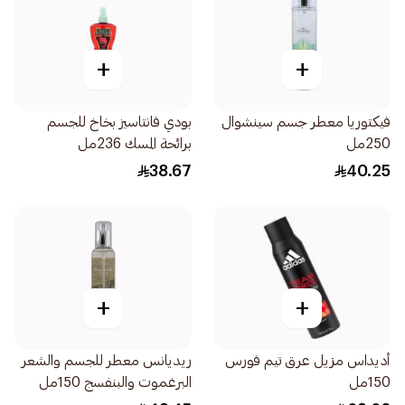
+
+
فيكتوريا معطر جسم سينشوال
بودي فانتاسيز بخاخ للجسم
250مل
برائحة المسك 236مل
38.67
40.25
+
+
أديداس مزيل عرق تيم فورس
ريديانس معطر للجسم والشعر
150مل
البرغموت والبنفسج 150مل