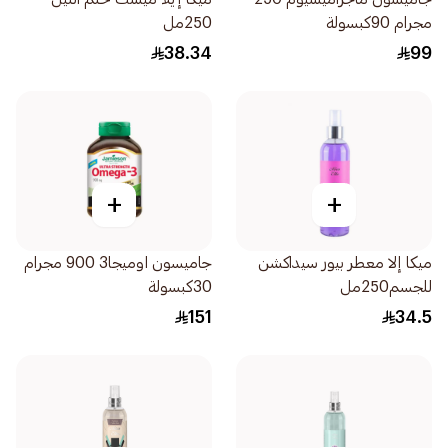
مجرام 90كبسولة
250مل
38.34
99
+
+
ميكا إلا معطر بيور سيداكشن
جاميسون اوميجا3 900 مجرام
للجسم250مل
30كبسولة
151
34.5