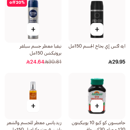
off
20
%
+
+
ايه اكس إي بخاخ الجسم 150مل
نيفيا معطر جسم سيلفر
بروتيكشن 150مل
24.64
30.81
29.95
+
+
جاميسون كو كيو 10 يوبيكينون
ريديانس معطر للجسم والشعر
120 مجرام 30كبسولة
باشن فروت وكراميل 150مل