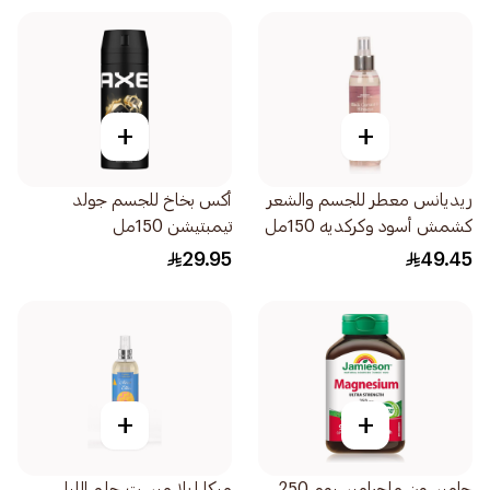
+
+
ريديانس معطر للجسم والشعر
أكس بخاخ للجسم جولد
كشمش أسود وكركديه 150مل
تيمبتيشن 150مل
29.95
49.45
+
+
جاميسون ماجراميسيوم 250
ميكا إيلا ميست حلم الليل