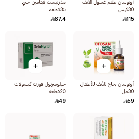
أوتوسان طقم غسول الأنف
مذرنيست فيتامين -سي
30كيس
35قطعة
87.4
115
+
+
أوتوسان بخاخ للأنف للأطفال
جيلوميرتول فورت كبسولات
30مل
20قطعة
49
59