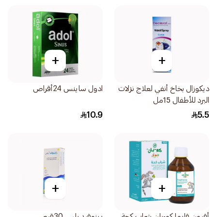
+
+
ديكوزال بخاخ أنفي لعلاج نزلات
ادول ساينس 24أقراص
البرد للأطفال 15مل
10.9
5.5
+
+
أفرون فارما كو-بان شراب كحة
رينوفيد بلس 30قرص