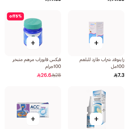
off
5
%
+
+
راينوفد شراب طارد للبلغم
فيكس فابوراب مرهم متبخر
100مل
100جرام
26.6
28
7.3
+
+