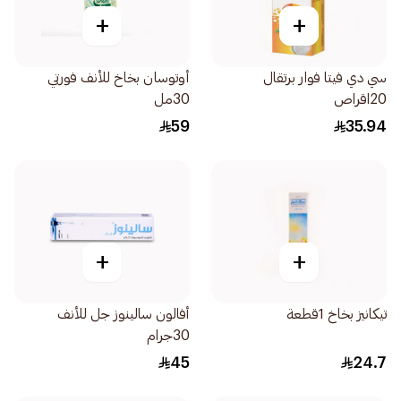
+
+
سي دي فيتا فوار برتقال
أوتوسان بخاخ للأنف فورتي
20اقراص
30مل
59
35.94
+
+
تيكانيز بخاخ 1قطعة
أفالون سالينوز جل للأنف
30جرام
45
24.7