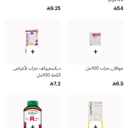
9.25
54
+
+
جوافان شراب 100مل
ديكستروكف شراب لأعراض
الكحة 100مل
7.2
6.5
+
+