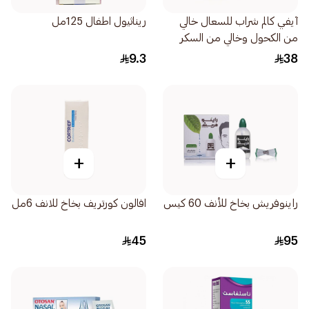
آيفي كالم شراب للسعال خالي
ريناثيول اطفال 125مل
من الكحول وخالي من السكر
120مل
9.3
38
+
+
راينوفريش بخاخ للأنف 60 كيس
افالون كورتريف بخاخ للانف 6مل
45
95