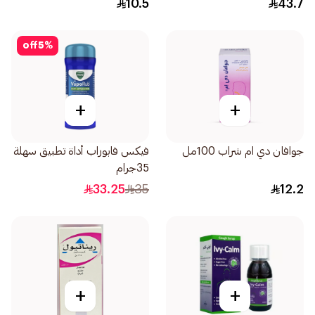
10.5
43.7
off
5
%
+
+
جوافان دي ام شراب 100مل
فيكس فابوراب أداة تطبيق سهلة
35جرام
33.25
35
12.2
+
+