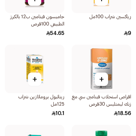
رياكسين شراب 100مل
جاميسون فيتامين ب12 بالكرز
الطبيعي 100قرص
54.65
9
+
+
اقراص استحلاب فينامين سي مع
ريناثيول بروماثازين شراب
زنك ليمتليس 30قرص
125مل
10.1
18.56