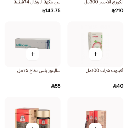
الكوري الأحمر 300مل
سي بنكهة البرتقال 74قطعة
143.75
210
+
+
أفيلوب شراب 100مل
سالينوز بلس بخاخ 75مل
55
40