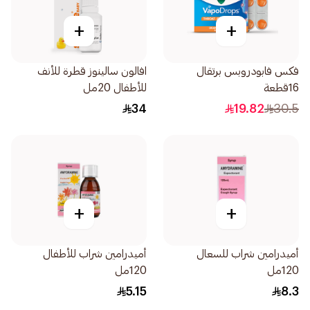
+
+
فكس فابودروبس برتقال
افالون سالينوز قطرة للأنف
16قطعة
للأطفال 20مل
34
19.82
30.5
+
+
أميدرامين شراب للسعال
أميدرامين شراب للأطفال
120مل
120مل
5.15
8.3