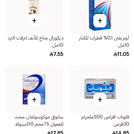
+
+
أوتريفين 0.1% قطرات للكبار
ديكوزال بخاخ للأنف لنزلات البرد
10مل
10مل
7.55
11.05
+
+
فلوتاب اقراص 500ملجرام
سانوفي موكوسولفان ممتد
30قرص
المفعول 75مجم 10كبسولة
17.85
14.85