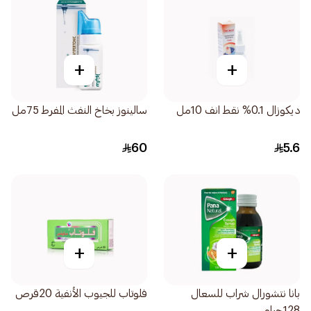
+
+
ديكوزال 0.1% نقط انف 10مل
سالينوز بخاخ النفث المفرط 75مل
60
5.6
+
+
بانا نتشورال شراب للسعال
فلوتاب للجيوب الأنفية 20قرص
128جرام