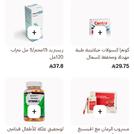
+
+
كونترا كبسولات جيلاتينية طبية
ريسبريد 15مجم/5 مل شراب
مهدئة ومخففة للسعال
120مل
30كبسولة
37.8
29.75
+
+
مشروب الرمان مع الجينسنغ
لونجفيتي علكة للأطفال فيتامين