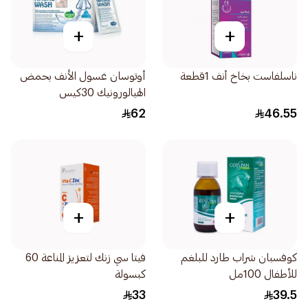
+
+
ناسلفاست بخاخ أنف 1قطعة
أوتوسان غسول الأنف بحمض
الهيالورونيك 30كيس
62
46.55
+
+
كوفسبان شراب طارد للبلغم
فيتا سي زنك لتعزيز المناعة 60
للأطفال 100مل
كبسولة
33
39.5