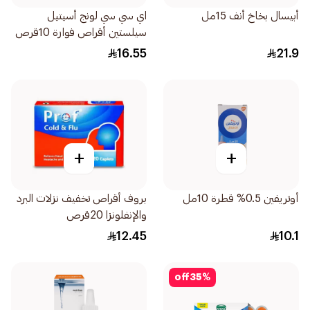
أبيسال بخاخ أنف 15مل
اي سي سي لونج أسيتيل
سيلستين أقراص فوارة 10قرص
16.55
21.9
+
+
أوتريفين 0.5% قطرة 10مل
بروف أقراص تخفيف نزلات البرد
والإنفلونزا 20قرص
12.45
10.1
off
35
%