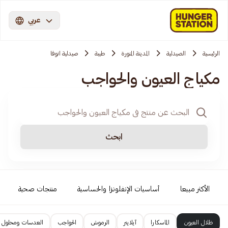
عربي
الرئيسية
الصيدلية
المدينة المنورة
طيبة
صيدلية انوفا
مكياج العيون والحواجب
ابحث
الأكثر مبيعا
أساسيات الإنفلونزا والحساسية
منتجات صحية
ظلال العيون
الماسكارا
آيلاينر
الرموش
الحواجب
العدسات ومحلول 