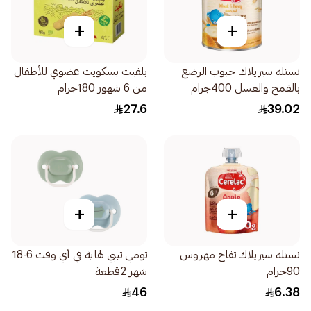
+
+
نستله سيريلاك حبوب الرضع
بلفيت بسكويت عضوي للأطفال
بالقمح والعسل 400جرام
من 6 شهور 180جرام
27.6
39.02
+
+
نستله سيريلاك تفاح مهروس
تومي تيبي لهاية في أي وقت 6-18
90جرام
شهر 2قطعة
46
6.38