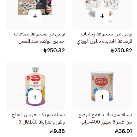
+
+
تومي تيبي مجموعة زجاجات
تومى تبى مجموعة رضاعات
الرضاعة الجديدة باللون الوردي
حديثى الولادة ضد المغص
من الألومنيوم 7قطعة
1قطعة
250.82
250.82
+
+
نستله سيريلاك بالقمح للرضع
نستله سيريلاك هريس التفاح
من عمر 6 شهور 400جرام
والموز والفراولة للأطفال 3
سنوات 110جرام
9.86
36.01