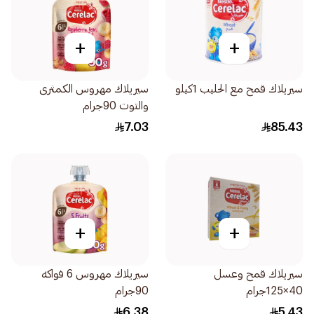
+
+
سيريلاك قمح مع الحليب 1كيلو
سيريلاك مهروس الكمثرى
والتوت 90جرام
7.03
85.43
+
+
سيريلاك قمح وعسل
سيريلاك مهروس 6 فواكه
40×125جرام
90جرام
6.38
5.43