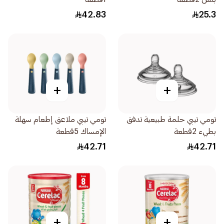
42.83
25.3
+
+
تومي تيبي حلمة طبيعية تدفق
تومي تيبي ملاعق إطعام سهلة
بطيء 2قطعة
الإمساك 5قطعة
42.71
42.71
+
+