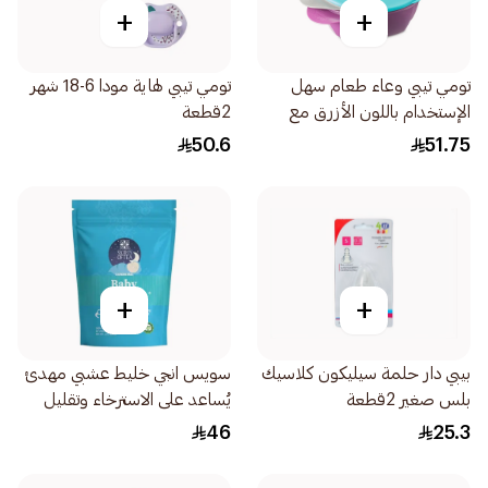
+
+
تومي تيبي وعاء طعام سهل
تومي تيبي لهاية مودا 6-18 شهر
الإستخدام باللون الأزرق مع
2قطعة
ملعقة وغطاء 2قطعة
50.6
51.75
+
+
بيبي دار حلمة سيليكون كلاسيك
سويس انجي خليط عشبي مهدئ
بلس صغير 2قطعة
يُساعد على الاسترخاء وتقليل
التوتر. مناسب للأطفال الرضع
46
25.3
الذين يعانون من الالام البطن و
المغص 57جرام