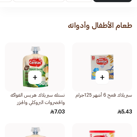
طعام الأطفال وأدواته
+
+
سيريلاك قمح 6 أشهر 125جرام
نستله سيريلاك هريس الفواكه
والخضروات البروكلي والجزر
الأبيض والتفاح والكمثرى
7.03
5.43
90جرام