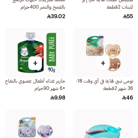
للبنات 2قطعة
بالقمح والتمر 400جرام
39.02
55
+
+
تومي تيبي لهاية في أي وقت 18-
جاربر غذاء أطفال عضوي بالتفاح
36 شهر 2قطعة
+6 شهر 90جرام
9.98
46