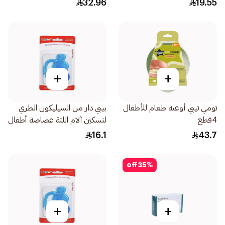
32.96
19.55
+
+
تومي تيبي أوعية طعام للأطفال
بيبي دار من السيليكون الطري
4قطع
لتسكين آلام اللثة عضاضة أطفال
1قطعة
16.1
43.7
off
35
%
+
+