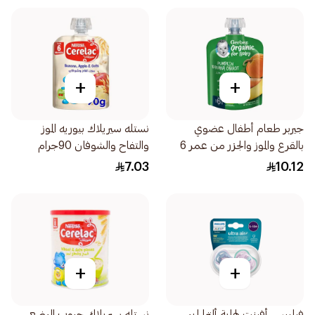
+
+
جيربر طعام أطفال عضوي
نستله سيريلاك بيوريه الموز
بالقرع والموز والجزر من عمر 6
والتفاح والشوفان 90جرام
أشهر 90جرام
7.03
10.12
+
+
فيليبس أفينت لهاية ألترا إير
نستله سيريلاك حبوب الرضع