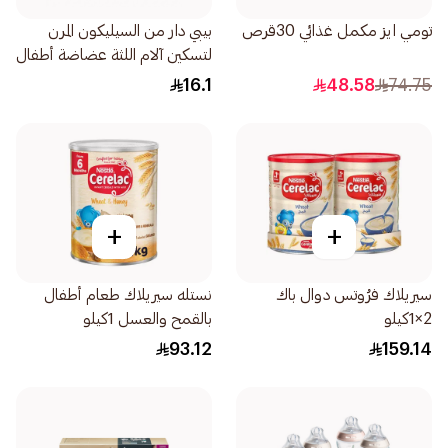
تومي ايز مكمل غذائي 30قرص
بيبي دار من السيليكون المرن
لتسكين آلام اللثة عضاضة أطفال
1قطعة
16.1
48.58
74.75
+
+
سيريلاك فرُوتس دوال باك
نستله سيريلاك طعام أطفال
2×1كيلو
بالقمح والعسل 1كيلو
93.12
159.14