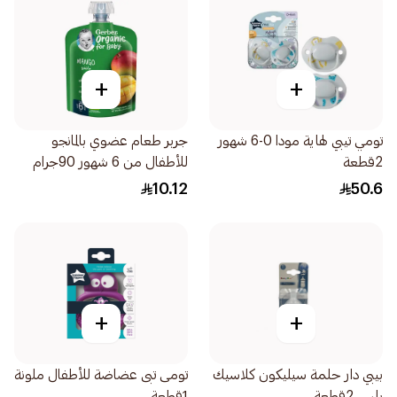
+
+
تومي تيبي لهاية مودا 0-6 شهور
جربر طعام عضوي بالمانجو
2قطعة
للأطفال من 6 شهور 90جرام
10.12
50.6
+
+
بيبي دار حلمة سيليكون كلاسيك
تومى تبى عضاضة للأطفال ملونة
بلس 2قطعة
1قطعة