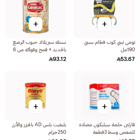
+
+
تومي تيبي كوب فطام سيبي
نستله سيريلاك حبوب الرضع
190مل
بالحديد + قمح وفواكه من 6
شهور 1كيلو
93.12
53.67
+
+
فارلين حلمة سيليكون مضادة
بليفيت بلس AD بالجزر والأرز
للمغص وسط 3قطعة
250جرام