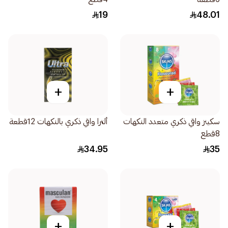
19
48.01
+
+
سكينز واقي ذكري متعدد النكهات
ألترا واقي ذكري بالنكهات 12قطعة
8قطع
34.95
35
+
+