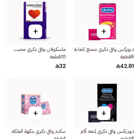
+
+
ديوركس واقي ذكري ممتع للغاية
ماسكولان واقي ذكري محبب
6قطعة
10قطعة
32
42.91
+
+
دوريكس واقي ذكري لمتعه أكثر
سكينز واقي ذكري بنكهة العلكه
6قطعة
4قطع