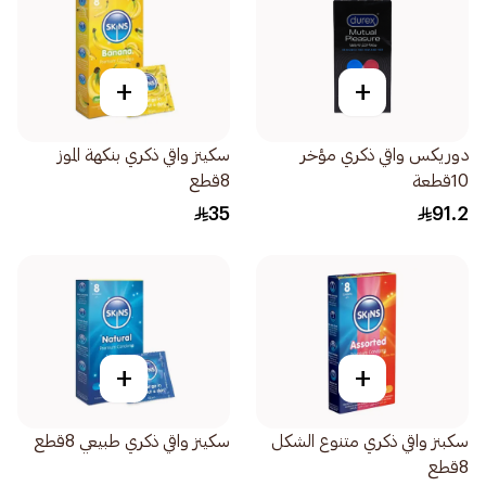
+
+
دوريكس واقي ذكري مؤخر
سكينز واقي ذكري بنكهة الموز
10قطعة
8قطع
35
91.2
+
+
سكبنز واقي ذكري متنوع الشكل
سكينز واقي ذكري طبيعي 8قطع
8قطع