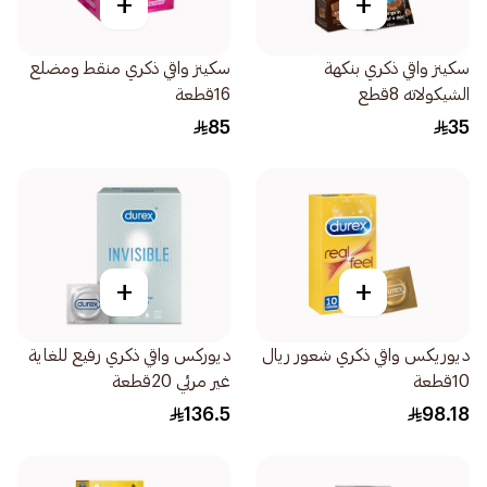
+
+
سكينز واقي ذكري بنكهة
سكينز واقي ذكري منقط ومضلع
الشيكولاته 8قطع
16قطعة
85
35
+
+
ديوريكس واقي ذكري شعور ريال
ديوركس واقي ذكري رفيع للغاية
10قطعة
غير مرئي 20قطعة
136.5
98.18