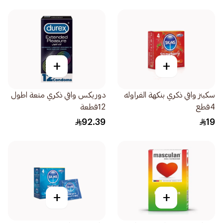
+
+
سكينز واقي ذكري بنكهة الفراوله
دوريكس واقي ذكري متعة اطول
4قطع
12قطعة
92.39
19
+
+