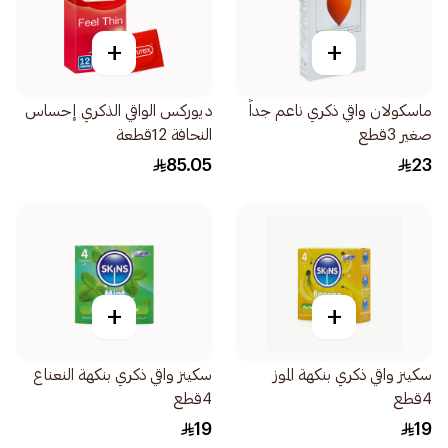
+
+
ماسكولان واقي ذكري ناعم جداً
ديوركس الواقي الذكري إحساس
صغير 3قطع
النحافة 12قطعة
85.05
23
+
+
سكينز واقي ذكري بنكهة الموز
سكينز واقي ذكري بنكهة النعناع
4قطع
4قطع
19
19