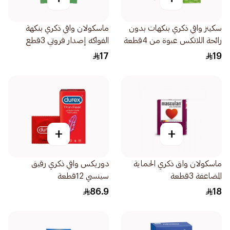
سكينز واقي ذكري بنكهات بدون
ماسكولان واقي ذكري بنكهة
رائحة اللاتكس عبوة من 4قطعة
الفواكه إصدار فروتي 3قطع
17
19
+
+
ماسكولان واق ذكري الحماية
دوريكس واقي ذكري رقيق
المضاعفة 3قطعة
سينسي 12قطعة
86.9
18