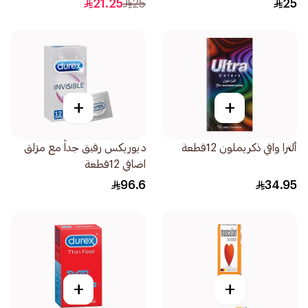
21.25
25
25
+
+
ألترا واقي ذكريملون 12قطعة
ديوريكس رقيق جداً مع مزلق
اضافي 12قطعة
96.6
34.95
+
+