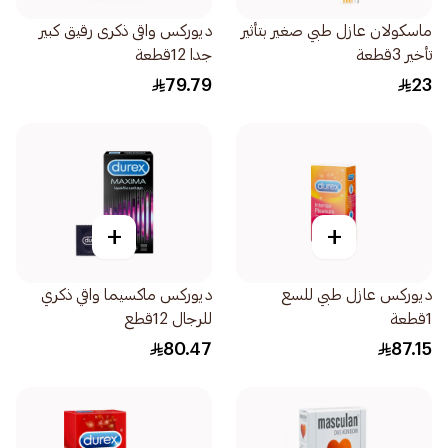
ماسكولان عازل طبي صغير بتأثير
ديوركس واقى ذكرى رقيق كبير
تأخير 3قطعة
جدا 12قطعة
79.79
23
+
+
ديوركس عازل طبي للسع
ديوركس ماكسيما واقي ذكري
1قطعة
للرجال 12قطع
80.47
87.15