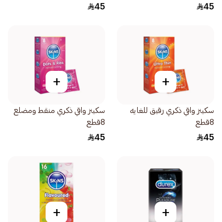
45
45
+
+
سكينز واقي ذكري رقيق للغايه
سكينز واقي ذكري منقط ومضلع
8قطع
8قطع
45
45
+
+