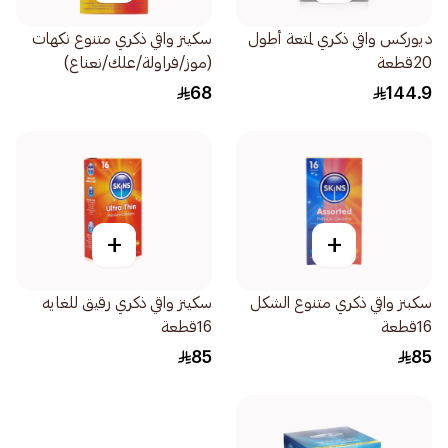
ديوركس واقي ذكري لمتعة أطول
سكينز واقي ذكري متنوع نكهات
20قطعة
(موز/فراولة/علك/نعناع)
16قطعة
68
144.9
+
+
سكبنز واقي ذكري متنوع الشكل
سكينز واقي ذكري رقيق للغايه
16قطعة
16قطعة
85
85