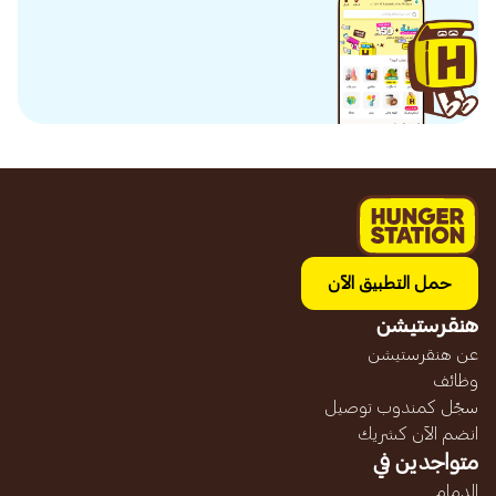
حمل التطبيق الآن
هنقرستيشن
عن هنقرستيشن
وظائف
سجّل كمندوب توصيل
انضم الآن كشريك
متواجدين في
الدمام