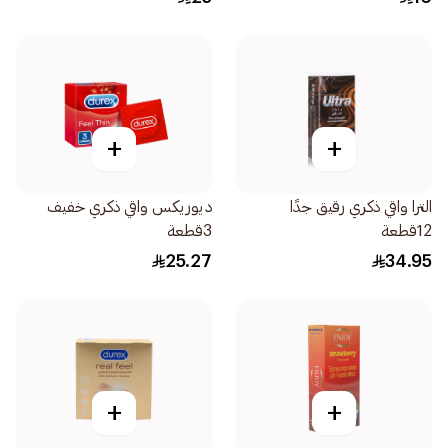
+
+
الترا واقي ذكري رقيق جدًا
ديوريكس واقي ذكري خفيف
12قطعة
3قطعة
25.27
34.95
+
+