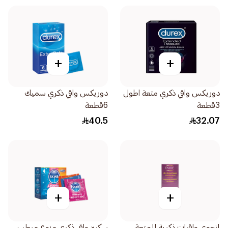
+
+
دوريكس واقي ذكري متعة اطول
دوريكس واقي ذكري سميك
3قطعة
6قطعة
40.5
32.07
+
+
إنجوي واقيات ذكرية للمتعة
سكينز واقي ذكري منوع مرطب