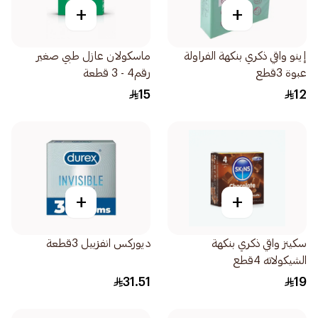
+
+
إينو واقي ذكري بنكهة الفراولة
ماسكولان عازل طبي صغير
عبوة 3قطع
رقم4 - 3 قطعة
15
12
+
+
سكينز واقي ذكري بنكهة
ديوركس انفزبيل 3قطعة
الشيكولاته 4قطع
31.51
19