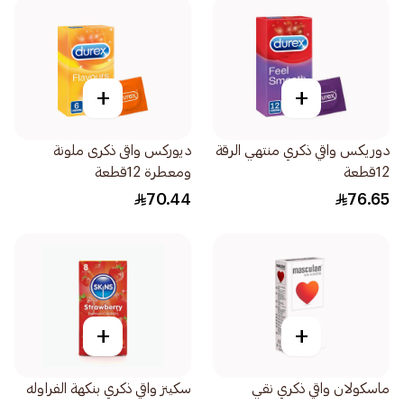
+
+
دوريكس واقي ذكري منتهي الرقة
ديوركس واقى ذكرى ملونة
12قطعة
ومعطرة 12قطعة
70.44
76.65
+
+
ماسكولان واقي ذكري نقي
سكينز واقي ذكري بنكهة الفراوله