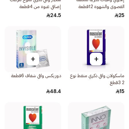
القصوى والشهوة 12قطعة
إضافي عبوة من 4قطعة
24.5
25
+
+
ماسكولان واقي ذكري منقط نوع
دوريكس واقي شفاف 6قطعة
2 3قطع
48.4
15