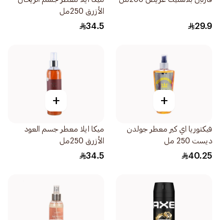
الأزرق 250مل
34.5
29.9
+
+
فيكتوريا اي كير معطر جولدن
ميكا ايلا معطر جسم العود
ديست 250 مل
الأزرق 250مل
34.5
40.25