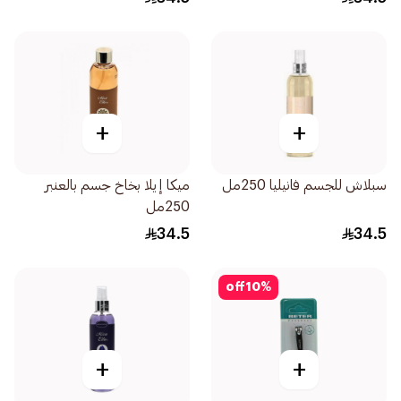
+
+
سبلاش للجسم فانيليا 250مل
ميكا إيلا بخاخ جسم بالعنبر
250مل
34.5
34.5
off
10
%
+
+