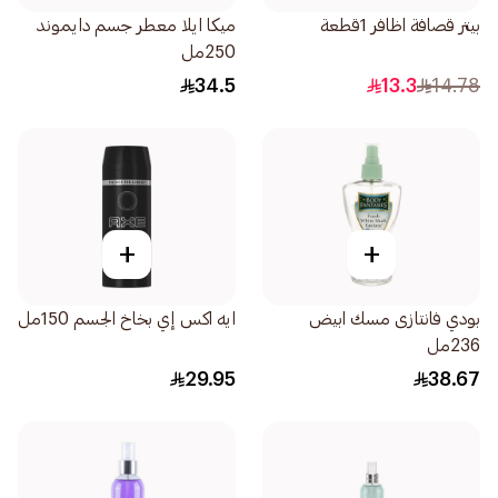
بيتر قصافة اظافر 1قطعة
ميكا ايلا معطر جسم دايموند
250مل
34.5
13.3
14.78
+
+
بودي فانتازى مسك ابيض
ايه اكس إي بخاخ الجسم 150مل
236مل
29.95
38.67