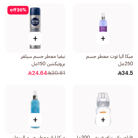
off
20
%
+
+
ميكا اليا توت معطر جسم
نيفيا معطر جسم سيلفر
250مل
بروتيكشن 150مل
24.64
30.81
34.5
+
+
فارلين بلاستيك عريض 200مل
ميكا ايلا معطر جسم الريحان