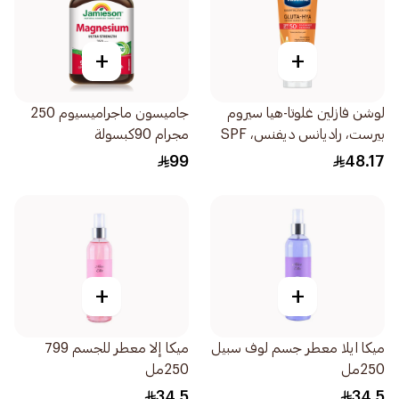
+
+
لوشن فازلين غلوتا-هيا سيروم
جاميسون ماجراميسيوم 250
بيرست، راديانس ديفنس، SPF
مجرام 90كبسولة
50 PA+++، 180مل
99
48.17
+
+
ميكا ايلا معطر جسم لوف سبيل
ميكا إلا معطر للجسم 799
250مل
250مل
34.5
34.5