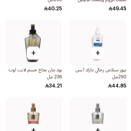
150مل
40.25
49.45
+
+
بيور سبلاش رجالي دارك آيس
بود مان بخاخ جسم لايت اوت
250مل
236 مل
34.21
44.85
+
+