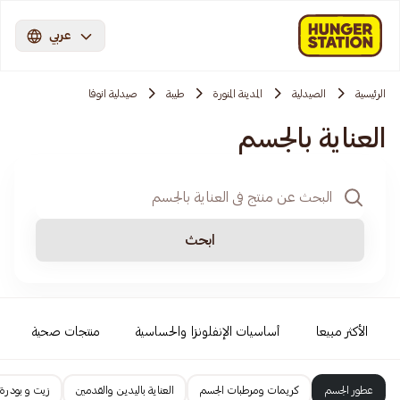
عربي
الرئيسية
الصيدلية
المدينة المنورة
طيبة
صيدلية انوفا
العناية بالجسم
ابحث
الأكثر مبيعا
أساسيات الإنفلونزا والحساسية
منتجات صحية
عطور الجسم
كريمات ومرطبات الجسم
العناية باليدين والقدمين
زيت و بودرة