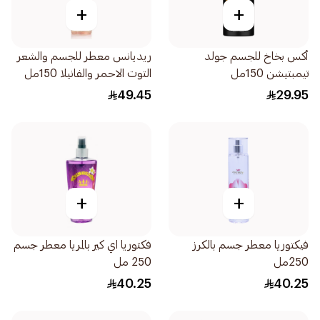
+
+
أكس بخاخ للجسم جولد
ريديانس معطر للجسم والشعر
تيمبتيشن 150مل
التوت الاحمر والفانيلا 150مل
49.45
29.95
+
+
فيكتوريا معطر جسم بالكرز
فكتوريا اي كير بالمريا معطر جسم
250مل
250 مل
40.25
40.25