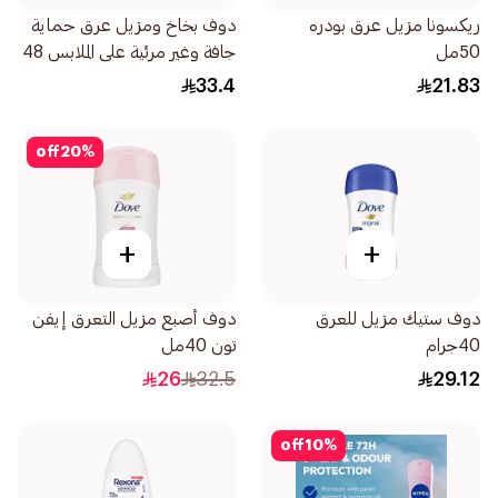
ريكسونا مزيل عرق بودره
دوف بخاخ ومزيل عرق حماية
50مل
جافة وغير مرئية على الملابس 48
ساعة 150مل
33.4
21.83
off
20
%
+
+
دوف ستيك مزيل للعرق
دوف أصبع مزيل التعرق إيفن
40جرام
تون 40مل
26
32.5
29.12
off
10
%