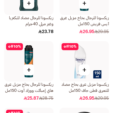
+
+
ريكسونا للرجال بخاخ مزيل عرق
ريكسونا للرجال مضاد للبكتريا
آيس فريش 150مل
وغير مرئي 40جرام
23.78
26.95
29.95
off
10
%
off
10
%
+
+
ريكسونا مزيل عرق بخاخ مضاد
ريكسونا للرجال بخاخ مزيل عرق
للتعرق قطن جاف 150مل
هاي إمباكت وورك آوت 150مل
25.87
28.75
26.95
29.95