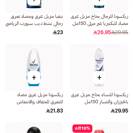
ريكسونا للرجال بخاخ مزيل عرق
نيفيا مزيل عرق ومضاد تعرق
مضاد للبكتيريا غير مرئي 150مل
رجالي نشط ديب سبورت الرياضي
50مل
23
26.95
29.95
+
+
ريكسونا للنساء بخاخ مزيل عرق
ريكسونا مزيل عرق مضاد
بالخيزران والصبار 150مل
للتعرق للجفاف والانتعاش
50مل
21.83
29.95
off
10
%