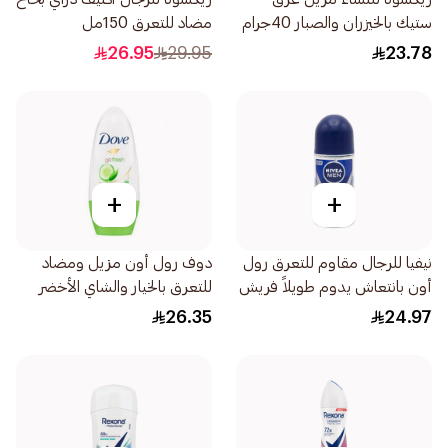
ستيك بالخيزران والصبار 40جرام
مضاد للتعرق 150مل
26.95
29.95
23.78
+
+
نيفيا للرجال مقاوم للتعرق رول
دوف رول أون مزيل ومضاد
أون بانتعاش يدوم طويلاً فريش
للتعرق بالخيار والشاي الأخضر
أكتيف 50مل
50مل
26.35
24.97