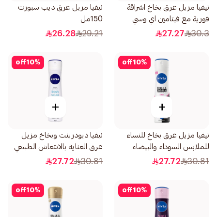
نيفيا مزيل عرق بخاخ اشراقة
نيفيا مزيل عرق ديب سبورت
فورية مع فيتامين اي وسي
150مل
200مل
26.28
29.21
27.27
30.3
off
10
%
off
10
%
+
+
نيفيا مزيل عرق بخاخ للنساء
نيفيا ديودرينت وبخاخ مزيل
للملابس السوداء والبيضاء
عرق العناية بالانتعاش الطبيعي
150مل
للنساء 150مل
27.72
30.81
27.72
30.81
off
10
%
off
10
%