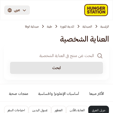
عربي
الرئيسية
الصيدلية
المدينة المنورة
طيبة
صيدلية انوفا
العناية الشخصية
ابحث
الأكثر مبيعا
أساسيات الإنفلونزا والحساسية
منتجات صحية
مزيل العرق
العناية بالأذن
العطور
غسول اليدين
احتياجات السفر