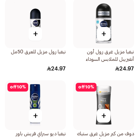
+
+
نيفيا مزيل عرق رول أون
نيفيا رول مزيل للعرق 50مل
أنفيزيبل للملابس السوداء
والبيضاء فريش للرجال 50مل
24.97
24.97
off
10
%
off
10
%
+
+
دوف من كير مزيل عرق ستيك
نيفيا ديو سبراي فريش باور