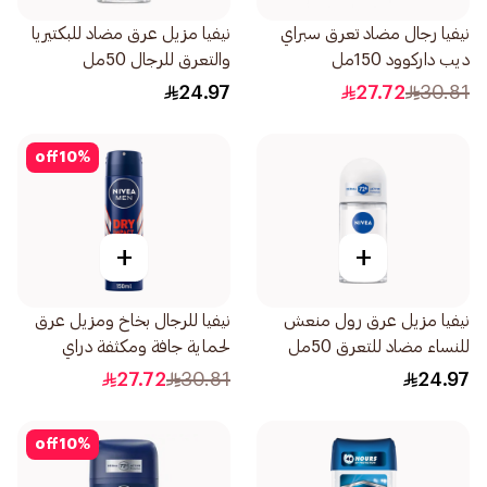
نيفيا رجال مضاد تعرق سبراي
نيفيا مزيل عرق مضاد للبكتيريا
ديب داركوود 150مل
والتعرق للرجال 50مل
24.97
27.72
30.81
off
10
%
+
+
نيفيا مزيل عرق رول منعش
نيفيا للرجال بخاخ ومزيل عرق
للنساء مضاد للتعرق 50مل
لحماية جافة ومكثفة دراي
إمباكت 150مل
27.72
30.81
24.97
off
10
%