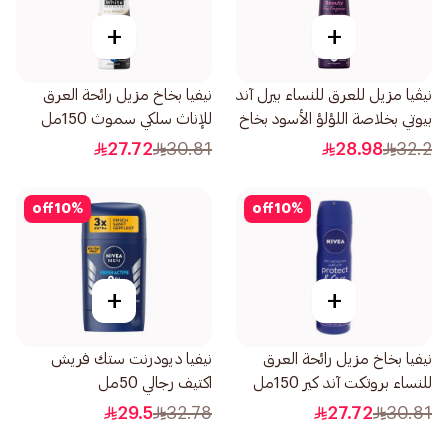
+
+
نيڤيا مزيل للعرق للنساء بيرل آند
نيفيا بخاخ مزيل رائحة العرق
بيوتي بخلاصة اللؤلؤ الأسود بخاخ
للإناث سلكي سموث 150مل
150مل
27.72
30.81
28.98
32.2
off
10
%
off
10
%
+
+
نيفيا بخاخ مزيل رائحة العرق
نيفيا ديودرنت ستك فريش
للنساء بروتكت آند كير 150مل
اكتيف رجالي 50مل
29.5
32.78
27.72
30.81