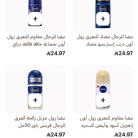
+
+
نيفيا للرجال مضاد للتعرق رول
نيفيا للرجال مقاوم للتعرق رول
أون ديب إسبريسو مضاد
أون بحماية جافة فائقة دراي
للبكتيريا 50مل
إمباكت 50مل
24.97
24.97
+
+
نيفيا مقاوم للتعرق رول أون
نيفيا رول مزيل رائحة العرق
إنفيزبل أسود وأبيض للبشرة
للرجال فريش باور 50مل
الحساسة للنساء 50مل
24.97
24.97