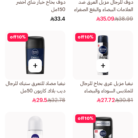
دوڤ للرجال مزيل العرق ضد
دوف بخاخ خيار شاي اخضر
العلامات البيضاء والبقع الصفراء
150مل
72 ساعة من الحماية 76جرام
33.4
35.09
38.99
off
10
%
off
10
%
+
+
نيفيا مزيل عرق بخاخ للرجال
نيفيا مضاد للتعرق ستيك للرجال
للملابس السوداء والبيضاء
ديب بلاك كاربون 50مل
الأصلي 150مل
29.5
32.78
27.72
30.81
off
10
%