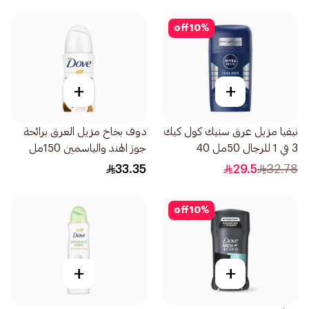
off
10
%
+
+
نيفيا مزيل عرق ستيك كول كيك
دوف بخاخ مزيل العرق برائحة
3 في 1 للرجال 50مل 40
جوز الهند والياسمين 150مل
33.35
29.5
32.78
off
10
%
+
+