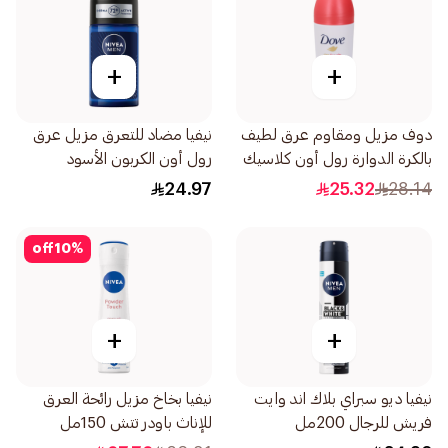
+
+
دوف مزيل ومقاوم عرق لطيف
نيفيا مضاد للتعرق مزيل عرق
بالكرة الدوارة رول أون كلاسيك
رول أون الكربون الأسود
1قطعة 50
والأخشاب الداكنة للرجال 50مل
24.97
25.32
28.14
off
10
%
+
+
نيفيا ديو سبراي بلاك اند وايت
نيفيا بخاخ مزيل رائحة العرق
فريش للرجال 200مل
للإناث باودر تتش 150مل