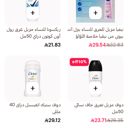
+
+
نيفيا مزيل للعرق للنساء بيرل آند
ريكسونا للنساء مزيل عرق رول
بيوتي من نيڤيا خلاصة اللؤلؤ
أون كوتون دراي 50مل
بخاخ 150مل
21.83
29.54
32.83
off
10
%
+
+
دوف مزيل تعرق جاف نسائي
دوف ستيك انفيسبل دراى 40
50مل
مللى
29.12
23.71
26.35