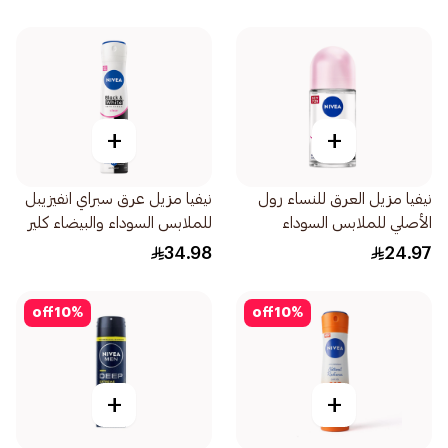
+
+
نيفيا مزيل العرق للنساء رول
نيفيا مزيل عرق سبراي انفيزيبل
الأصلي للملابس السوداء
للملابس السوداء والبيضاء كلير
والبيضاء 50مل
للإناث 200مل
34.98
24.97
off
10
%
off
10
%
+
+