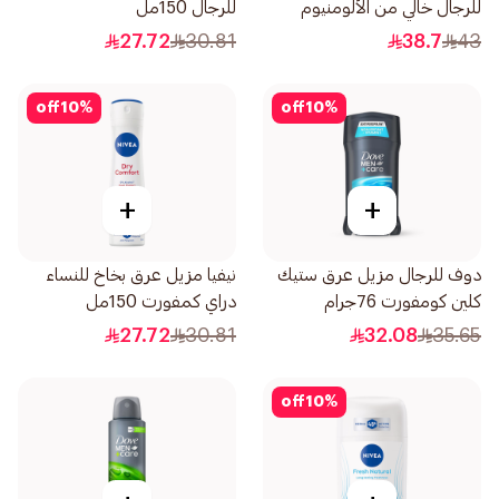
للرجال خالي من الألومنيوم
للرجال 150مل
بخشب الصندل 74جرام
27.72
30.81
38.7
43
off
10
%
off
10
%
+
+
دوف للرجال مزيل عرق ستيك
نيفيا مزيل عرق بخاخ للنساء
كلين كومفورت 76جرام
دراي كمفورت 150مل
27.72
30.81
32.08
35.65
off
10
%