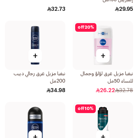
32.73
29.95
off
20
%
+
+
نيفيا مزيل عرق لؤلؤ وجمال
نيفيا مزيل عرق رجالي دييب
للنساء 50مل
200مل
34.98
26.22
32.78
off
10
%
+
+