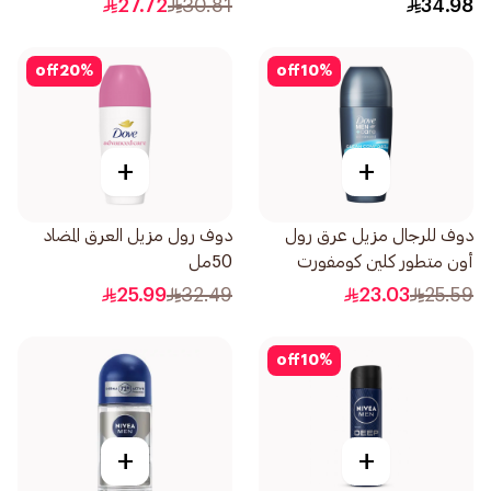
27.72
30.81
34.98
off
20
%
off
10
%
+
+
دوف للرجال مزيل عرق رول
دوف رول مزيل العرق المضاد
أون متطور كلين كومفورت
50مل
50مل
25.99
32.49
23.03
25.59
off
10
%
+
+