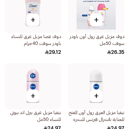
+
+
دوف مزيل عرق رول أون باودر
دوف عصا مزيل عرق للنساء
سوفت 50مل
باودر سوفت 40جرام
29.12
26.35
+
+
نيفيا مزيل العرق رول أون المفتح
نيفيا مزيل عرق بيرل اند بيوتي
للعناية ناتشرال فيرنس للبشرة
للنساء 50مل
50مل
24.97
24.97