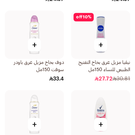
off
10
%
+
+
نيڤيا مزيل عرق بخاخ التفتيح
دوف بخاخ مزيل عرق باودر
الطبيعي للنساء 150مل
سوفت 150مل
33.4
27.72
30.81
+
+