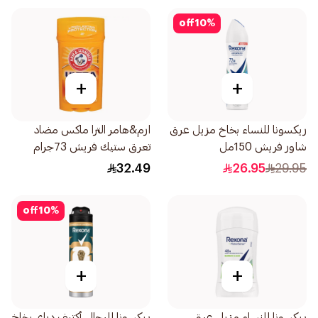
off
10
%
+
+
ريكسونا للنساء بخاخ مزيل عرق
ارم&هامر الترا ماكس مضاد
شاور فريش 150مل
تعرق ستيك فريش 73جرام
32.49
26.95
29.95
off
10
%
+
+
ريكسونا للنساء مزيل عرق
ريكسونا للرجال أكتيف دراي بخاخ