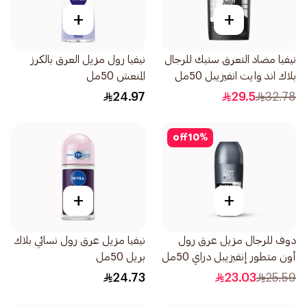
+
+
نيفيا مضاد التعرق ستيك للرجال
نيفيا رول مزيل العرق بالكرز
بلاك اند وايت انفيزيبل 50مل
المنعش 50مل
24.97
29.5
32.78
off
10
%
+
+
دوف للرجال مزيل عرق رول
نيفيا مزيل عرق رول نسائي بلاك
أون متطور إنفيزيبل دراي 50مل
بريل 50مل
24.73
23.03
25.59