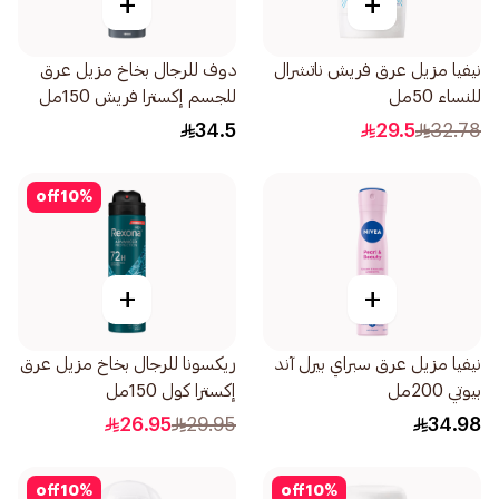
+
+
نيفيا مزيل عرق فريش ناتشرال
دوف للرجال بخاخ مزيل عرق
للنساء 50مل
للجسم إكسترا فريش 150مل
34.5
29.5
32.78
off
10
%
+
+
نيفيا مزيل عرق سبراي بيرل آند
ريكسونا للرجال بخاخ مزيل عرق
بيوتي 200مل
إكسترا كول 150مل
26.95
29.95
34.98
off
10
%
off
10
%