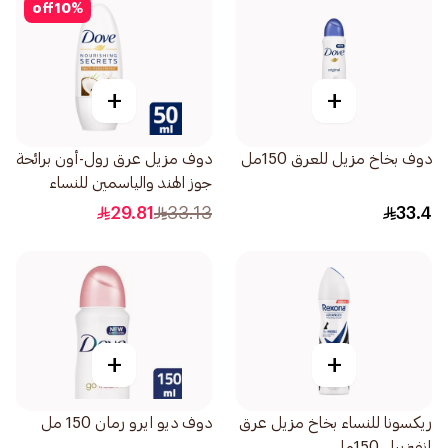
off
10
%
+
+
دوف بخاخ مزيل للعرق 150مل
دوف مزيل عرق رول-أون برائحة
جوز الهند والياسمين للنساء
50مل
29.81
33.13
33.4
+
+
ريكسونا للنساء بخاخ مزيل عرق
دوف ديو ايرو رمان 150 مل
إنفيزيبل 150مل