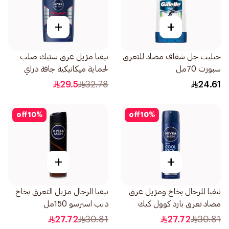
+
+
جيليت جل شفاف مضاد للتعرق
نيفيا مزيل عرق ستيك صلب
سبورت 70مل
لحماية ميكانيكية جافة دراي
إمباكت 50مل
29.5
32.78
24.61
off
10
%
off
10
%
+
+
نيفيا للرجال بخاخ ومزيل عرق
نيفيا الرجال مزيل التعرق بخاخ
مضاد تعرق بارد كوول كيك
ديب اسبرسو 150مل
المنعش 150مل
27.72
30.81
27.72
30.81