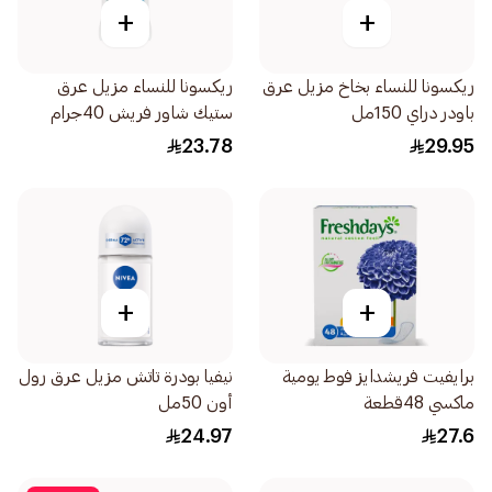
+
+
ريكسونا للنساء بخاخ مزيل عرق
ريكسونا للنساء مزيل عرق
باودر دراي 150مل
ستيك شاور فريش 40جرام
23.78
29.95
+
+
برايفيت فريشدايز فوط يومية
نيفيا بودرة تاتش مزيل عرق رول
ماكسي 48قطعة
أون 50مل
24.97
27.6