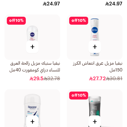
24.97
24.97
off
10
%
off
10
%
+
+
نيفيا مزيل عرق انتعاش الكرز
نيفيا ستيك مزيل رائحة العرق
150مل
للنساء دراي كومفورت 40مل
29.5
32.78
27.72
30.81
off
10
%
+
+