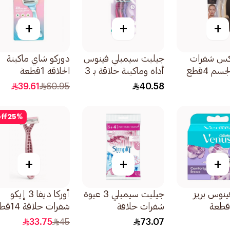
+
+
+
اكس شفرات
جيليت سيمبلي فينوس
دوركو شاي ماكينة
سم 4قطع
أداة وماكينة حلاقة بـ 3
الحلاقة 1قطعة
شفرات ناعمة 3قطعة
39.61
60.95
40.58
ff
25
%
+
+
+
نوس بريز
جيليت سيمبلي 3 عبوة
أوركا ديفا 3 إيكو
شفرات حلاقة
شفرات حلاقة 14قطعة
للاستخدام مرة واحدة
33.75
45
73.07