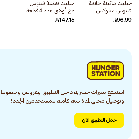
جيليت ماكينة حلاقة
جيليت قطعة فينوس
فينوس ديلوكس
مع أولاي عدد 4قطعة
سموث للبشرة الحساسة
147.15
96.99
1قطعة
استمتع بميزات حصرية داخل التطبيق وعروض وخصومات
وتوصيل مجاني لمدة سنة كاملة للمستخدمين الجدد!
حمل التطبيق الآن