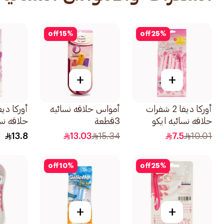
off
15
%
off
25
%
+
+
أوركا ديفا 2 شفرات
أمواس حلاقه نسائيه
حلاقه نسائيه ايكو
3قطعة
حلاقه نس
شفرة حلاقة 6قطعة
شفرة حلاقة 
13.8
13.03
15.34
7.5
10.01
off
10
%
off
25
%
+
+