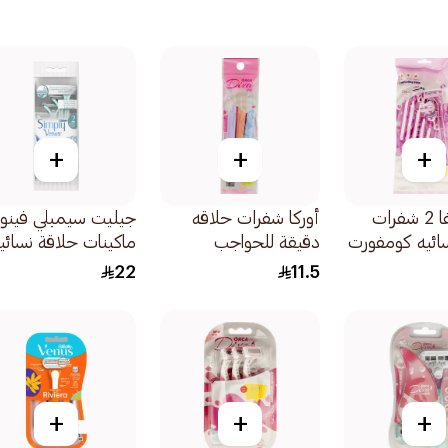
+
+
+
أوركا ديفا 2 شفرات
أوركا شفرات حلاقه
جيليت سيمبلي فين
ائيه كومفورت
دقيقة للحواجب
ماكينات حلاقة نسائي
6قطعة
3قطعة
ثنائية الشفرة 4قطع
22
11.5
+
+
+