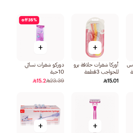
off
35
%
+
+
وس
أوركا شفرات حلاقة برو
دوركو شفرات نسائي
ة
للحواجب 3قطعة
10حبة
15.2
23.39
15.01
+
+