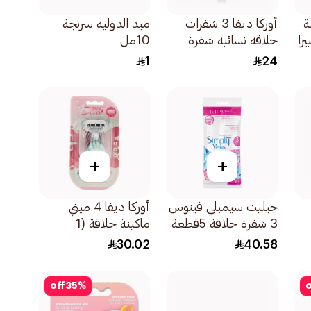
ة
أوركا ديفا 3 شفرات
ميد الدوليه سرنجة
را
حلاقه نسائيه شفرة
10مل
حلاقة 6قطعة
1
24
+
+
جيليت سيمبلي فينوس
أوركا ديفا 4 ميني
3 شفرة حلاقة 5قطعة
ماكينة حلاقة (1
مقبض+ 2 غيار شفرة
30.02
40.58
حلاقة) 1قطعة
off
35
%
o