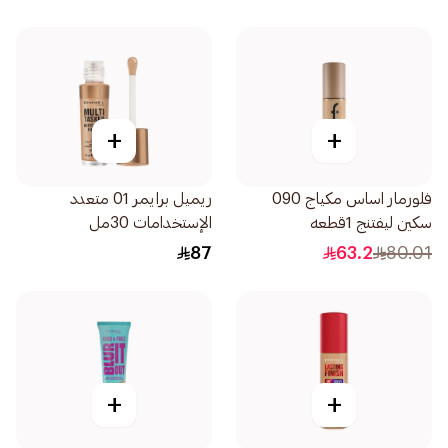
+
+
فلورمار اساس مكياج 090
ريميل برايمر 01 متعدد
سكين ليفتنج 1قطعه
الإستخدامات 30مل
87
63.2
80.01
+
+