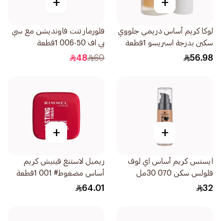
+
+
لوكا كريم أساس دريمي جلووي
فلورمار تنت فاونديشن مع سي
سكين بدرجة اسبريسو 1قطعة
بي اف 50-006 1قطعة
48
60
56.98
+
+
ايسنس كريم أساس اي لوف
ريميل لاستنغ فينيش كريم
فلولس سكن 070 30مل
أساس مضغوط# 001 1قطعة
64.01
32