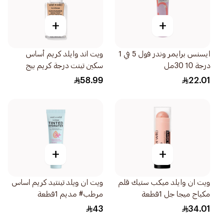
+
+
ايسنس برايمر وندر فول 5 في 1
ويت اند وايلد كريم أساس
درجة 10 30مل
سكين تينت درجة كريم بيج
1قطعة
58.99
22.01
+
+
ويت ان وايلد ميكب ستيك قلم
ويت ان ويلد تينتيد كريم اساس
مكياج ميجا جل 1قطعة
مرطب# مديم 1قطعة
43
34.01