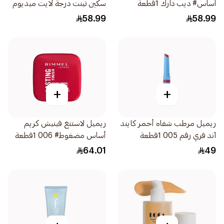
اساس# ديب دارك 1قطعة
سكين تينت درجة لايت ميديوم
1قطعة
58.99
58.99
+
+
ريميل مرطب شفاه أحمر كايند
ريميل لاستنغ فينيش كريم
آند فري رقم 005 1قطعة
أساس مضغوط# 006 1قطعة
64.01
49