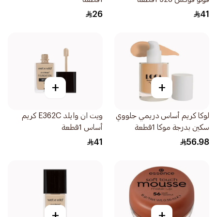
26
41
+
+
لوكا كريم أساس دريمي جلووي
ويت ان وايلد E362C كريم
سكين بدرجة موكا 1قطعة
أساس 1قطعة
41
56.98
+
+