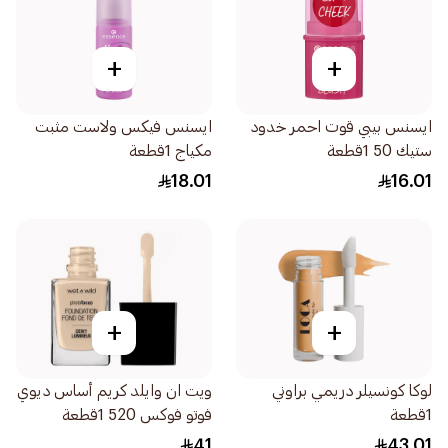
+
+
ايسنس بيبي قوت احمر خدود
ايسنس فيكس ولاست مثبت
ستيك 50 1قطعة
مكياج 1قطعة
18.01
16.01
+
+
لوكا كونسيلر دريمي براوني
ويت ان وايلد كريم أساس ديوي
1قطعة
فوتو فوكس 520 1قطعة
41
43.01