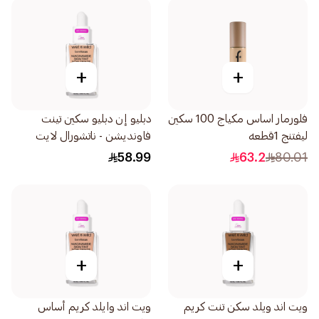
+
+
فلورمار اساس مكياج 100 سكين
دبليو إن دبليو سكين تينت
ليفتنج 1قطعه
فاونديشن - ناتشورال لايت
32مل
58.99
63.2
80.01
+
+
ويت اند ويلد سكن تنت كريم
ويت اند وايلد كريم أساس