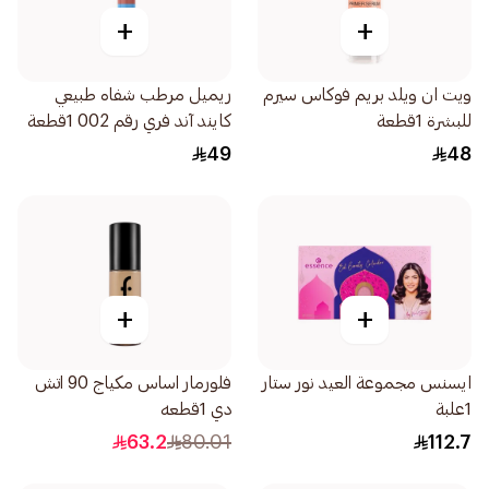
+
+
ويت ان ويلد بريم فوكاس سيرم
ريميل مرطب شفاه طبيعي
للبشرة 1قطعة
كايند آند فري رقم 002 1قطعة
49
48
+
+
ايسنس مجموعة العيد نور ستار
فلورمار اساس مكياج 90 اتش
1علبة
دي 1قطعه
63.2
80.01
112.7