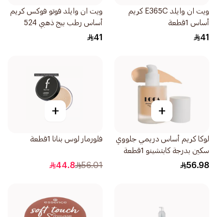
ويت ان وايلد E365C كريم
ويت ان وايلد فوتو فوكس كريم
أساس 1قطعة
أساس رطب بيج ذهبي 524
1قطعة
41
41
+
+
لوكا كريم أساس دريمي جلووي
فلورمار لوس بنانا 1قطعة
سكين بدرجة كابتشينو 1قطعة
44.8
56.01
56.98