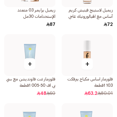
ريميل لاستينج فينيش كريم
ريميل برايمر 03 متعدد
أساس مع الهيالورونيك عاجي
الإستخدامات 30مل
100 1قطعة
87
72
+
+
فلورمار اساس مكياج بيرفكت
فلورمار تنت فاونديشن مع سي
103 1قطعة
بي اف 50-005 1قطعة
48
60
63.2
80.01