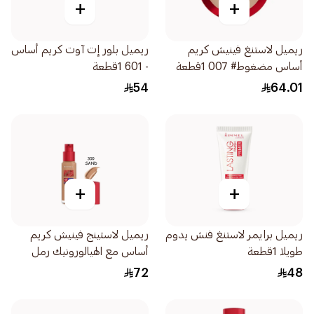
+
+
ريميل لاستنغ فينيش كريم
ريميل بلور إت آوت كريم أساس
أساس مضغوط# 007 1قطعة
- 601 1قطعة
54
64.01
+
+
ريميل برايمر لاستنغ فنش يدوم
ريميل لاستينج فينيش كريم
طويلا 1قطعة
أساس مع الهيالورونيك رمل
300 1قطعة
72
48