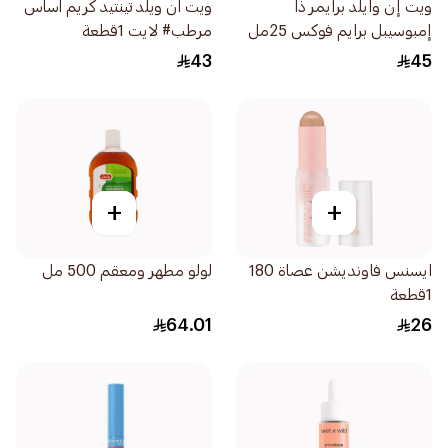
ويت إن وايلد برايمر ذا
ويت ان ويلد تينتيد كريم اساس
إمبوسيبل برايم فوكس 25مل
مرطب# لايت 1قطعة
43
45
+
+
ايسنس فاونديشن عصاة 180
لولو مطهر ومعقم 500 مل
1قطعة
64.01
26