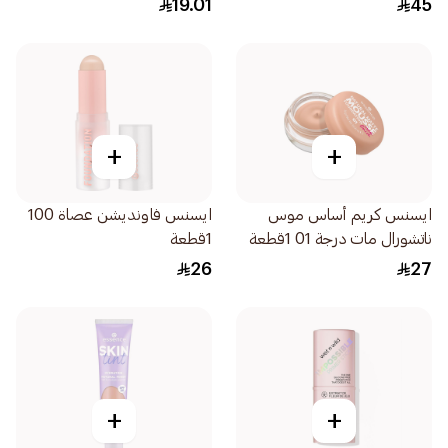
19.01
45
+
+
ايسنس كريم أساس موس
ايسنس فاونديشن عصاة 100
ناتشورال مات درجة 01 1قطعة
1قطعة
26
27
+
+