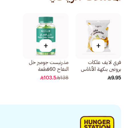
+
+
فري لايف علكات
مذرنيست جوميز خل
بروتين بنكهة الأناناس
التفاح 60قطعة
32جرام
103.5
138
9.95