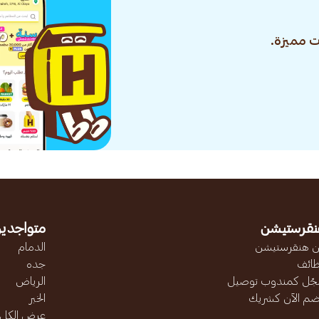
 مميزة.
نقرستيشن
متواجدين
 هنقرستيشن
الدمام
ائف
جده
ّل كمندوب توصيل
الرياض
ضم الآن كشريك
الخبر
عرض الكل..