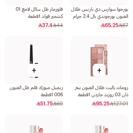
بورجوا سوارس دي باريس ظلال
فلورمار ظل سائل لامع 01
العيون بورجوندي بال 2.4 جرام
كشمير قولد 1قطعة
37.4
44
65.25
87
+
+
روماند باليت ظلال العيون بيتر
ريميل ميوزك قلم ظل العيون
ذان 03 روزبد جاردن 1قطعة
006 1قطعة
51.75
69
95.25
127.01