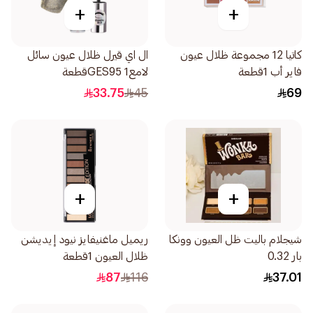
+
+
كاتيا 12 مجموعة ظلال عيون
ال اي قيرل ظلال عيون سائل
فاير أب 1قطعة
لامعGES95 1قطعة
33.75
45
69
+
+
شيجلام باليت ظل العيون وونكا
ريميل ماغنيفايز نيود إيديشن
بار 0.32
ظلال العيون 1قطعة
87
116
37.01