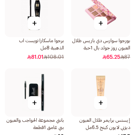
+
+
بورجوا سوارس دي باريس ظلال
برجوا ماسكارا تويست اب
العيون روز جولد بال 1حبة
الذهبية 8مل
81.01
108.01
65.25
87
+
+
إيسنس برايمر ظلال العيون
بانتي مجموعة الحواجب والعيون
ديزني لايون كينج 6.5مل
بني غامق 1قطعة