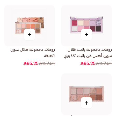
+
+
روماند مجموعة باليت ظلال
روماند مجموعة ظلال عيون
عيون أفضل من باليت 07 بيري
1قطعة
فوشيا جاردن 1قطعة
95.25
127.01
95.25
127.01
+