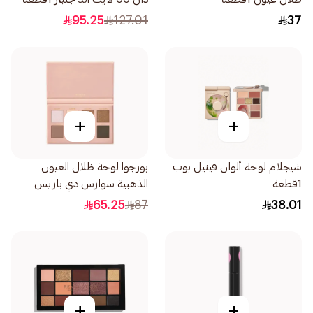
95.25
127.01
37
+
+
شيجلام لوحة ألوان فينيل بوب
بورجوا لوحة ظلال العيون
1قطعة
الذهبية سوارس دي باريس
1حبة
65.25
87
38.01
+
+