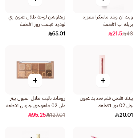
ويت ان ويلد ماسكرا معززة
ريفلوشن لوحة ظلال عيون ري
بريك اب 1قطعة
لوديد فيلفت روز 1قطعة
65.01
21.5
43
+
+
بينك فلاش قلم تحديد عيون
روماند باليت ظلال العيون بيتر
جل 02 بني 1قطعة
ذان 02 ماهوجني جاردن 1قطعة
95.25
127.01
20.01