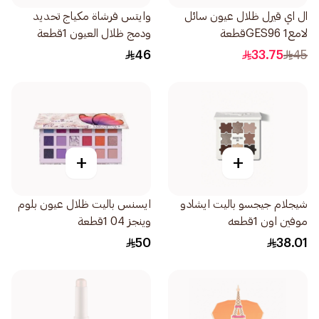
ال اي قيرل ظلال عيون سائل
وايتس فرشاة مكياج تحديد
لامعGES96 1قطعة
ودمج ظلال العيون 1قطعة
46
33.75
45
+
+
شيجلام جيجسو باليت ايشادو
ايسنس باليت ظلال عيون بلوم
موفين اون 1قطعه
وينجز 04 1قطعة
50
38.01