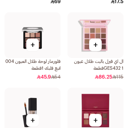
69
17.5
+
+
ال اي قيرل باليت ظلال عيون
فلورمار لوحة ظلال العيون 004
GES432 1قطعة
اتبع قلبك 1قطعة
45.9
54
86.25
115
+
+