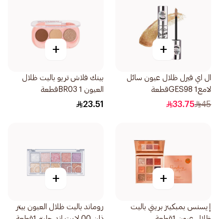
+
+
ال اي قيرل ظلال عيون سائل
بينك فلاش تريو باليت ظلال
لامعGES98 1قطعة
العيون BR03 1قطعة
23.51
33.75
45
+
+
إيسنس بمبكينز بريتي باليت
روماند باليت ظلال العيون بيتر
ظلال عيون 1قطعة
ذان 00 لايت اند جليتر 1قطعة