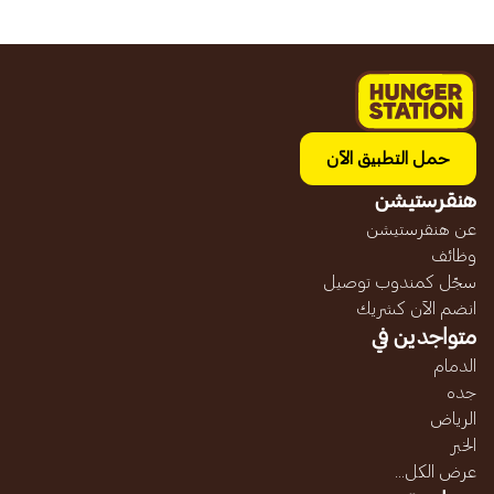
حمل التطبيق الآن
هنقرستيشن
عن هنقرستيشن
وظائف
سجّل كمندوب توصيل
انضم الآن كشريك
متواجدين في
الدمام
جده
الرياض
الخبر
عرض الكل...