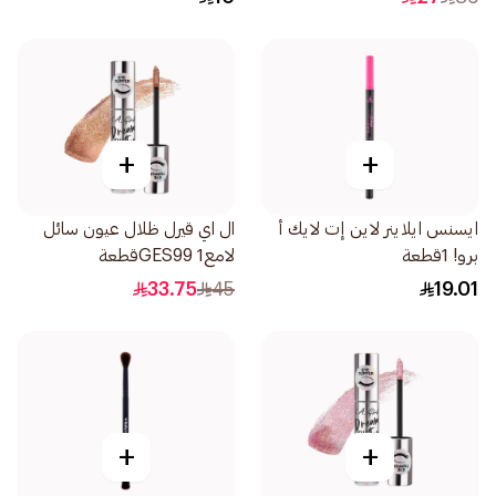
+
+
ايسنس ايلاينر لاين إت لايك أ
ال اي قيرل ظلال عيون سائل
برو! 1قطعة
لامعGES99 1قطعة
33.75
45
19.01
+
+