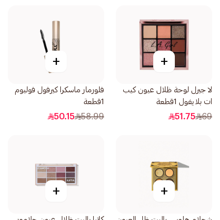
+
+
لا جيرل لوحة ظلال عيون كيب
فلورمار ماسكرا كيرفول فوليوم
ات بلايفول 1قطعة
1قطعة
50.15
58.99
51.75
69
+
+
شجلام هاوس باليت ظل العيون
كاتيا باليت ظلال عيون جلامور