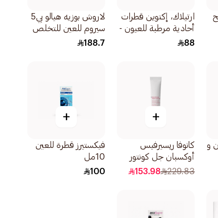
ح
ارتيلاك، إكتوين قطرات
لاروش بوزيه هيالو بي5
أحادية مرطبة للعيون -
سيروم للعين للتخلص
30 وحدة 1قطعة
من الهالات السوداء
188.7
88
والتجاعيد 15مل
+
+
ن و
كانوفا ریسیرفیس
فيكستيرز قطرة للعين
أوكسبان جل كونتور
10مل
للعين 15مل
100
153.98
229.83