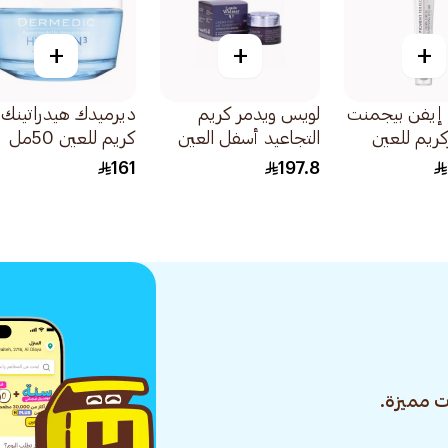
+
+
+
 إيفن بيجمنت
لويس ويدمر كريم
ديرميدك هيدراتينك
كريم للعين
التجاعيد أسفل العين
كريم للعين 50مل
وداء 15مل
30مل
161
197.8
 مميزة.