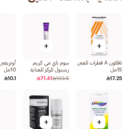
+
+
نافكون A قطرات للعين
سوم باي مي كريم
15مل
ريتينول المركز للعناية
10مل
بمحيط العين 30مل
10.1
71.41
103.5
17.25
+
+