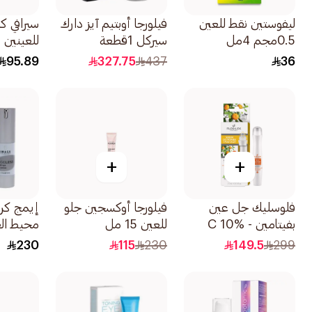
ليفوستين نقط للعين
فيلورجا أوبتيم آيز دارك
سيرافي ك
0.5مجم 4مل
سيركل 1قطعة
للعينين 14مل
95.89
327.75
437
36
+
+
فلوسليك جل عين
فيلورجا أوكسجين جلو
إيمج كر
بفيتامين C 10% -
للعين 15 مل
محيط العين
15مل
230
115
230
149.5
299