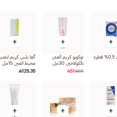
+
+
+
أوتريفين 0.5% قطرة
توكوبو كريم العين
ألفا بلس كريم لتفتي
بالكولاجين 30مل
محيط العين 15مل
125.35
51
68
+
+
+