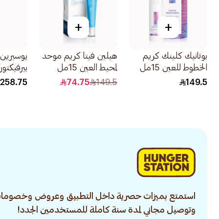
+
+
بوتانيك كلينك كريم
هيلين فيتا كريم موحد
يوسيرين
الخطوط للعين 15مل
لمحيط العين 15مل
بيرفيكتور
للهالات الس
258.75
74.75
149.5
149.5
استمتع بميزات حصرية داخل التطبيق وعروض وخصومات
وتوصيل مجاني لمدة سنة كاملة للمستخدمين الجدد!