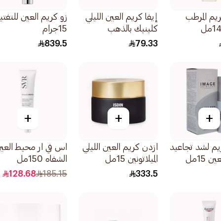
ريم المرطب
إيفا كريم العين الليلي
زو كريم العين للتفتي
كلينيك بالذهب
15جرام
والكولاجين ذهبي -
839.5
79.33
كريم كونتور 15مل
+
+
+
يم لشد تجاعيد
ازدن كريم العين الليلي
اس في ار محيط العي
 15مل
الميلاتونين 15مل
الشفاه 150مل
128.68
185.15
333.5