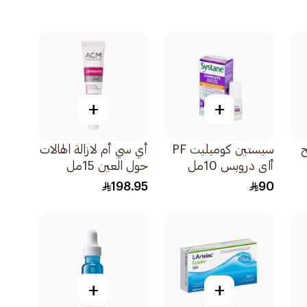
+
+
ح
سيستين كومبليت PF
أي سي أم لازالة الهالات
أاي دروبس 10مل
حول العين 15مل
198.95
90
+
+