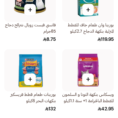
+
+
بورينا وان طعام جاف للقطط
فانسي فيست رويال شرائح دجاج
المنزلية بنكهة الدجاج 2.7كيلو
85جرام
8.75
119.95
+
+
ويسكاس بنكهة التونا و السلمون
بورينات طعام قطط فريسكيز
للقطط البالجرامة 1+ سنة 1.1كيلو
بنكهات البحر 6كيلو
132
42.95