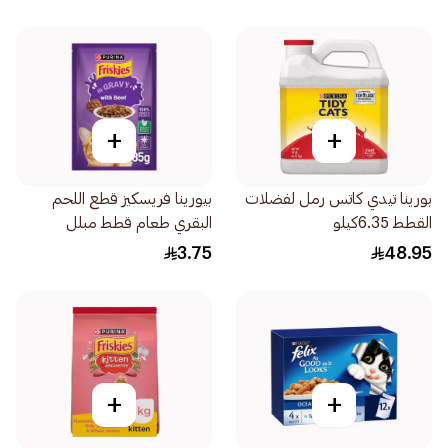
+
+
بورينا تيدي كاتس رمل لفضلات
بيورينا فريسكيز قطع اللحم
القطط 6.35كيلو
البقري طعام قطط مبلل
85جرام
3.75
48.95
+
+