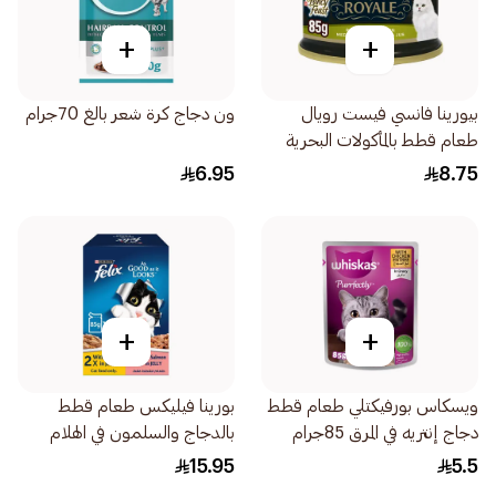
+
+
بيورينا فانسي فيست رويال
ون دجاج كرة شعر بالغ 70جرام
طعام قطط بالمأكولات البحرية
والدجاج 85جرام
6.95
8.75
+
+
ويسكاس بورفيكتلي طعام قطط
بورينا فيليكس طعام قطط
دجاج إنتريه في المرق 85جرام
بالدجاج والسلمون في الهلام
4×85جرام
15.95
5.5