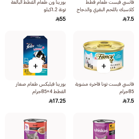
فانسي فيست طعام قطط
بورينا ون طعام القطط البالغة
كلاسيك باللحم البقري والدجاج
تونة 1.2كيلو
85جرام
55
7.5
+
+
فانسي فيست تونا فاخرة مشوية
بورينا فيليكس طعام صغار
85جرام
القطط 4×85جرام
17.25
7.5