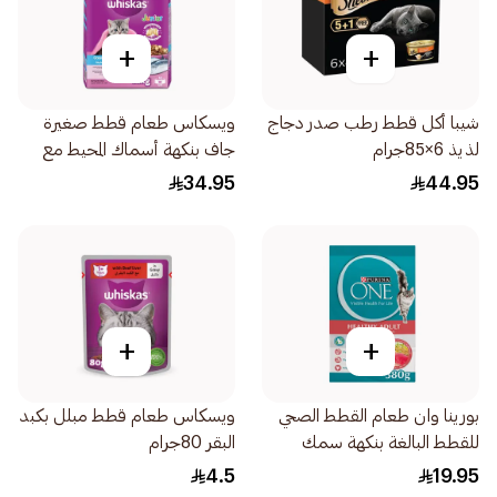
+
+
شيبا أكل قطط رطب صدر دجاج
ويسكاس طعام قطط صغيرة
لذيذ 6×85جرام
جاف بنكهة أسماك المحيط مع
الحليب 1.1كيلو
34.95
44.95
+
+
بورينا وان طعام القطط الصحي
ويسكاس طعام قطط مبلل بكبد
للقطط البالغة بنكهة سمك
البقر 80جرام
السلمون والتونة لعمر سنة فيما
4.5
19.95
فوق 380جرام