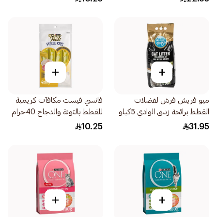
+
+
ميو فريش فرش لفضلات
فانسي فيست مكافآت كريمية
القطط برائحة زنبق الوادي 5كيلو
للقطط بالتونة والدجاج 40جرام
10.25
31.95
+
+