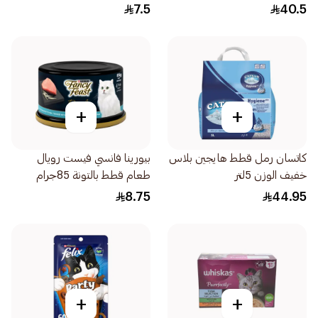
85جرام
7.5
40.5
+
+
كاتسان رمل قطط هايجين بلاس
بيورينا فانسي فيست رويال
خفيف الوزن 5لتر
طعام قطط بالتونة 85جرام
8.75
44.95
+
+