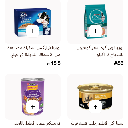
+
+
بورينا ون كرة شعر كونترول
بويرنا فيليكس تشكيلة مضاعفة
بالدجاج 1.2كيلو
من الأسماك اللذيذة في جيلي
12×85جرام
45.5
55
+
+
شيبا أكل قطط رطب فيليه تونة
فريسكيز طعام قطط باللحم