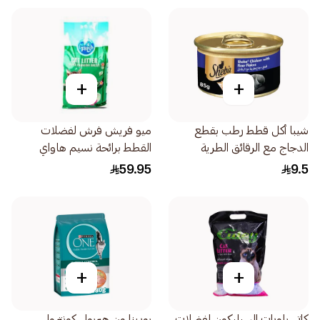
+
+
شيبا أكل قطط رطب بقطع
ميو فريش فرش لفضلات
الدجاج مع الرقائق الطرية
القطط برائحة نسيم هاواي
85جرام
10كيلو
59.95
9.5
+
+
كاتي بلورات السيليكون لفضلات
بورينا ون هيربول كونترول