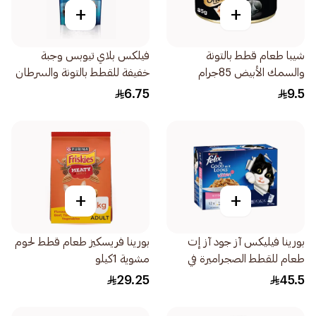
+
+
شيبا طعام قطط بالتونة
فيلكس بلاي تيوبس وجبة
والسمك الأبيض 85جرام
خفيفة للقطط بالتونة والسرطان
50جرام
6.75
9.5
+
+
بورينا فيليكس آز جود آز إت
بورينا فريسكيز طعام قطط لحوم
طعام للقطط الصجراميرة في
مشوية 1كيلو
الجيلي حتى عمر سنة 12 ×
29.25
45.5
85جرام