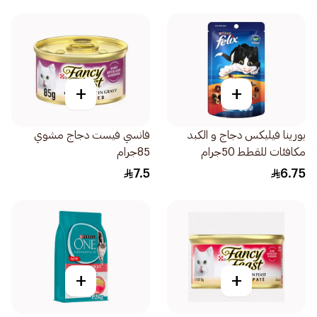
+
+
بورينا فيليكس دجاج و الكبد
فانسي فيست دجاج مشوي
مكافئات للقطط 50جرام
85جرام
7.5
6.75
+
+