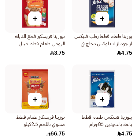
+
+
بورينا طعام قطط رطب فليكس
بيورينا فريسكيز قطع الديك
از جود از ات لوكس دجاج في
الرومي طعام قطط مبلل
جيلي 85جرام
85جرام
3.75
4.75
+
+
بيورينا فيليكس طعام قطط
بورينا فريسكيز طعام قطط
بالغة بالسردين 85جرام
مشوي باللحم 2.5كيلو
66.75
4.75