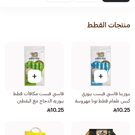
منتجات القطط
+
+
بيورينا فانسي فيست بيوري
فانسي فيست مكافآت قطط
كيس طعام قطط تونا مهروسة
بيوريه الدجاج مع اليقطين
مع شرائح الدجاج 40جرام
4×10جرام
10.25
10.25