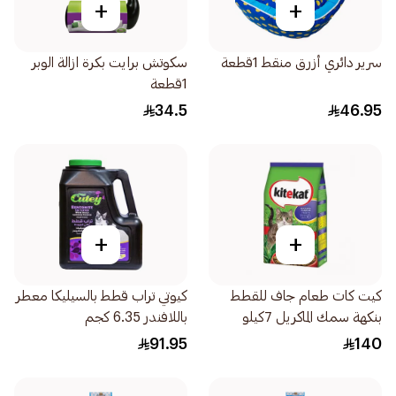
+
+
سرير دائري أزرق منقط 1قطعة
سكوتش برايت بكرة ازالة الوبر
1قطعة
34.5
46.95
+
+
كيت كات طعام جاف للقطط
كيوتي تراب قطط بالسيليكا معطر
بنكهة سمك الماكريل 7كيلو
باللافندر 6.35 كجم
91.95
140