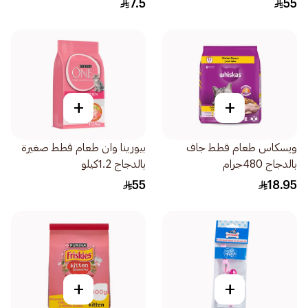
7.5
55
+
+
ويسكاس طعام قطط جاف
بيورينا وان طعام قطط صغيرة
بالدجاج 480جرام
بالدجاج 1.2كيلو
55
18.95
+
+