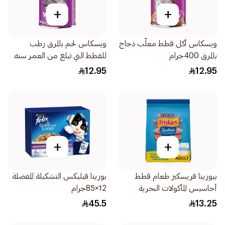
+
+
ويسكاس أكل قطط معلّب دجاج
ويسكاس لحم بالمرق رطب
بالمرق 400جرام
للقطط التي تبلغ من العمر سنه
فما فوق 400جرام
12.95
12.95
+
+
بيورينا فريسكيز طعام قطط
بورينا فيليكس التشكيلة المفضلة
أحاسيس المأكولات البحرية
12×85جرام
400جرام
45.5
13.25