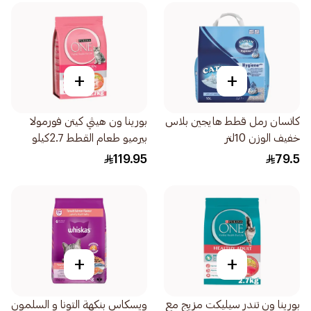
+
+
كاتسان رمل قطط هايجين بلاس
بورينا ون هيثي كيتن فورمولا
خفيف الوزن 10لتر
بيرميو طعام القطط 2.7كيلو
119.95
79.5
+
+
بورينا ون تندر سيليكت مزيج مع
ويسكاس بنكهة التونا و السلمون