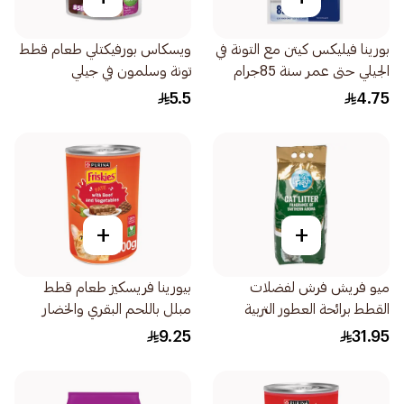
بورينا فيليكس كيتن مع التونة في
ويسكاس بورفيكتلي طعام قطط
الجيلي حتى عمر سنة 85جرام
تونة وسلمون في جيلي
24×85جرام
5.5
4.75
+
+
ميو فريش فرش لفضلات
بيورينا فريسكيز طعام قطط
القطط برائحة العطور التربية
مبلل باللحم البقري والخضار
5كيلو
400جرام
9.25
31.95