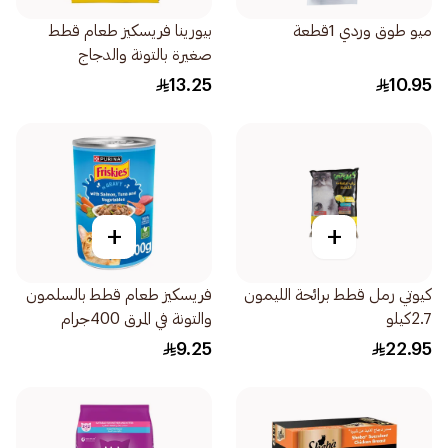
ميو طوق وردي 1قطعة
بيورينا فريسكيز طعام قطط
صغيرة بالتونة والدجاج
400جرام
13.25
10.95
+
+
كيوتي رمل قطط برائحة الليمون
فريسكيز طعام قطط بالسلمون
2.7كيلو
والتونة في المرق 400جرام
9.25
22.95