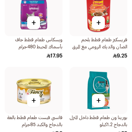
+
+
فريسكيز طعام قطط بلحم
ويسكاس طعام قطط جاف
الضأن والديك الرومي مع المرق
بأسماك المحيط 480جرام
400جرام
17.95
9.25
+
+
بورينا ون طعام قطط داخل المنزل
فانسي فيست طعام قطط بالغة
بالدجاج 1.2كيلو
بالدجاج والكبد 85جرام