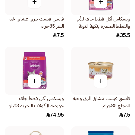
+
+
ويسكاس أكل قطط جاف للأم
فانسي فيست مرق عشاق لحم
والقطط الصغيرة بنكهة التونة
البقر 85جرام
والسلمون 1.1كيلو
7.5
35.5
+
+
فانسي فيست عشاق المرق وجبة
ويسكاس أكل قطط جاف
الدجاج 85جرام
جورميه المأكولات البحرية 3كيلو
74.95
7.5