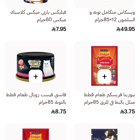
ويسكاس متكامل تونه و
فيليكس بارتي ميكس كلاسيك
السلمون 12×85جرام
ميكس 60جرام
7.95
49.95
+
+
بيورينا فريسكيز طعام قطط
فانسي فيست رويال طعام قطط
مبلل بالبط في المرق 85جرام
بالتونة 85جرام
8.75
3.75