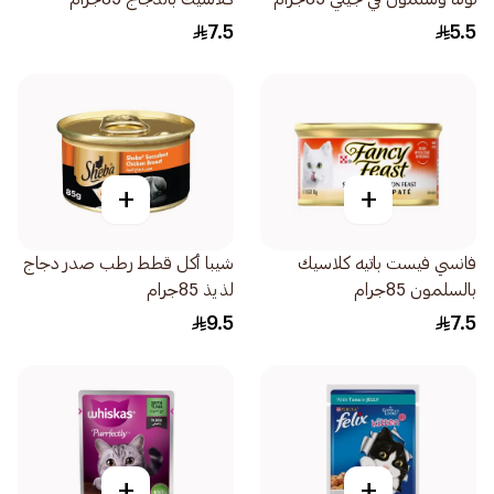
7.5
5.5
+
+
فانسي فيست باتيه كلاسيك
شيبا أكل قطط رطب صدر دجاج
بالسلمون 85جرام
لذيذ 85جرام
9.5
7.5
+
+