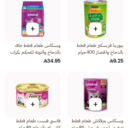
+
+
بيورينا فريسكيز طعام قطط
ويسكاس طعام قطط جاف
بالدجاج والخضار 400جرام
بالدجاج والتونة للتحكم بكرات
الشعر 1.1كيلو
34.95
9.25
+
+
ويسكاس بيرفكتلي طعام قطط
فانسي فيست طعام قطط
تونة وسلمون في جيلي 85جرام
كلاسيك بالدجاج 85جرام