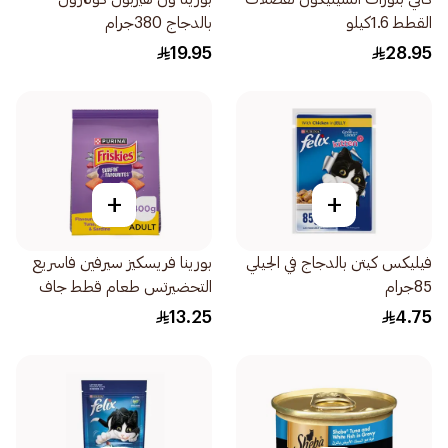
القطط 1.6كيلو
بالدجاج 380جرام
19.95
28.95
+
+
فيليكس كيتن بالدجاج في الجيلي
بورينا فريسكيز سيرفين فاسريع
85جرام
التحضيرتس طعام قطط جاف
400جرام
13.25
4.75