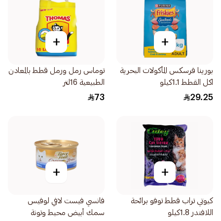
+
+
بورينا فرسكس المأكولات البحرية
توماس رمل ورمل قطط بالمعادن
اكل القطط 1.1كيلو
الطبيعية 16لتر
73
29.25
+
+
كيوتي تراب قطط توفو برائحة
فانسي فيست لافي لوفيس
اللافندر 1.8كيلو
سمك أبيض محيط وتونة