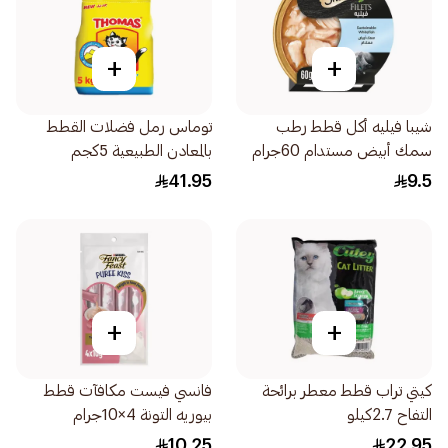
+
+
شيبا فيليه أكل قطط رطب
توماس رمل فضلات القطط
سمك أبيض مستدام 60جرام
بالمعادن الطبيعية 5كجم
41.95
9.5
+
+
كيتي تراب قطط معطر برائحة
فانسي فيست مكافآت قطط
التفاح 2.7كيلو
بيوريه التونة 4×10جرام
10.25
22.95