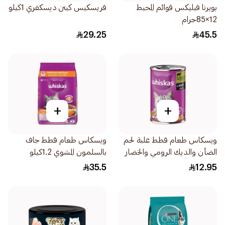
بويرنا فيليكس قوائم المحيط
فريسكيس كيتن ديسكفري 1كيلو
12×85جرام
29.25
45.5
+
+
ويسكاس طعام قطط علبة لحم
ويسكاس طعام قطط جاف
الضأن والديك الرومي والخضار
بالسلمون المشوي 1.2كيلو
في المرق 400جرام
35.5
12.95