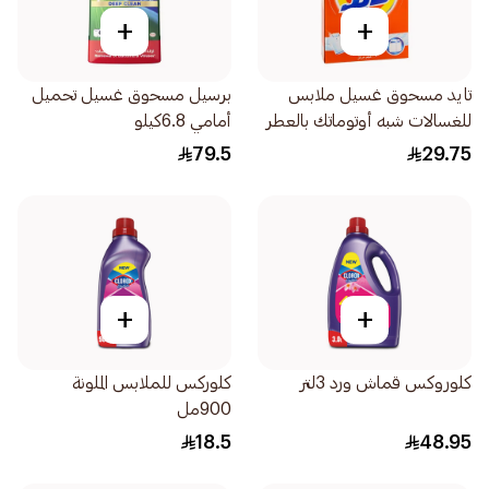
+
+
تايد مسحوق غسيل ملابس
برسيل مسحوق غسيل تحميل
للغسالات شبه أوتوماتك بالعطر
أمامي 6.8كيلو
الأصلي 1.5 كجم
79.5
29.75
+
+
كلوروكس قماش ورد 3لتر
كلوركس للملابس الملونة
900مل
18.5
48.95