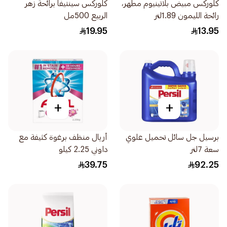
كلوركس مبيض بلاتينيوم مطهر،
كلوركس سينتيفا برائحة زهر
رائحة الليمون 1.89لتر
الربيع 500مل
19.95
13.95
+
+
برسيل جل سائل تحميل علوي
أريال منظف برغوة كثيفة مع
سعة 7لتر
داوني 2.25 كيلو
39.75
92.25