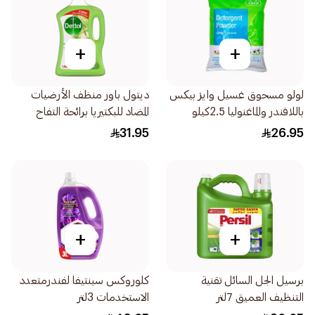
+
+
لولو مسحوق غسيل وايز بيكس
ديتول باور منظف الأرضيات
باللافندر والماغنوليا 2.5كيلو
المضاد للبكتيريا برائحة التفاح
الأخضر 1.8 ل
31.95
26.95
+
+
برسيل الجل السائل تقنية
كلوروكس سينتيفا لفندرمتعدد
التنظيف العميق 7لتر
الاستخدمات 3لتر