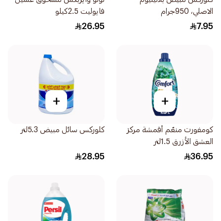
الاصلي، 950جرام
فايوليت 2.5كيلو
26.95
7.95
+
+
كومفورت منعّم أقمشة مركز
كلوركس سائل مبيض 5.3لتر
العشق الأزرق 1.5لتر
28.95
36.95