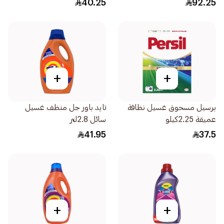
40.25
92.25
+
+
برسيل مسحوق غسيل نظافة
تايد باور جل منظف غسيل
عميقة 2.25كيلو
سائل 2.8لتر
41.95
37.5
+
+