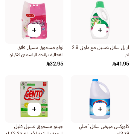
+
+
أريل سائل غسيل مع داوني 2.8
لولو مسحوق غسيل فائق
لتر
الفعالية برائحة الياسمين 3كيلو
32.95
41.95
+
+
كلوركس مبيض سائل أصلي
جينتو مسحوق غسيل قليل
3.78لتر
الرغوة بالرائحة الأصلية 2.25كيلو