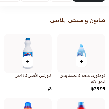
صابون و مبيض الملابس
+
+
كومفورت منعم الاقمشة بندى
كلوركس الأصلي 470مل
الربيع 3لتر
3
28.95