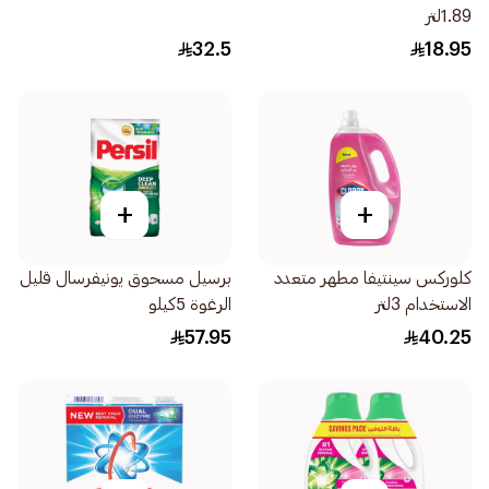
1.89لتر
32.5
18.95
+
+
كلوركس سينتيفا مطهر متعدد
برسيل مسحوق يونيفرسال قليل
الاستخدام 3لتر
الرغوة 5كيلو
57.95
40.25