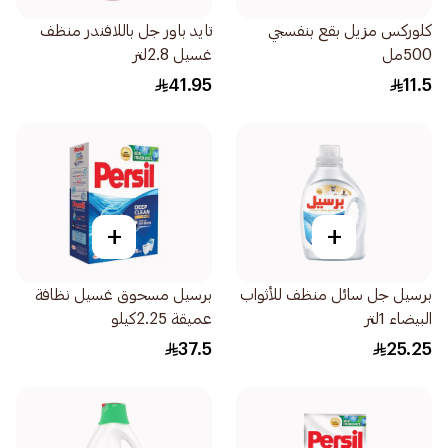
كلوركس مزيل بقع بنفسجي
تايد باور جل باللافندر منظف
500مل
غسيل 2.8لتر
41.95
11.5
+
+
برسيل جل سائل منظف للأثواب
برسيل مسحوق غسيل نظافة
البيضاء 1لتر
عميقة 2.25كيلو
37.5
25.25