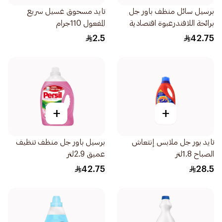
برسيل سائل منظف باور جل
تايد مسحوق غسيل سريع
برائحة اللافندرعبوة اقتصادية
المفعول 110جرام
2.9لتر
2.5
42.75
+
+
تايد بور جل ملابس إنتعاش
برسيل باور جل منظف تنظيف
الصباح 1.8لتر
عميق 2.9لتر
42.75
28.5