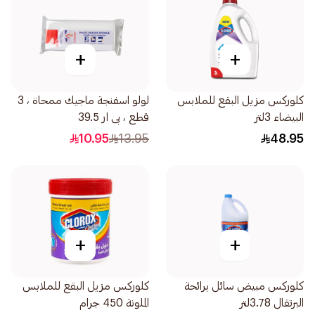
+
+
كلوركس مزيل البقع للملابس
لولو اسفنجة ماجيك ممحاة ، 3
البيضاء 3لتر
قطع ، بى ار 39.5
10.95
13.95
48.95
+
+
كلوركس مبيض سائل برائحة
كلوركس مزيل البقع للملابس
البرتقال 3.78لتر
الملونة 450 جرام