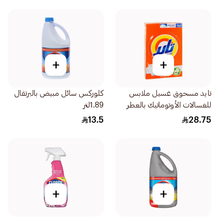
+
+
تايد مسحوق غسيل ملابس
كلوركس سائل مبيض بالبرتقال
للغسالات الأوتوماتيك بالعطر
1.89لتر
الأصلي 1.5 كجم
13.5
28.75
+
+