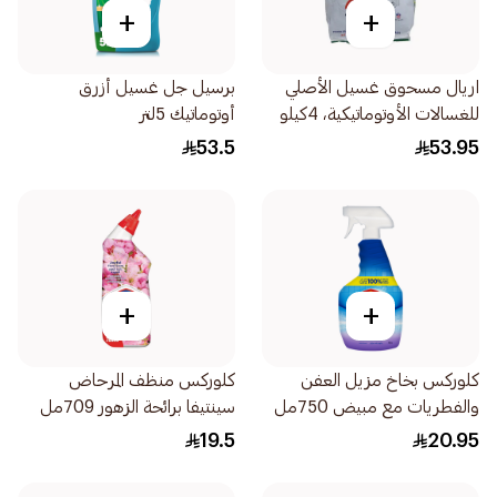
+
+
اريال مسحوق غسيل الأصلي
برسيل جل غسيل أزرق
للغسالات الأوتوماتيكية، 4كيلو
أوتوماتيك 5لتر
53.5
53.95
+
+
كلوركس بخاخ مزيل العفن
كلوركس منظف المرحاض
والفطريات مع مبيض 750مل
سينتيفا برائحة الزهور 709مل
19.5
20.95