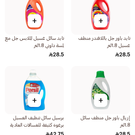
+
+
تايد باور جل باللافندر منظف
تايد سائل غسيل الملابس جل مع
غسيل 1.8لتر
لمسة داوني 1.8لتر
28.5
28.5
+
+
إريال باور جل منظف سائل
برسيل سائل تنظيف الغسيل
1.8لتر
برغوة كثيفة للغسالات العادية
والاوتوماتيك 2.9لتر
42.75
28.5