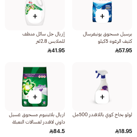
+
+
برسيل مسحوق يونيفرسال
إريال جل سائل منظف
كثيف الرغوة 5كيلو
للملابس 2.8لتر
41.95
57.95
+
+
لولو بخاخ كوي باللافندر 500مل
اريال بلاتينيوم مسحوق غسيل
داوني لافندر لغسالات التعبئة
الأمامية 5.5كيلو
84.5
18.95