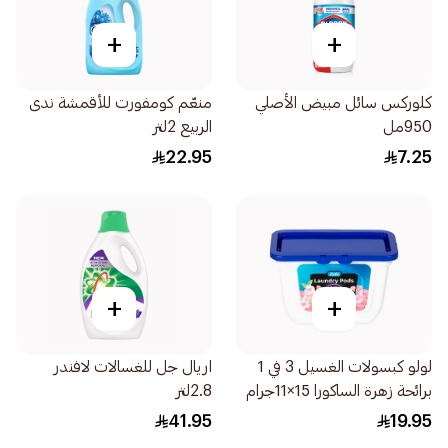
+
+
كلوركس سائل مبيض الأصلي
منعّم كومفورت للأقمشة ندى
950مل
الربيع 2لتر
22.95
7.25
+
+
لولو كبسولات الغسيل 3 في 1
اريال جل للغسالات لافندر
برائحة زهرة الساكورا 15×11جرام
2.8لتر
41.95
19.95