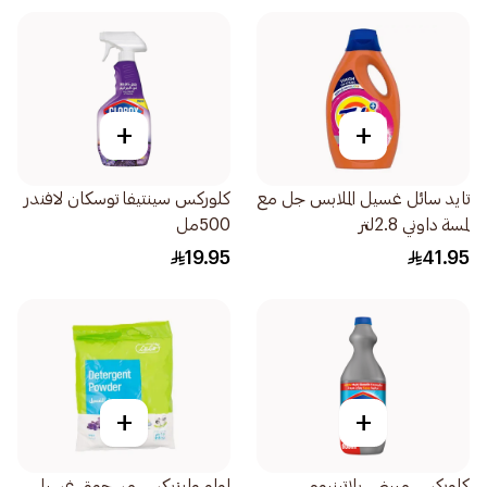
+
+
تايد سائل غسيل الملابس جل مع
كلوركس سينتيفا توسكان لافندر
لمسة داوني 2.8لتر
500مل
19.95
41.95
+
+
كلوركس مبيض بلاتينيوم
لولو وايزبكس مسحوق غسيل