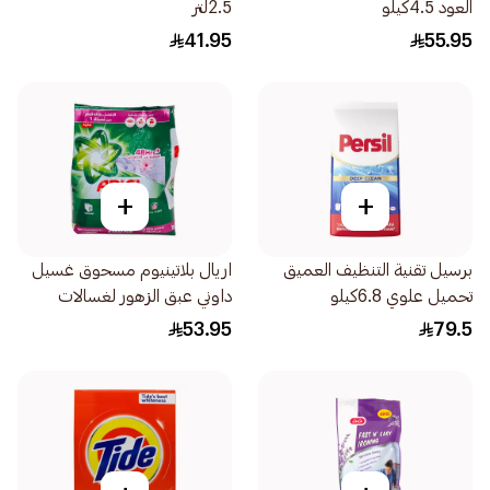
العود 4.5كيلو
2.5لتر
41.95
55.95
+
+
برسيل تقنية التنظيف العميق
اريال بلاتينيوم مسحوق غسيل
تحميل علوي 6.8كيلو
داوني عبق الزهور لغسالات
التعبئة الأمامية 3.5كيلو
53.95
79.5