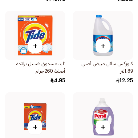
+
+
كلوركس سائل مبيض أصلي
تايد مسحوق غسيل برائحة
1.89لتر
أصلية 260جرام
4.95
12.25
+
+