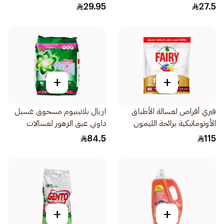
29.95
27.5
+
+
فيري أقراص لغسالة الأطباق
اريال بلاتينيوم مسحوق غسيل
الأوتوماتيكية برائحة الليمون
داوني عبق الزهور لغسالات
80كبسولة
التعبئة الأمامية 5.5كيلو
84.5
115
+
+