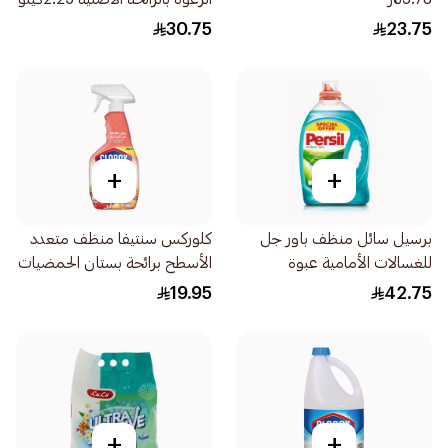
30.75
23.75
+
+
برسيل سائل منظف باور جل
كلوركس سنتيفا منظف متعدد
للغسالات الأمامية عبوة
الأسطح برائحة بستان الحمضيات
اقتصادية 2.9لتر
من مدغشقر خالي من المبيّض
19.95
42.75
500مل
+
+