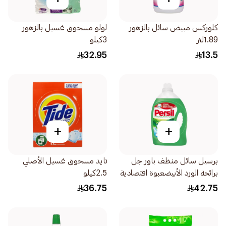
كلوركس مبيض سائل بالزهور
لولو مسحوق غسيل بالزهور
1.89لتر
3كيلو
32.95
13.5
+
+
برسيل سائل منظف باور جل
تايد مسحوق غسيل الأصلي
برائحة الورد الأبيضعبوة اقتصادية
2.5كيلو
2.9لتر
36.75
42.75