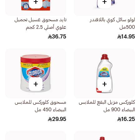
+
+
لولو سائل كوي باللافندر
تايد مسحوق غسيل تحميل
500مل
علوي أصلي 2.5 كجم
36.75
14.95
+
+
كلوركس مزيل البقع للملابس
مسحوق كلوركس للملابس
البيضاء 900 مل
البيضاء 450 مل
29.95
16.25