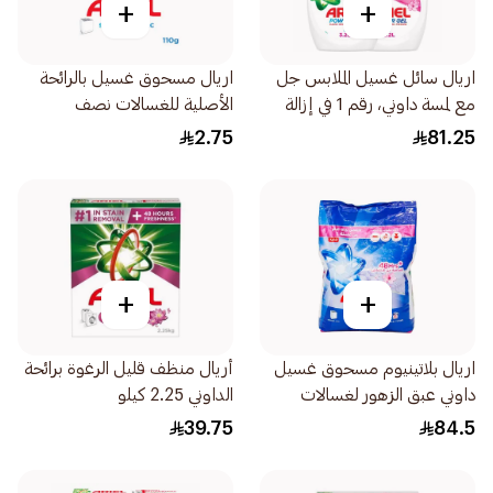
+
+
اريال سائل غسيل الملابس جل
اريال مسحوق غسيل بالرائحة
مع لمسة داوني، رقم 1 في إزالة
الأصلية للغسالات نصف
البقع، 6.4لتر
أوتوماتيك 110 جم
2.75
81.25
+
+
اريال بلاتينيوم مسحوق غسيل
أريال منظف قليل الرغوة برائحة
داوني عبق الزهور لغسالات
الداوني 2.25 كيلو
التعبئة العلوية 5.5كيلو
39.75
84.5