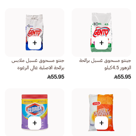
+
+
جينتو مسحوق غسيل برائحة
جنتو مسحوق غسيل ملابس
الزهور 4.5كيلو
برائحة الاصلية عالي الرغوة
4.5كيلو
55.95
55.95
+
+