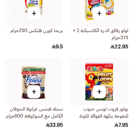
+
+
لولو رقائق الذرة الكلاسيكية 2 ×
بريما كورن فليكس 250جرام
375جرام
9.5
22.95
+
+
يولوز فروت لوبس حبوب
نستله فيتنس غرانولا الشوفان
المنفوخة بنكهة الفواكه الملونة
الكامل مع الشوكولاتة 600جرام
250جرام
33.95
7.95