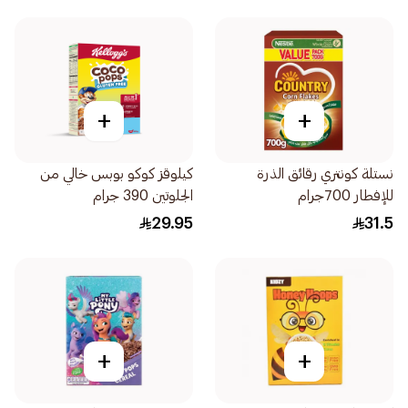
+
+
نستلة كونتري رقائق الذرة
كيلوقز كوكو بوبس خالي من
للإفطار 700جرام
الجلوتين 390 جرام
29.95
31.5
+
+