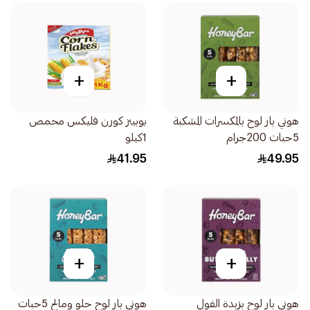
+
+
هوني بار لوح بالمكسرات المشكبة
بوبينز كورن فليكس محمص
5حبات 200جرام
1كيلو
41.95
49.95
+
+
هوني بار لوح بزبدة الفول
هوني بار لوح حلو ومالح 5حبات