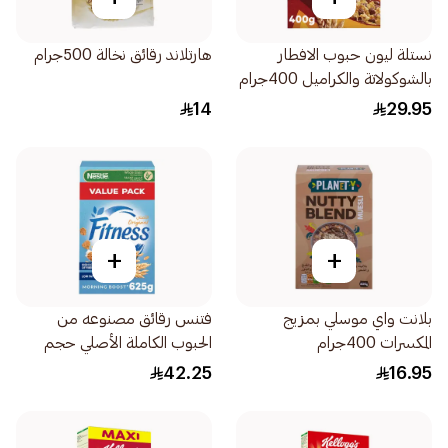
نستلة ليون حبوب الافطار
هارتلاند رقائق نخالة 500جرام
بالشوكولاتة والكراميل 400جرام
14
29.95
+
+
بلانت واي موسلي بمزيج
فتنس رقائق مصنوعه من
المكسرات 400جرام
الحبوب الكاملة الأصلي حجم
توفيري 625جرام
42.25
16.95