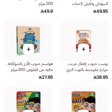
السوداني والجيلي 5حبات
200جرام
200جرام
49.9
49.95
+
+
بوست حبوب إفطار جريت
هولسم حبوب الأرز بالشوكلاته
جراينز مقرمشة بالتوت البري
خالية من الغلوتين 300جرام
واللوز 396جرام
27.95
38.95