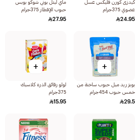
كيدزى كورن فليكس عسل
ماي ليتل بوني شوكو بوبس
عضوي 375جرام
حبوب الإفطار 375جرام
27.95
24.95
+
+
بوبز ريد ميل حبوب ساخنة من
لولو رقائق الذرة كلاسيك
خمس حبوب 454جرام
375جرام
15.95
29.5