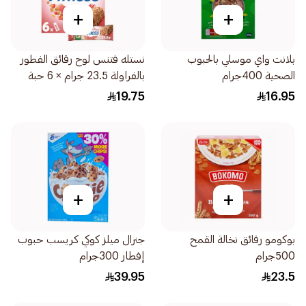
+
+
بلانت واي موسلي بالحبوب
نستله فتنس لوح رقائق الفطور
الصحية 400جرام
بالفراولة 23.5 جرام × 6 حبة
19.75
16.95
+
+
بوكومو رقائق نخالة القمح
جنرال ميلز كوكي كريسب حبوب
500جرام
إفطار 300جرام
39.95
23.5