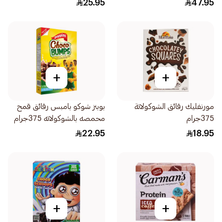
25.95
47.95
+
+
مورنفليك رقائق الشوكولاتة
بوبنز شوكو بامبس رقائق قمح
375جرام
محمصه بالشوكولاته 375جرام
22.95
18.95
+
+