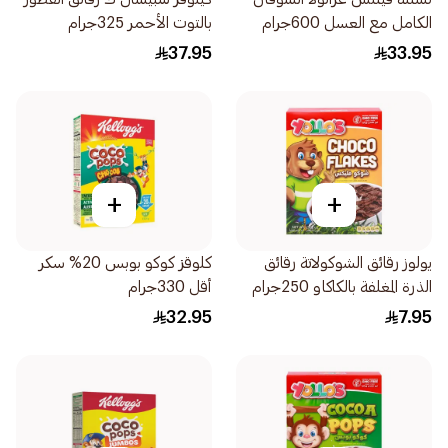
الكامل مع العسل 600جرام
بالتوت الأحمر 325جرام
37.95
33.95
+
+
يولوز رقائق الشوكولاتة رقائق
كلوقز كوكو بوبس 20% سكر
الذرة المغلفة بالكاكاو 250جرام
أقل 330جرام
32.95
7.95