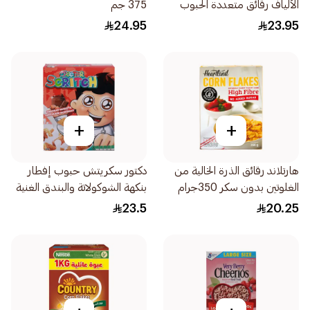
الألياف رقائق متعددة الحبوب
375 جم
عضوي وخالي من الجلوتين
24.95
23.95
340جرام
+
+
هارتلاند رقائق الذرة الخالية من
دكتور سكريتش حبوب إفطار
الغلوتين بدون سكر 350جرام
بنكهة الشوكولاتة والبندق الغنية
375جرام
23.5
20.25