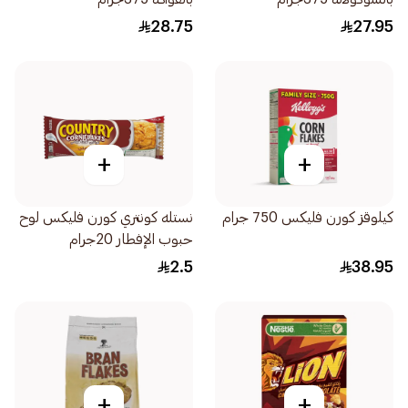
28.75
27.95
+
+
كيلوقز كورن فليكس 750 جرام
نستله كونتري كورن فليكس لوح
حبوب الإفطار 20جرام
2.5
38.95
+
+