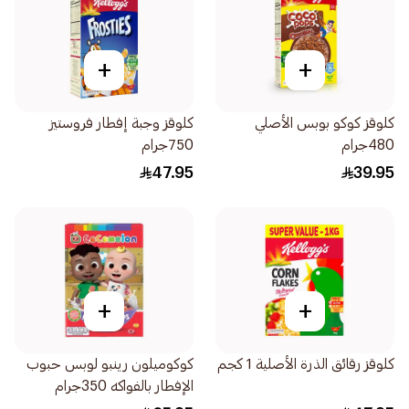
+
+
كلوقز كوكو بوبس الأصلي
كلوقز وجبة إفطار فروستيز
480جرام
750جرام
47.95
39.95
+
+
كلوقز رقائق الذرة الأصلية 1 كجم
كوكوميلون رينبو لوبس حبوب
الإفطار بالفواكه 350جرام