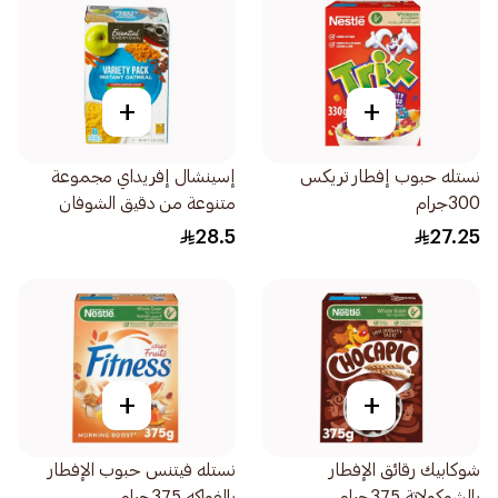
+
+
نستله حبوب إفطار تريكس
إسينشال إفريداي مجموعة
300جرام
متنوعة من دقيق الشوفان
الفوري 8 قطع 328جرام
28.5
27.25
+
+
شوكابيك رقائق الإفطار
نستله فيتنس حبوب الإفطار
بالشوكولاتة 375جرام
بالفواكه 375جرام