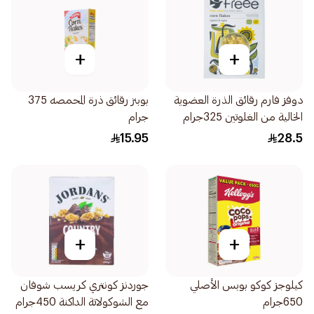
+
+
دوفز فارم رقائق الذرة العضوية
بوبنز رقائق ذرة المحمصه 375
الخالية من الغلوتين 325جرام
جرام
15.95
28.5
+
+
كيلوجز كوكو بوبس الأصلي
جوردنز كونتري كريسب شوفان
650جرام
مع الشوكولاتة الداكنة 450جرام