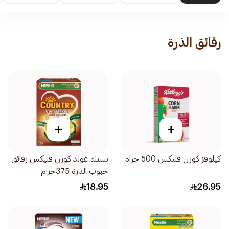
رقائق الذرة
+
+
كيلوقز كورن فليكس 500 جرام
نستله غولد كورن فليكس رقائق
حبوب الذرة 375جرام
18.95
26.95