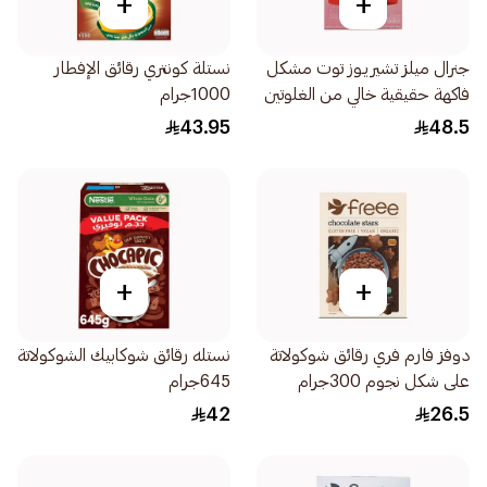
+
+
جنرال ميلز تشيريـوز توت مشكل
نستلة كونتري رقائق الإفطار
فاكهة حقيقية خالي من الغلوتين
1000جرام
411جرام
43.95
48.5
+
+
دوفز فارم فري رقائق شوكولاتة
نستله رقائق شوكابيك الشوكولاتة
على شكل نجوم 300جرام
645جرام
42
26.5