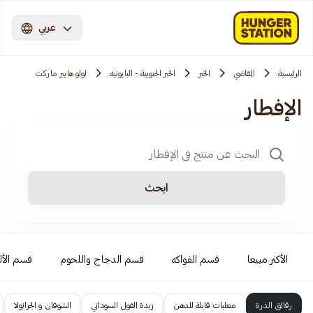
عربي
الرئيسية
المقاضي
الخبر
الخبر الجنوبية - البايونيه
لولو هايبر ماركت
الإفطار
ابحث
الأكثر مبيعا
قسم الفواكه
قسم الدجاج واللحوم
قسم الأل
رقائق الذرة
معلبات قابلة للدهن
زبدة الفول السوداني
الشوفان و الجرانولا