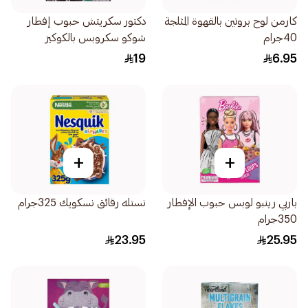
كارمن لوح بروتين بالقهوة المثلجة
دكتور سكريتش حبوب إفطار
40جرام
شوكو سكروبس بالكوكيز
والكريمة 375جرام
19
6.95
+
+
باربي رينبو لوبس حبوب الإفطار
نستله رقائق نسكويك 325جرام
350جرام
23.95
25.95