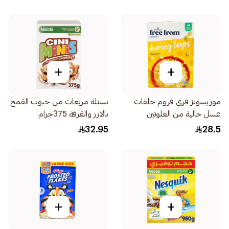
+
+
موريسونز فري فروم حلقات
نستلة مربعات من حبوب القمح
عسل خالية من الغلوتين
بالارز والقرفة 375جرام
300جرام
32.95
28.5
+
+