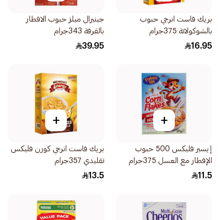
بريك فاست انرجي حبوب
جينيرال ميلز حبوب الافطار
بالشوكولاتة 375جرام
بالقرفة 343جرام
39.95
16.95
+
+
إيسير فليكس 500 حبوب
بريك فاست انرجي كورن فليكس
الإفطار مع العسل 375جرام
تقليدي 357جرام
13.5
11.5