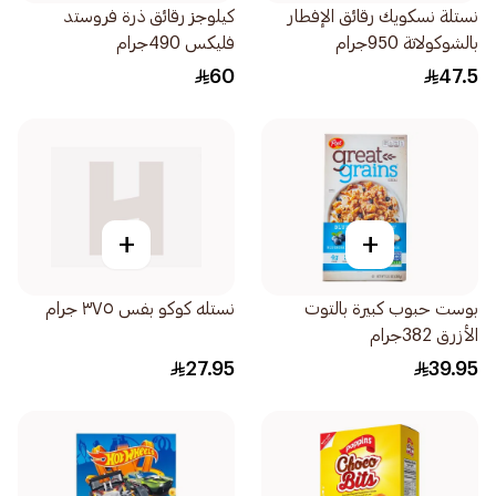
نستلة نسكويك رقائق الإفطار
كيلوجز رقائق ذرة فروستد
بالشوكولاتة 950جرام
فليكس 490جرام
60
47.5
+
+
بوست حبوب كبيرة بالتوت
نستله كوكو بفس ٣٧٥ جرام
الأزرق 382جرام
27.95
39.95