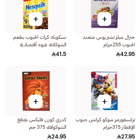
+
+
جنرال ميلز تشيريوس متعدد
نسكويك كرات الحبوب بطعم
الحبوب 255جرام
الشوكلاته عبوة أقتصادية
625جرام
41.5
42.95
+
+
ترانسفورمر شوكو كرانش حبوب
كدزي كورن فليكس بقطع
الإفطار 375جرام
الشوكولاته 375 جم
24.95
27.95