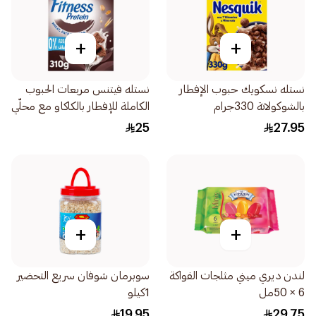
+
+
نستله نسكويك حبوب الإفطار
نستله فيتنس مربعات الحبوب
بالشوكولاتة 330جرام
الكاملة للإفطار بالكاكاو مع محلّي
0% سكّر مضاف 310جرام
25
27.95
+
+
لندن ديري ميني مثلجات الفواكة
سوبرمان شوفان سريع التحضير
6 × 50مل
1كيلو
19.95
29.75