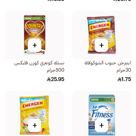
+
+
اينيرجن حبوب الشوكولاتة
نستله كونتري كورن فليكس
30جرام
500جرام
25.95
1.75
+
+