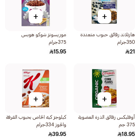
+
+
هارتلاند رقائق حبوب متعددة
موريسونز شوكو هوبس
350جرام
375جرام
15.95
21
+
+
أوفليكس رقائق الذرة العضوية
كيلوجز كيه الخاص بحبوب القرفة
375 جم
والجوز 334جرام
39.95
18.95