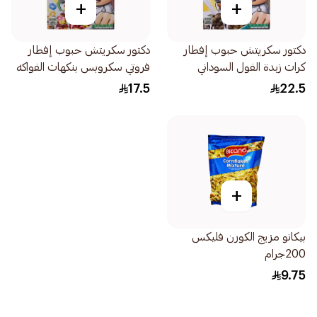
+
+
دكتور سكريتش حبوب إفطار
دكتور سكريتش حبوب إفطار
كرات زبدة الفول السوداني
فروتي سكروبس بنكهات الفواكه
375جرام
375جرام
17.5
22.5
+
بيكانو مزيج الكورن فليكس
200جرام
9.75