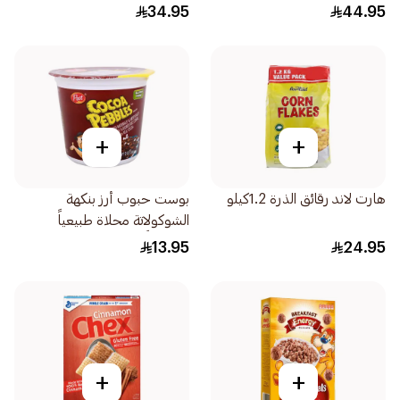
34.95
44.95
+
+
هارت لاند رقائق الذرة 1.2كيلو
بوست حبوب أرز بنكهة
الشوكولاتة محلاة طبيعياً
وصناعياً مع كاكاو حقيقي
13.95
24.95
56جرام
+
+