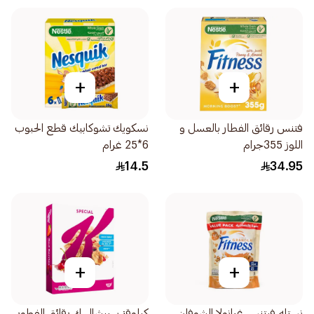
+
+
فتنس رقائق الفطار بالعسل و
نسكويك تشوكابيك قطع الحبوب
اللوز 355جرام
6*25 غرام
14.5
34.95
+
+
نستله فيتنس غرانولا الشوفان
كيلوقز سبيشال ك رقائق الفطور