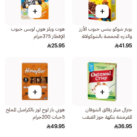
+
+
بوبنز شوكو بيتس حبوب الأرز
هوت ويلز هوني لوبس حبوب
والذره المحمصة بالشوكولاتة
الإفطار 375جرام
750جرام
25.95
41.95
+
+
جنرال ميلز رقائق الشوفان
هوني بار لوح لوز بالكراميل المملح
المقرمشة بنكهة جوز القيقب
5حبات 200جرام
423جرام
49.95
36.95