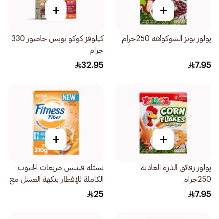
+
+
يولوز بوبز الشوكولاتة 250جرام
كيلوقز كوكو بوبس جامبوز 330
جرام
32.95
7.95
+
+
يولوز رقائق الذرة العادية
نستله فيتنس مربعات الحبوب
250جرام
الكاملة للإفطار بنكهة العسل مع
محلّي 310جرام
25
7.95