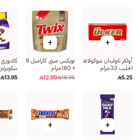
+
+
أولكر نابوليتان شوكولاتة
تويكس ميني كاراميل 9
كادبوري ك
الحليب 33جرام
× 180جرام
سكويرليز 
10×85جرام
13.95
12.99
18.95
5.25
+
+