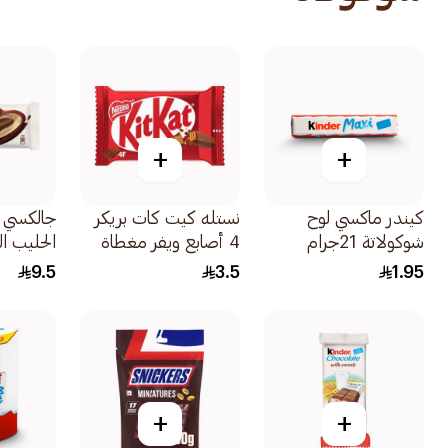
+
+
كيندر ماكسي لوح
نستله كيت كات بريكر
جالكسي 
شوكولاتة 21جرام
4 أصابع ويفر مغطاة
الحليب الناع
بالشوكولاتة 36.5جرام
9.5
3.5
1.95
+
+