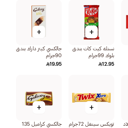
+
+
نستله كيت كات بندق
جالكسي كينز دارك بندق
بلوك 99جرام
90جرام
19.95
12.95
+
+
اد
تويكس سينغل 72جرام
جالكسي كراميل 135