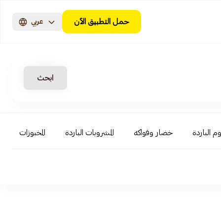
حمل التطبيق الآن
عربي
ابحث
م الباردة
خضار وفواكه
المشروبات الباردة
المخبوزات