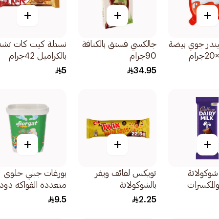
+
+
+
يندر جوي بيضة
جالكسي فستق بالكنافة
نستلة كيت كات تشن
90جرام
بالكراميل 42جرام
5
34.95
+
+
+
شوكولاتة
تويكس لفائف ويفر
بورغات جيلي حلوى
والمكسرات
بالشوكولاتة
متعددة الفواكه دود
2×22.5جرام
160جرام
9.5
2.25