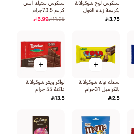
سنكرس لوح شوكولاتة
سنكرس ستيك ايس
بكريمة زبدة الفول
كريم 73.5جرام
السوداني 36.5جرام
6.99
11.25
3.75
+
+
نستله توله شوكولاتة
لواكر ويفر شوكولاتة
بالكراميل 31جرام
داكنة 55 جرام
13.5
2.5