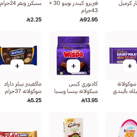
ار كرميل
فيريرو كيندر بوينو 30 ×
سنيكرز ويفر 24جرام
43جرام
2.25
92.95
+
+
+
شوكولاتة
كادبوري كيس
ماكفيتيز نيبلز دارك
لك بالبندق
شيكولاته بيتسا ويسبا
شوكولاته 37جرام
85جرام
5.25
13.95