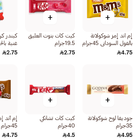
+
+
إم اند إمز شوكولاتة
كيت كات بتوت العليق
كيندر كر
بالفول السوداني 45جرام
19.5جرام
غنية بال
مع الأرز
2.75
2.75
4.75
١٩جرام
+
+
جوديفا لوح شوكولاتة
كيت كات تشانكي
إم آند إ
35جرام
40جرام
45جرام
4.75
4.5
4.95