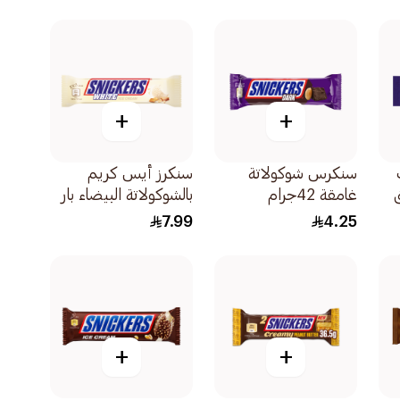
+
+
سنكرس شوكولاتة
سنكرز أيس كريم
غامقة 42جرام
بالشوكولاتة البيضاء بار
40.8جرام
7.99
4.25
+
+