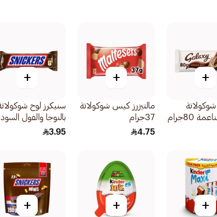
+
+
+
شوكولاتة
مالتيزرز كيس شوكولاتة
سنيكرز لوح شوكولاتة
مة 80جرام
37جرام
بالنوجا والفول السودا
والكراميل 40جرام
3.95
4.75
+
+
+