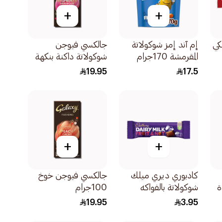
+
+
كي
إم آند إمز شوكولاتة
جالكسي فيوجن
المقرمشة 170جرام
شوكولاتة داكنة بنكهة
توت العليق 100 جرام
19.95
17.5
+
+
كادبوري ديري ميلك
جالكسي فيوجن خوخ
ة
شوكولاتة بالفواكه
100جرام
والمكسرات 32جرام
19.95
3.95