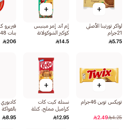
+
+
لواكر تورتينا الأصلي
إم آند إمز مينيس
فيريرو ك
21جرام
كوكيز الشوكولاتة
بنات 48×20جرام
180جرام
206
14.5
5.75
+
+
تويكس توين 46جرام
نستله كيت كات
كادبوري 
كراميل مملح، كتلة
بالفواكة 
كراميل 99جرام
95جرام
8.95
12.95
2.49
4.25