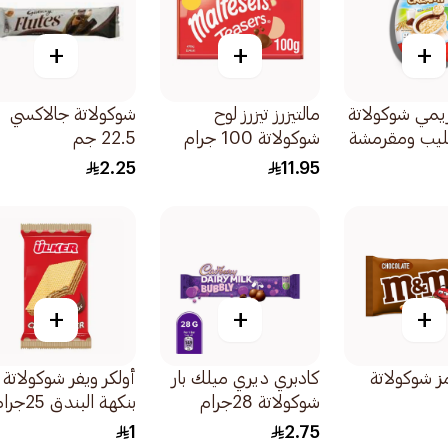
+
+
+
يمي شوكولاتة
مالتيزرز تيزرز لوح
شوكولاتة جالاكسي
حليب ومقرمشة
شوكولاتة 100 جرام
22.5 جم
 المقرمش
2.25
11.95
+
+
+
مز شوكولاتة
كادبري ديري ميلك بار
أولكر ويفر شوكولاتة
شوكولاتة 28جرام
بنكهة البندق 25جرام
1
2.75