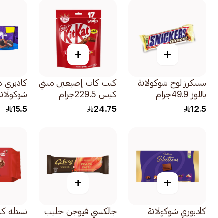
+
+
سنيكرز لوح شوكولاتة
كيت كات إصبعين ميني
كادبري 
باللوز 49.9جرام
كيس 229.5جرام
شوكولاتة
ساندوتش 96ج
15.5
24.75
12.5
+
+
كادبوري شوكولاتة
جالكسي فيوجن حليب
نستله كي