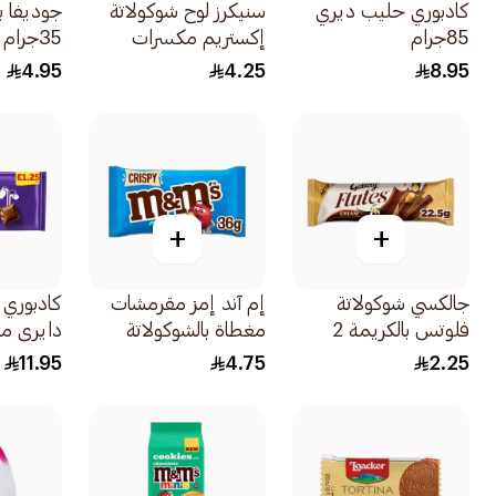
كادبوري حليب ديري
سنيكرز لوح شوكولاتة
جوديفا ب
85جرام
إكستريم مكسرات
35جرام
وكراميل 42جرام
4.95
4.25
8.95
+
+
جالكسي شوكولاتة
إم آند إمز مقرمشات
كادبوري 
فلوتس بالكريمة 2
مغطاة بالشوكولاتة
دايري مي
إصبع 22.5جرام
بالحليب وبقشرة
95جرام
11.95
4.75
2.25
سكّريةملوّنة 36جرام