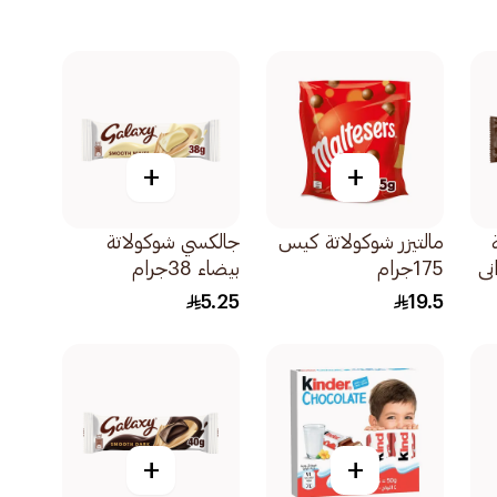
+
+
مالتيزر شوكولاتة كيس
جالكسي شوكولاتة
ني
175جرام
بيضاء 38جرام
5.25
19.5
+
+