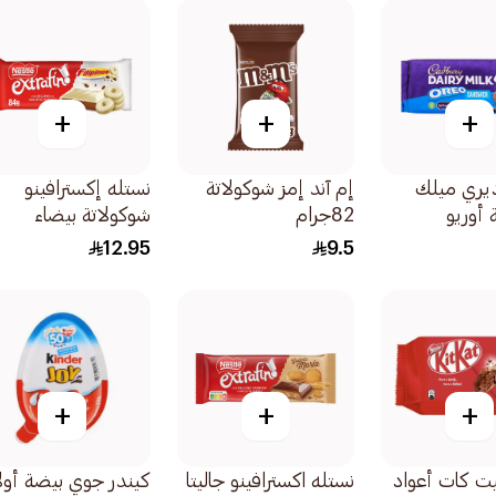
+
+
+
ديري ميلك
إم آند إمز شوكولاتة
نستله إكسترافينو
 أوريو
82جرام
شوكولاتة بيضاء
رام
84جرام
12.95
9.5
+
+
+
ت كات أعواد
نستله اكسترافينو جاليتا
كيندر جوي بيضة أول