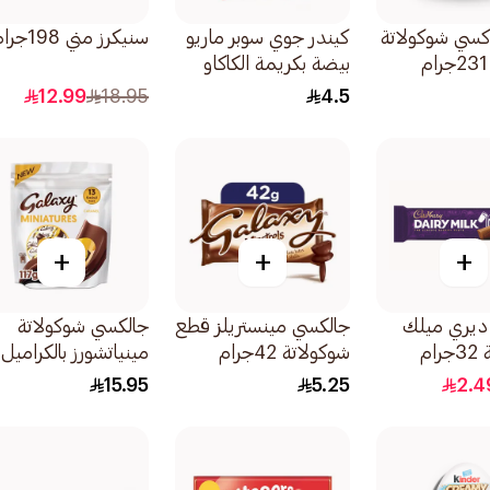
كسي شوكولاتة
كيندر جوي سوبر ماريو
سنيكرز مني 198جرام
بيضة بكريمة الكاكاو
والحليب مع لعبة
12.99
18.95
4.5
20جرام
+
+
+
 ديري ميلك
جالكسي مينستريلز قطع
جالكسي شوكولاتة
ام
شوكولاتة 42جرام
مينياتشورز بالكراميل
13×117جرام
15.95
5.25
2.4