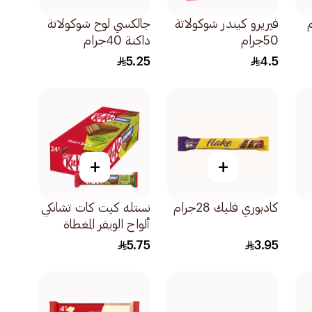
فيريرو كيندر شوكولاتة
جالكسي لوح شوكولاتة
50جرام
داكنة 40جرام
5.25
4.5
+
+
كادبوري فليك 28جرام
نستله كيت كات تشانكي
ألواح الويفر المغطاة
بشوكولاتة الحليب مع
5.75
3.95
الفستق والكنافة
41جرام