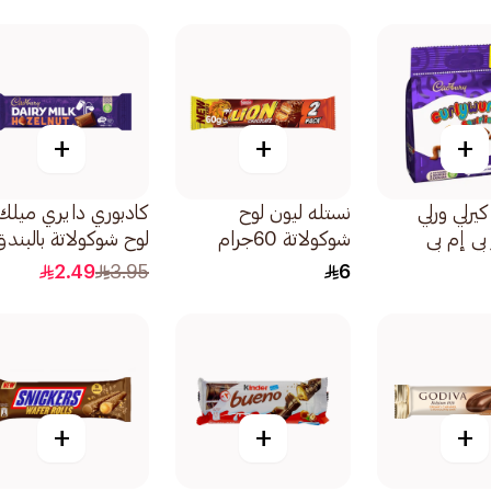
+
+
+
يرلي ورلي
نستله ليون لوح
كادبوري دايري ميلك
بي إم بي
شوكولاتة 60جرام
لوح شوكولاتة بالبندق
32جرام
2.49
3.95
6
+
+
+