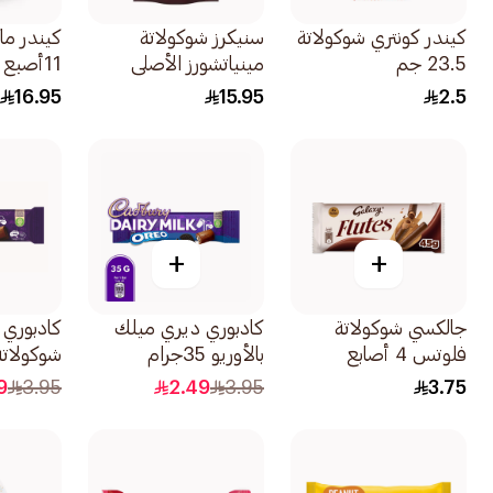
كيندر كونتري شوكولاتة
سنيكرز شوكولاتة
كيندر ما
23.5 جم
مينياتشورز الأصلي
11أصبع 231جرام
150جرام
16.95
15.95
2.5
+
+
جالكسي شوكولاتة
كادبوري ديري ميلك
كادبوري
فلوتس 4 أصابع
بالأوريو 35جرام
شوكولاتة 32جر
45جرام
9
3.95
2.49
3.95
3.75