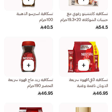
نسكافيه كابتشينو رغوي مع
نسكافية اسبرسو الذهبية
حبيبات الشوكلاته 20×19.3جرام
100جرام
40.5
54.5
+
+
نسكافيه 3في1قهوة سريعة
نسكافيه ريد ماج قهوة سريعة
الذوبان ناعمة وغنية
التحضير 190جرام
35×20جرام
46.95
46.95