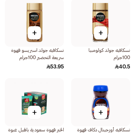
+
+
نسكافيه جولد كولومبيا
نسكافيه جولد اسبريسو قهوة
100جرام
سريعة التحضير 100جرام
53.95
40.5
+
+
نسكافيه أورجينال دكاف قهوة
الخير قهوة سعودية بالهيل عبوة