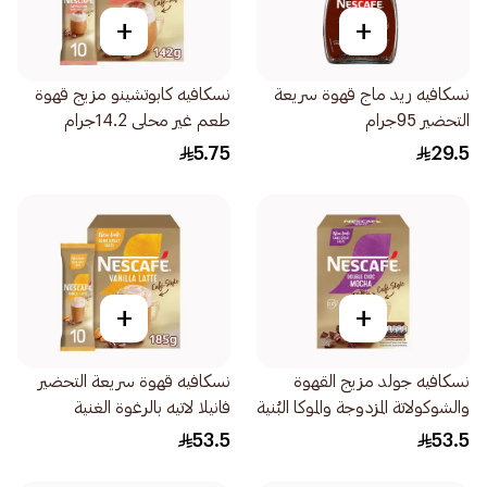
+
+
نسكافيه ريد ماج قهوة سريعة
نسكافيه كابوتشينو مزيج قهوة
التحضير 95جرام
طعم غير محلى 14.2جرام
5.75
29.5
+
+
نسكافيه جولد مزيج القهوة
نسكافيه قهوة سريعة التحضير
والشوكولاتة المزدوجة والموكا البُنية
فانيلا لاتيه بالرغوة الغنية
10×23.5جرام
10×18.5جرام
53.5
53.5