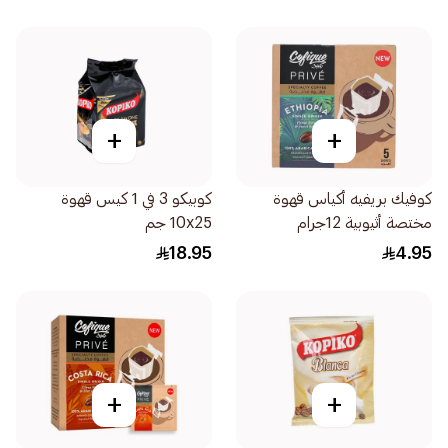
+
+
كوفيك بريفيه أكياس قهوة
كوبيكو 3 في 1 كيس قهوة
مختصة أثيوبية 12جرام
10x25 جم
18.95
4.95
+
+