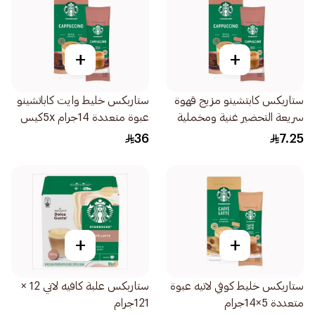
+
+
ستاربكس كابتشينو مزيج قهوة
ستاربكس خليط وايت كاباتشينو
سريعة التحضير غنية ومخملية
عبوة متعددة 14جرام 5xكيس
14جرام
36
7.25
+
+
ستاربكس خليط كوفي لاتيه عبوة
ستاربكس علبة كافيه لاتي 12 ×
متعددة 5×14جرام
121جرام