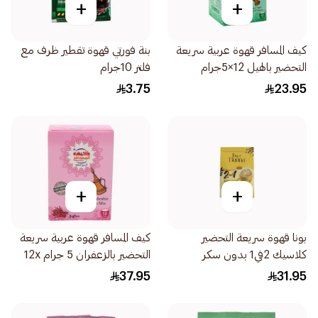
+
+
كيف المسافر قهوة عربية سريعة
بنة فورتي قهوة تقطير ظرف مع
التحضير بالهيل 12×5جرام
فلتر 10جرام
3.75
23.95
+
+
بونا قهوة سريعة التحضير
كيف المسافر قهوة عربية سريعة
كلاسيك 2في1 بدون سكر
التحضير بالزعفران 5 جرام 12x
30×12جرام
كوب
37.95
31.95