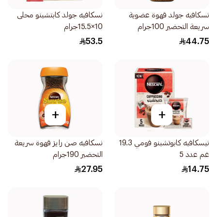
نسكافيه جولد قهوة عضوية
نسكافيه جولد كابتشينو محلى
سريعة التحضير 100جرام
10×15.5جرام
53.5
44.75
+
+
نيسكافيه كابوتشينو فومي 19.3
نسكافيه صن رايز قهوة سريعة
غم عدد 5
التحضير 190جرام
27.95
14.75