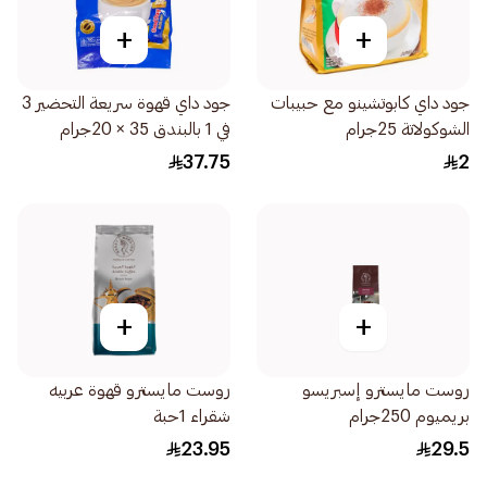
+
+
جود داي كابوتشينو مع حبيبات
جود داي قهوة سريعة التحضير 3
الشوكولاتة 25جرام
في 1 بالبندق 35 × 20جرام
37.75
2
+
+
روست مايسترو إسبريسو
روست مايسترو قهوة عربيه
بريميوم 250جرام
شقراء 1حبة
23.95
29.5