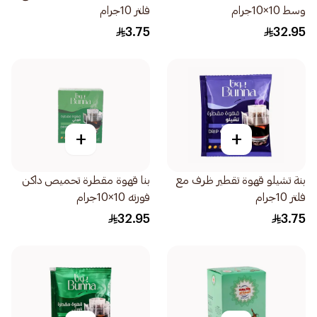
وسط 10×10جرام
فلتر 10جرام
3.75
32.95
+
+
بنة تشيلو قهوة تقطير ظرف مع
بنا قهوة مقطرة تحميص داكن
فلتر 10جرام
فورته 10×10جرام
32.95
3.75