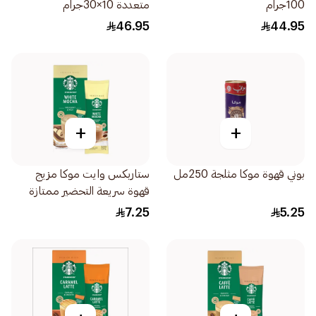
100جرام
متعددة 10×30جرام
46.95
44.95
+
+
بوني قهوة موكا مثلجة 250مل
ستاربكس وايت موكا مزيج
قهوة سريعة التحضير ممتازة
وغنية 24جرام
7.25
5.25