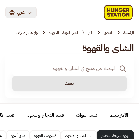
عربي
الرئيسية
المقاضي
الخبر
الخبر الجنوبية - البايونيه
لولو هايبر ماركت
الشاي والقهوة
ابحث
الأكثر مبيعا
قسم الفواكه
قسم الدجاج واللحوم
قسم الأل
قهوة سريعة التحضير
البن الحب والمطحون
كبسولات القهوة
شاي أسود
ش