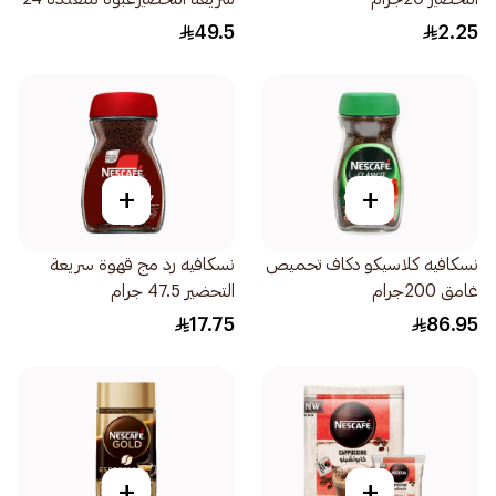
× 20جرام
49.5
2.25
+
+
نسكافيه كلاسيكو دكاف تحميص
نسكافيه رد مج قهوة سريعة
غامق 200جرام
التحضير 47.5 جرام
17.75
86.95
+
+