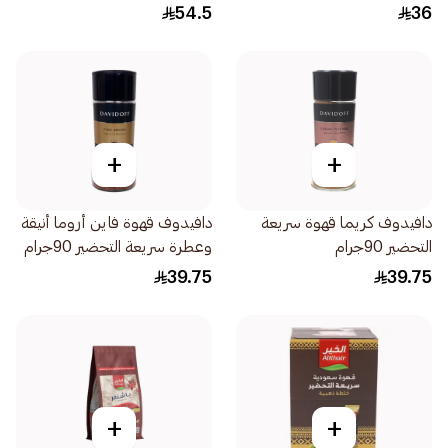
54.5
36
+
+
دافيدوف كريما قهوة سريعة
دافيدوف قهوة فاين أروما أنيقة
التحضير 90جرام
وعطرة سريعة التحضير 90جرام
39.75
39.75
+
+