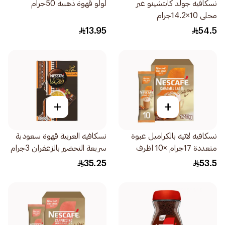
نسكافيه جولد كابتشينو غير
لولو قهوة ذهبية 50جرام
محلى 10×14.2جرام
13.95
54.5
+
+
نسكافيه لاتيه بالكراميل عبوة
نسكافيه العربية قهوة سعودية
متعددة 17جرام ×10 اظرف
سريعة التحضير بالزعفران 3جرام
× 20 ظرف
35.25
53.5