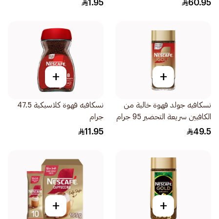
1.95
60.95
+
+
نسكافيه جولد قهوة خالية من
نسكافيه قهوة كلاسيكية 47.5
الكافيين سريعة التحضير 95 جرام
جرام
11.95
49.5
+
+