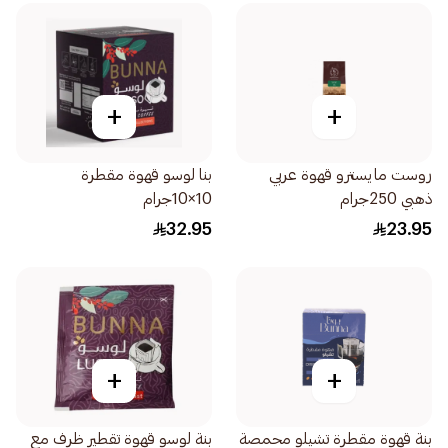
+
+
روست مايسترو قهوة عربي
بنا لوسو قهوة مقطرة
ذهبي 250جرام
10×10جرام
32.95
23.95
+
+
بنة قهوة مقطرة تشيلو محمصة
بنة لوسو قهوة تقطير ظرف مع