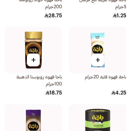
5جرام
200جرام
28.75
1.25
+
+
باجة قهوة لاتيه 20جرام
باجا قهوة روبوستا الذهبية
100جرام
18.75
4.25