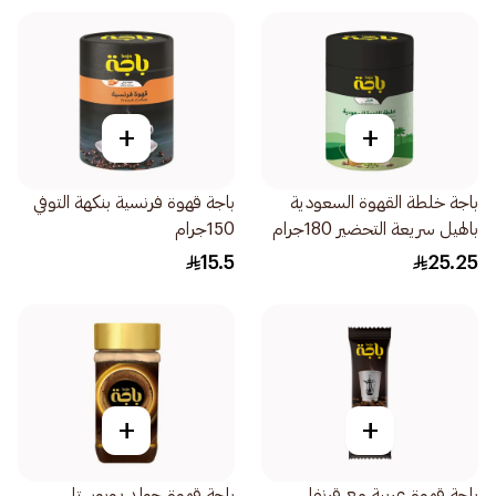
+
+
باجة خلطة القهوة السعودية
باجة قهوة فرنسية بنكهة التوفي
بالهيل سريعة التحضير 180جرام
150جرام
15.5
25.25
+
+
باجة قهوة عربية مع قرنفل
باجة قهوة جولد روبوستا