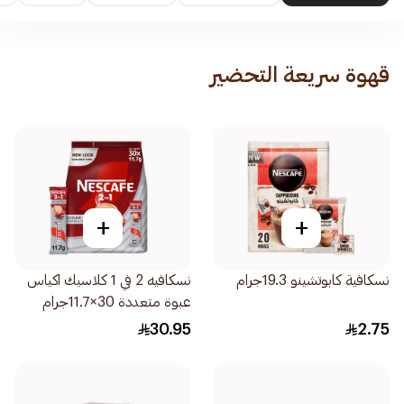
قهوة سريعة التحضير
+
+
نسكافية كابوتشينو 19.3جرام
نسكافيه 2 في 1 كلاسيك اكياس
عبوة متعددة 30×11.7جرام
30.95
2.75