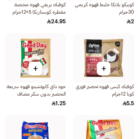
كوبيكو بلانكا خليط قهوة كريمي
كوفيك بريفي قهوة مختصة
30جرام
مقطرة كوستاريكا 5×12جرام
24.95
2
+
+
كوفيك كيس قهوة تحضير فوري
جود داي كابوتشينو قهوة سريعة
كوبا 12جرام
التحضير بدون سكر مضاف
13جرام
1.25
5.5