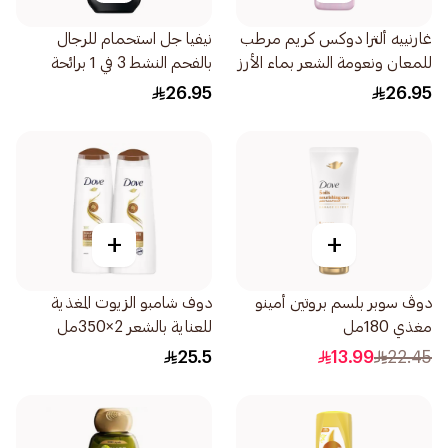
غارنييه ألترا دوكس كريم مرطب
نيفيا جل استحمام للرجال
للمعان ونعومة الشعر بماء الأرز
بالفحم النشط 3 في 1 برائحة
والنشا 200مل
خشبية 250مل
26.95
26.95
+
+
دوڤ سوبر بلسم بروتين أمينو
دوف شامبو الزيوت المغذية
مغذي 180مل
للعناية بالشعر 2×350مل
25.5
13.99
22.45