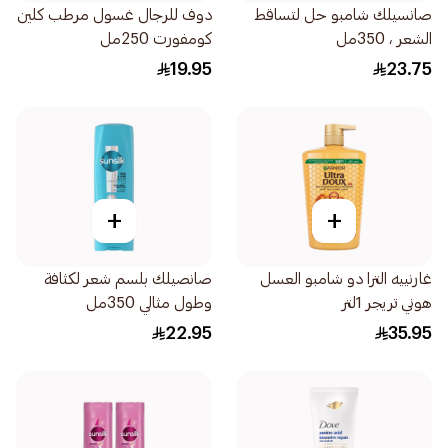
صانسيلك شامبو حل لتساقط
دوف للرجال غسول مرطب كلين
الشعر ، 350مل
كومفورت 250مل
19.95
23.75
+
+
غارنييه الترا دو شامبو العسل
صانصيلك بلسم شعر لكثافة
هوني تريجر 1لتر
وطول مثالي 350مل
22.95
35.95