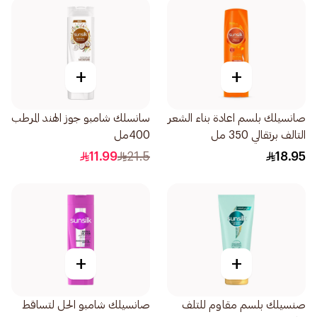
+
+
صانسيلك بلسم اعادة بناء الشعر
سانسلك شامبو جوز الهند المرطب
التالف برتقالي 350 مل
400مل
11.99
21.5
18.95
+
+
صنسيلك بلسم مقاوم للتلف
صانسيلك شامبو الحل لتساقط