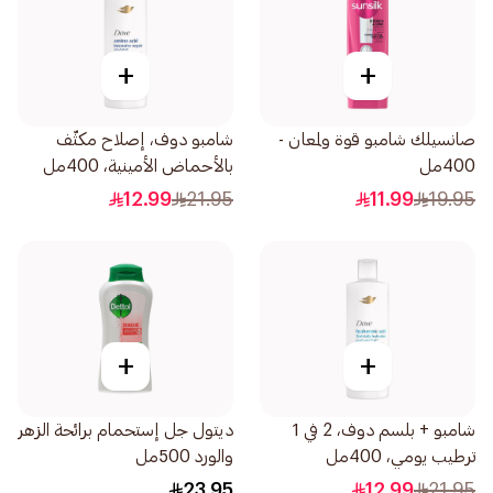
+
+
صانسيلك شامبو قوة ولمعان -
شامبو دوف، إصلاح مكثّف
400مل
بالأحماض الأمينية، 400مل
12.99
21.95
11.99
19.95
+
+
شامبو + بلسم دوف، 2 في 1
ديتول جل إستحمام برائحة الزهر
ترطيب يومي، 400مل
والورد 500مل
23.95
12.99
21.95