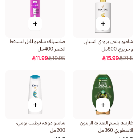
+
+
شامبو بانتين برو-في انسيابي
صانسيلك شامبو الحل لتساقط
وحريري 500مل
الشعر 400مل
11.99
19.95
15.99
21.5
+
+
غارنييه بلسم التغذية الزيتون
شامبو دوف، ترطيب يومي،
الاسطوري 360مل
200مل