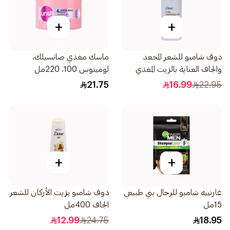
+
+
دوڤ شامبو للشعر المجعد
ماسك مغذي صانسيلك،
والجاف العناية بالزيت المغذي
لومينوس 100، 220مل
لشعر أكثر نعومة بنسبة 100
21.75
16.99
22.95
590مل
+
+
غارنييه شامبو للرجال بني طبيعي
دوف شامبو بزيت الأركان للشعر
15مل
الجاف 400مل
12.99
24.75
18.95