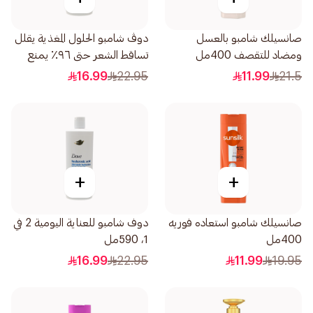
صانسيلك شامبو بالعسل
دوڤ شامبو الحلول المغذية يقلل
ومضاد للتقصف 400مل
تساقط الشعر حتى ٩٦٪ يمنع
لتساقط الشعر للشعر الضعيف و
16.99
22.95
11.99
21.5
قابل لتكسر 590مل
+
+
صانسيلك شامبو استعاده فوريه
دوف شامبو للعناية اليومية 2 في
400مل
1، 590مل
16.99
22.95
11.99
19.95