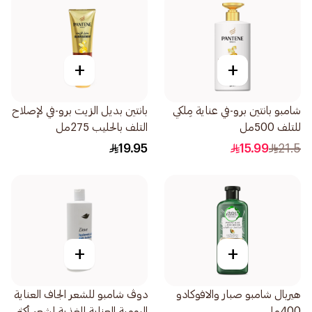
+
+
شامبو بانتين برو-في عناية مِلكي
بانتين بديل الزيت برو-في لإصلاح
للتلف 500مل
التلف بالحليب 275مل
19.95
15.99
21.5
+
+
هيربال شامبو صبار والافوكادو
دوڤ شامبو للشعر الجاف العناية
400مل
اليومية العناية المغذية لشعر أكثر