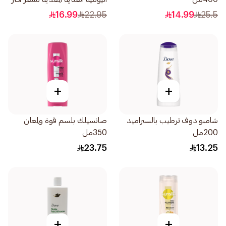
نعومة بنسبة 100 590مل
16.99
22.95
14.99
25.5
+
+
شامبو دوف ترطيب بالسيراميد
صانسيلك بلسم قوة ولمعان
200مل
350مل
23.75
13.25
+
+