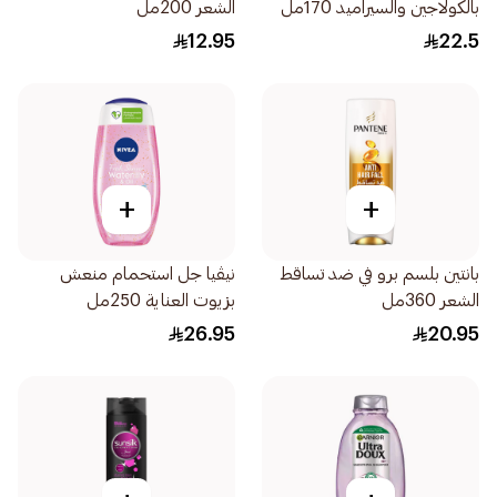
بالكولاجين والسيراميد 170مل
الشعر 200مل
12.95
22.5
+
+
بانتين بلسم برو في ضد تساقط
نيڤيا جل استحمام منعش
الشعر 360مل
بزيوت العناية 250مل
26.95
20.95