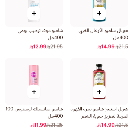
+
+
هيربال شامبو الأرغان المغربي
شامبو دوف ترطيب يومي
400مل
400مل
12.99
21.95
14.99
21.5
+
+
هيربل اسنسز شامبو ثمرة القهوة
شامبو صانسيلك لومينوس 100
العربية لتعزيز حيوية الشعر
400مل
400مل
11.99
21.25
14.99
21.5