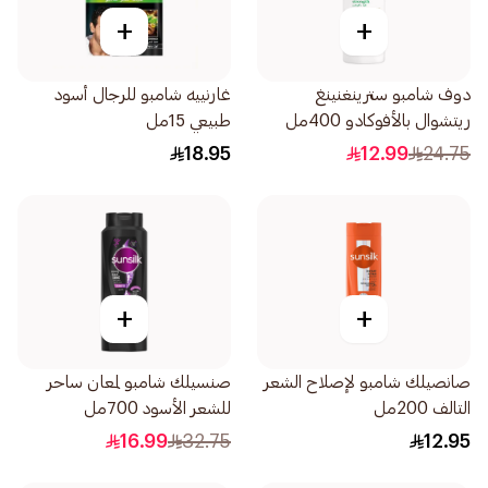
+
+
دوف شامبو سترينغنينغ
غارنييه شامبو للرجال أسود
ريتشوال بالأفوكادو 400مل
طبيعي 15مل
18.95
12.99
24.75
+
+
صانصيلك شامبو لإصلاح الشعر
صنسيلك شامبو لمعان ساحر
التالف 200مل
للشعر الأسود 700مل
16.99
32.75
12.95