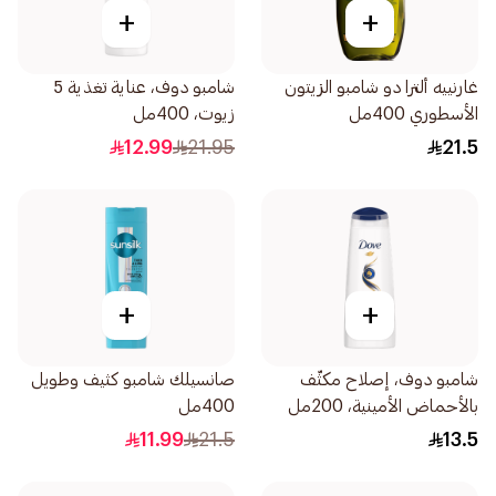
+
+
غارنييه ألترا دو شامبو الزيتون
شامبو دوف، عناية تغذية 5
الأسطوري 400مل
زيوت، 400مل
12.99
21.95
21.5
+
+
شامبو دوف، إصلاح مكثّف
صانسيلك شامبو كثيف وطويل
بالأحماض الأمينية، 200مل
400مل
11.99
21.5
13.5