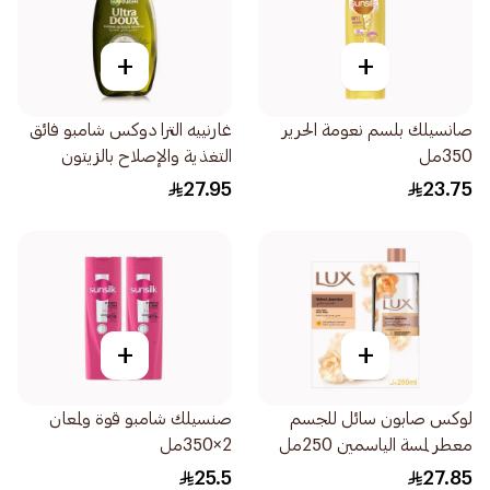
+
+
صانسيلك بلسم نعومة الحرير
غارنييه الترا دوكس شامبو فائق
350مل
التغذية والإصلاح بالزيتون
الأسطوري 600مل
27.95
23.75
+
+
لوكس صابون سائل للجسم
صنسيلك شامبو قوة ولمعان
معطر لمسة الياسمين 250مل
2×350مل
25.5
27.85