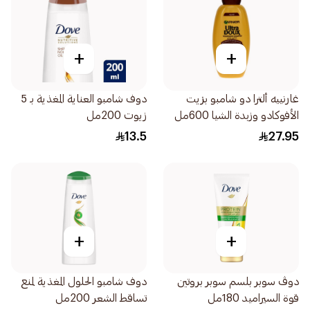
+
+
غارنييه ألترا دو شامبو بزيت
دوف شامبو العناية المغذية بـ 5
الأفوكادو وزبدة الشيا 600مل
زيوت 200مل
13.5
27.95
+
+
دوڤ سوبر بلسم سوبر بروتين
دوف شامبو الحلول المغذية لمنع
قوة السيراميد 180مل
تساقط الشعر 200مل