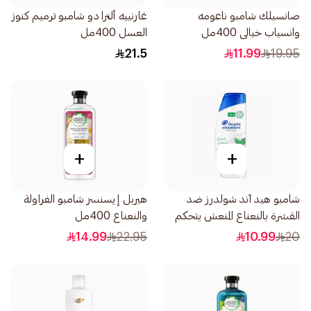
صانسيلك شامبو ناعومه
غارنييه ألترا دو شامبو ترميم كنوز
وانسياب خيالى 400مل
العسل 400مل
21.5
11.99
19.95
+
+
شامبو هيد آند شولدرز ضد
هيربل إيسنسز شامبو الفراولة
القشرة بالنعناع المنعش يتحكم
والنعناع 400مل
في القشرة 350مل
14.99
22.95
10.99
20