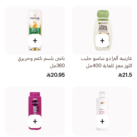
+
+
غارنييه ألترا دو شامبو حليب
بانتين بلسم ناعم وحريري
اللوز مغذٍ للغاية 400مل
360مل
20.95
21.5
+
+