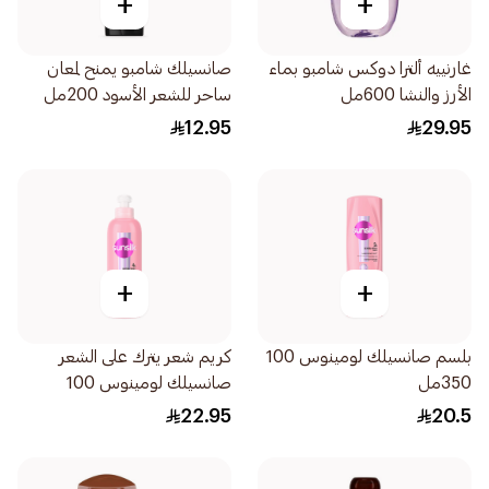
+
+
غارنييه ألترا دوكس شامبو بماء
صانسيلك شامبو يمنح لمعان
الأرز والنشا 600مل
ساحر للشعر الأسود 200مل
12.95
29.95
+
+
بلسم صانسيلك لومينوس 100
كريم شعر يترك على الشعر
350مل
صانسيلك لومينوس 100
200مل
22.95
20.5