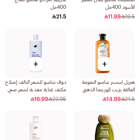
الأسود 400مل
400مل
21.5
11.99
19.5
+
+
هيربل اسنسز شامبو النعومة
دوڤ شامبو للشعر التالف إصلاح
الفائقة بزيت المورينجا الذهبي
مكثف عناية مغذية لشعر صحي
400مل
المظهر بنسبة تصل إلى 100
16.99
22.95
14.99
21.5
590مل