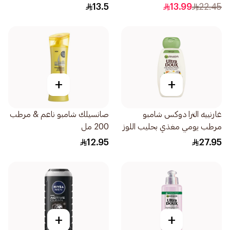
13.5
13.99
22.45
+
+
غارنييه الترا دوكس شامبو
صانسيلك شامبو ناعم & مرطب
مرطب يومي مغذي بحليب اللوز
200 مل
العضوي 600مل
12.95
27.95
+
+