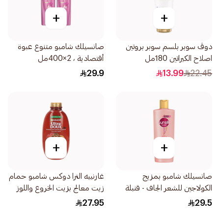
+
+
دوڤ سوبر بلسم سوبر بروتين
صانسيلك شامبو متنوع عبوة
اصلاح الكيراتين 180مل
أقتصادية ، 2×400مل
29.9
13.99
22.45
+
+
صانسيلك شامبو بمزيج
غارنييه الترا دوكس شامبو حمام
الكولاجين للشعر الجاف - قنبلة
زيت معالج بزيت الخروع واللوز
ترطيب بحجم 350مل
600مل
27.95
29.5