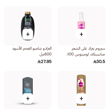
+
+
سيروم يترك على الشعر
الترادو شامبو الفحم الأسود
صانسيلك، لومينوس 100،
600مل
90مل
27.95
30.5
+
+