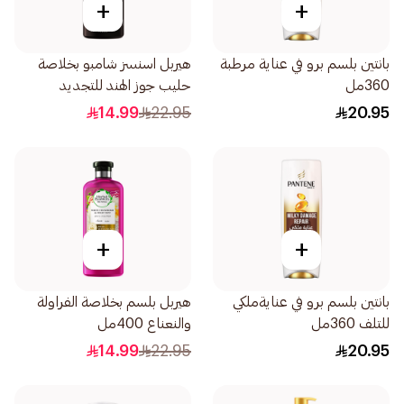
+
+
بانتين بلسم برو في عناية مرطبة
هيربل اسنسز شامبو بخلاصة
360مل
حليب جوز الهند للتجديد
والترطيب 400مل
14.99
22.95
20.95
+
+
بانتين بلسم برو في عنايةملكي
هيربل بلسم بخلاصة الفراولة
للتلف 360مل
والنعناع 400مل
14.99
22.95
20.95