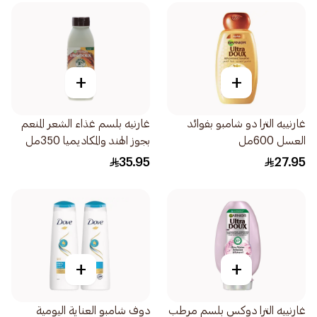
+
+
غارنييه الترا دو شامبو بفوائد
غارنيه بلسم غذاء الشعر المنعم
العسل 600مل
بجوز الهند والمكاديميا 350مل
35.95
27.95
+
+
غارنييه الترا دوكس بلسم مرطب
دوف شامبو العناية اليومية