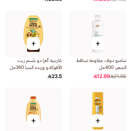
+
+
شامبو دوف، مقاومة تساقط
غارنييه ألترا دو بلسم زيت
الشعر، 400مل
الأفوكادو وزبدة الشيا 360مل
23.5
12.99
21.95
+
+