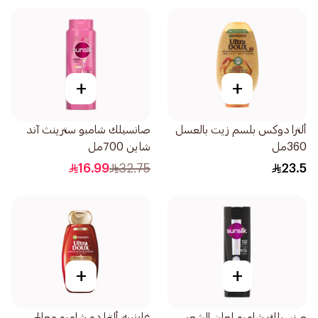
+
+
ألترا دوكس بلسم زيت بالعسل
صانسيلك شامبو سترينث آند
360مل
شاين 700مل
16.99
32.75
23.5
+
+
صنسيلك شامبو لمعان الشعر
غارنييه ألترا دو شامبو معالج