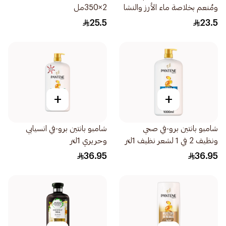
ومُنعم بخلاصة ماء الأرز والنشا
2×350مل
360مل
25.5
23.5
+
+
شامبو بانتين برو-في صحي
شامبو بانتين برو-في انسيابي
ونظيف 2 في 1 لشعر نظيف 1لتر
وحريري 1لتر
36.95
36.95