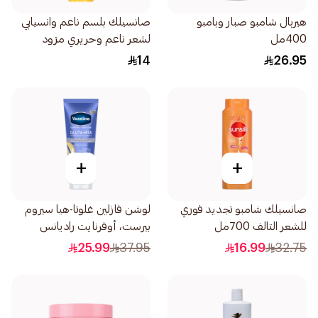
هيربال شامبو صبار وبامبو
صانسيلك بلسم ناعم وانسيابي
400مل
لشعر ناعم وحريري مزود
ببروتين الحرير مزود بزيت الأرغان
14
26.95
والفيتامين سي 340مل
+
+
صانسيلك شامبو تجديد فوري
لوشن فازلين غلوتا-هيا سيروم
للشعر التالف 700مل
بيرست، أوفرنايت راديانس
ريستور، 200مل
25.99
37.95
16.99
32.75