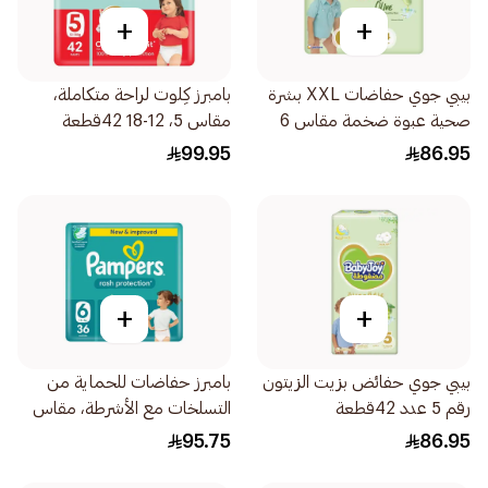
+
+
بيبي جوي حفاضات XXL بشرة
بامبرز كِلوت لراحة متكاملة،
صحية عبوة ضخمة مقاس 6
مقاس 5، 12-18 42قطعة
34قطعة
99.95
86.95
+
+
بيبي جوي حفائض بزيت الزيتون
بامبرز حفاضات للحماية من
رقم 5 عدد 42قطعة
التسلخات مع الأشرطة، مقاس
6، 13 36قطعة
95.75
86.95