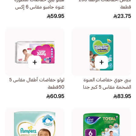
قطعة
عبوة جامبو مقاس 6 إكس
إكس لارج 18+كيلو 32حبة
59.95
23.75
+
+
بيبي جوي حفاضات العبوة
لولو حفاضات أطفال مقاس 5
الضخمة مقاس 5 كبير جدا
50قطعة
52قطعة
60.95
83.95