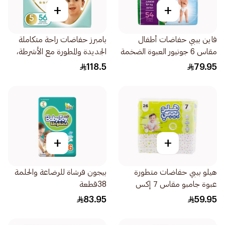
+
+
فاين بيبي حفاضات أطفال
بامبرز حفاضات راحة متكاملة
مقاس 6 جونيور العبوة الضخمة
الجديدة والمطورة مع الأشرطة،
54قطعة
مقاس 5، 11-16 56قطعة
118.5
79.95
+
+
هيلو بيبي حفاضات متطورة
بيجون فرشاة للرضاعة والحلمة
عبوة جامبو مقاس 7 إكس
38قطعة
إكس إكس لارج 20+كيلو
83.95
59.95
26حبة