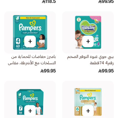
118.5
99.95
+
+
بيبي جوي عبوة التوفير الضخم
بامبرز حفاضات للحماية من
رقم4 74قطعة
التسلخات مع الأشرطة، مقاس
4، 9-14 60قطعة
99.95
99.95
+
+