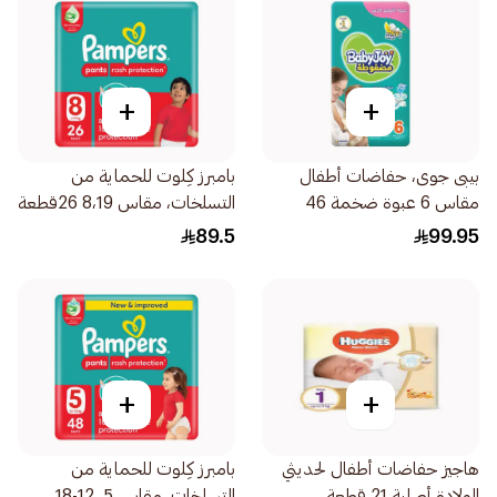
+
+
بيبى جوى، حفاضات أطفال
بامبرز كِلوت للحماية من
مقاس 6 عبوة ضخمة 46
التسلخات، مقاس 8،19 26قطعة
قطعة
89.5
99.95
+
+
هاجيز حفاضات أطفال لحديثي
بامبرز كِلوت للحماية من
الولادة أصلية 21 قطعة
التسلخات، مقاس 5، 12-18