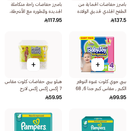
بامبرز حفاضات الحماية من
بامبرز حفاضات راحة متكاملة
الطفح الجلدي لحديثي الولادة
الجديدة والمطورة مع الأشرطة،
136قطعة
مقاس 1، 2-5 86قطعة
117.95
137.5
+
+
بيبي جوي كلوت عبوة التوفير
هيلو بيبي حفاضات كلوت مقاس
الكبير , مقاس كبير جدا 6, 68
7 إكس إكس إكس لارج
18كيلو 68قطعة
20+كيلو 26حبة
59.95
99.95