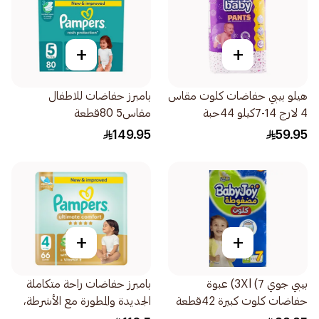
+
+
هيلو بيبي حفاضات كلوت مقاس
بامبرز حفاضات للاطفال
4 لارج 14-7كيلو 44حبة
مقاس5 80قطعة
149.95
59.95
+
+
بيبي جوي 3Xl (7) عبوة
بامبرز حفاضات راحة متكاملة
حفاضات كلوت كبيرة 42قطعة
الجديدة والمطورة مع الأشرطة،
مقاس 4، 9-14 66قطعة