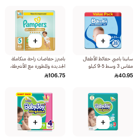
+
+
سانيتا بامبي حفائظ الأطفال
بامبرز حفاضات راحة متكاملة
مقاس 3 وسط 5-9 كيلو
الجديدة والمطورة مع الأشرطة،
36قطعة
مقاس 5، 11-16 46قطعة
106.75
40.95
+
+