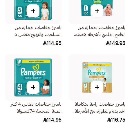
+
+
بامبرز حفاضات بحماية من
بامبرز حفاضات حماية من
الطفح الجلدي بأشرطة لاصقة،
التسلخات والتهيج مقاس 5
المقاس 1، 2-5كيلوجرام، عبوة
66قطعة
114.95
149.95
عملاقة، 136قطعة
+
+
بامبرز حفاضات راحة متكاملة
بامبرز حفاضات مقاس 4 كبير
الجديدة والمطورة مع الأشرطة،
العلبة الضخمة 74كبسولة
مقاس 7،15 35قطعة
114.95
116.75