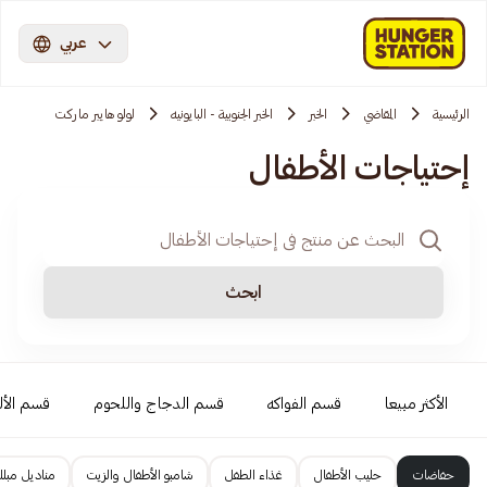
عربي
الرئيسية
المقاضي
الخبر
الخبر الجنوبية - البايونيه
لولو هايبر ماركت
إحتياجات الأطفال
ابحث
الأكثر مبيعا
قسم الفواكه
قسم الدجاج واللحوم
قسم الأل
حفاضات
حليب الأطفال
غذاء الطفل
شامبو الأطفال والزيت
مناديل مبلل