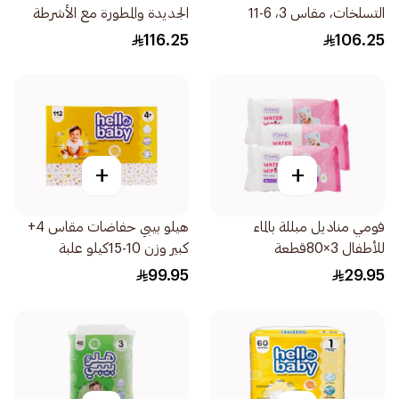
التسلخات، مقاس 3، 6-11
الجديدة والمطورة مع الأشرطة
80قطعة
مقاس 2 3-8 84قطعة
116.25
106.25
+
+
فومي مناديل مبللة بالماء
هيلو بيبي حفاضات مقاس 4+
للأطفال 3×80قطعة
كبير وزن 10-15كيلو علبة
2×56قطعة
99.95
29.95