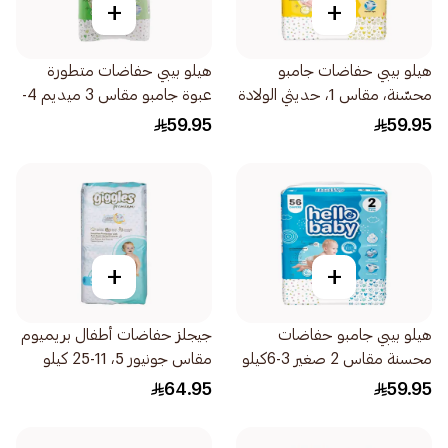
+
+
هيلو بيبي حفاضات جامبو
هيلو بيبي حفاضات متطورة
محسّنة، مقاس 1، حديثي الولادة
عبوة جامبو مقاس 3 ميديم 4-
60قطعة
9كيلو 48حبة
59.95
59.95
+
+
هيلو بيبي جامبو حفاضات
جيجلز حفاضات أطفال بريميوم
محسنة مقاس 2 صغير 3-6كيلو
مقاس جونيور 5، 11-25 كيلو
56قطعة
جرام، 44 حبة
64.95
59.95