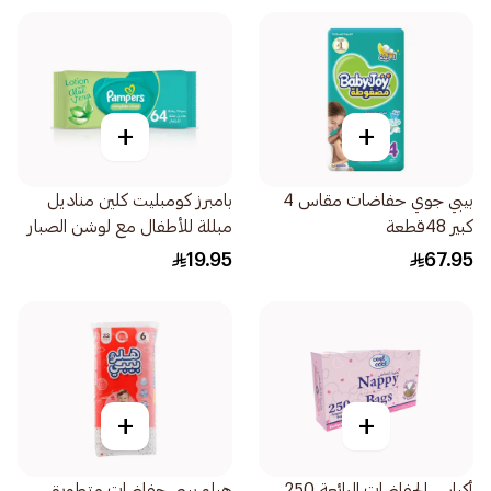
+
+
بيبي جوي حفاضات مقاس 4
بامبرز كومبليت كلين مناديل
كبير 48قطعة
مبللة للأطفال مع لوشن الصبار
64قطعة
19.95
67.95
+
+
أكياس الحفاضات الرائعة 250
هيلو بيبي حفاضات متطورة