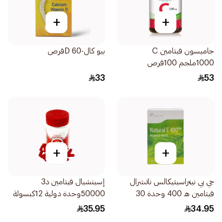
+
+
جاميسون فيتامين C
بيو كال-D 60قرص
1000ملجم 100قرص
33
53
+
+
جي بي نيتراسيتيكالس ناتشرال
إسينشيال فيتامين د3
فيتامين هـ 400 وحدة 30
50000وحدة دولية 12كبسولة
كبسولة
35.95
34.95