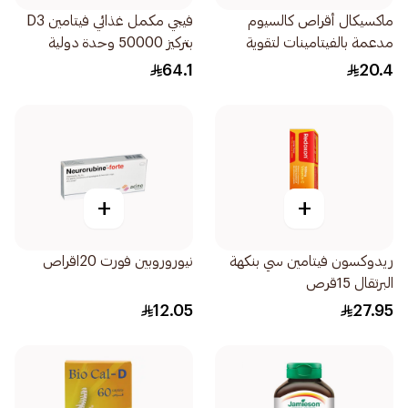
ماكسيكال أقراص كالسيوم
فيجي مكمل غذائي فيتامين D3
مدعمة بالفيتامينات لتقوية
بتركيز 50000 وحدة دولية
العظام 30ااقراص
لتعزيز صحة العظام 20قرص
64.1
20.4
+
+
ريدوكسون فيتامين سي بنكهة
نيوروروبين فورت 20اقراص
البرتقال 15قرص
12.05
27.95