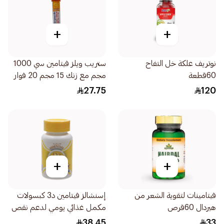
+
+
نوتريف علكة خل التفاح
ستريب ويلز فيتامين سي 1000
60قطعة
مجم مع زنك 15 مجم 20 فوار
56جرام
27.75
120
+
+
فيتامينات لتقوية الشعر من
إسنشالز فيتامين د3 كبسولات
هيردال 60قرص
مكمل غذائي يومي لدعم نقص
العظام 60كبسولة
38.45
33