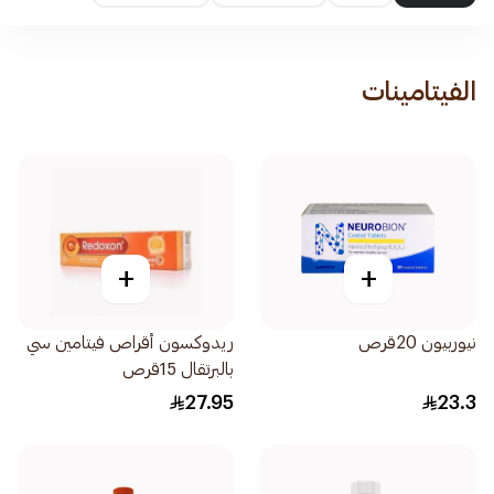
الفيتامينات
+
+
نيوربيون 20قرص
ريدوكسون أقراص فيتامين سي
بالبرتقال 15قرص
27.95
23.3