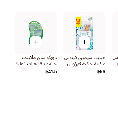
+
+
وس
جيليت سيمبلي فينوس
دوركو شاي ماكينات
ن
ماكينة حلاقة 6رؤوس
حلاقة بـ 6شفرات 1علبة
قابلة لإعادة التعبئة
41.5
56
3قطعة