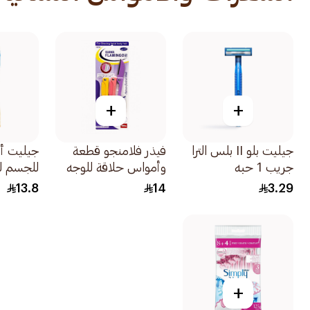
+
+
جيليت بلو II بلس الترا
فيذر فلامنجو قطعة
جيليت أ
جريب 1 حبه
وأمواس حلاقة للوجه
والجسم الرقيقة 1قطعة
شفرات 1علبة
13.8
14
3.29
+