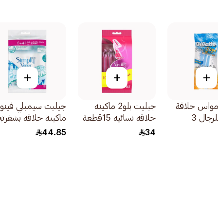
+
+
+
مواس حلاقة
جيليت بلو2 ماكينه
جيليت سيمبلي فين
للجسم للرجال 3
حلاقه نسائيه 15قطعة
ماكينة حلاقة بشفرتي
للنساء 12قطعة
44.85
34