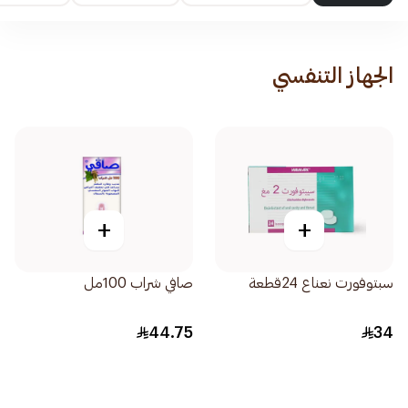
الجهاز التنفسي
+
+
سبتوفورت نعناع 24قطعة
صافي شراب 100مل
44.75
34